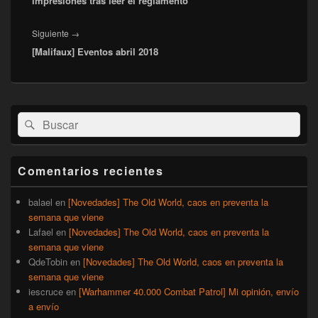
impresiones tras leer el reglamento
Entrada
Siguiente
→
[Malifaux] Eventos abril 2018
siguiente:
El
Buscar
Buscar
área
por:
de
widget
barra
Comentarios recientes
lateral
primaria
balael
en
[Novedades] The Old World, caos en preventa la
semana que viene
Lafael
en
[Novedades] The Old World, caos en preventa la
semana que viene
QdeTobin
en
[Novedades] The Old World, caos en preventa la
semana que viene
iescruce
en
[Warhammer 40.000 Combat Patrol] Mi opinión, envío
a envío