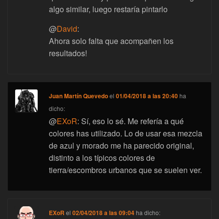
algo similar, luego restaría pintarlo
@
David
:
Ahora solo falta que acompañen los
resultados!
Juan Martín Quevedo
el
01/04/2018 a las 20:40
ha
dicho:
@
EXoR
: Sí, eso lo sé. Me refería a qué
colores has utilizado. Lo de usar esa mezcla
de azul y morado me ha parecido original,
distinto a los típicos colores de
tierra/escombros urbanos que se suelen ver.
EXoR
el
02/04/2018 a las 09:04
ha dicho: