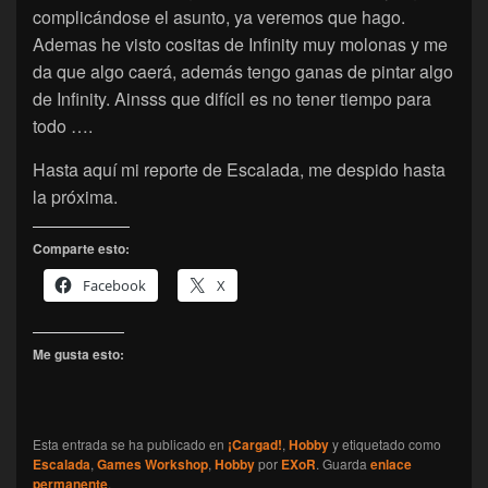
complicándose el asunto, ya veremos que hago.
Ademas he visto cositas de Infinity muy molonas y me
da que algo caerá, además tengo ganas de pintar algo
de Infinity. Ainsss que difícil es no tener tiempo para
todo ….
Hasta aquí mi reporte de Escalada, me despido hasta
la próxima.
Comparte esto:
Facebook
X
Me gusta esto:
Esta entrada se ha publicado en
¡Cargad!
,
Hobby
y etiquetado como
Escalada
,
Games Workshop
,
Hobby
por
EXoR
. Guarda
enlace
permanente
.