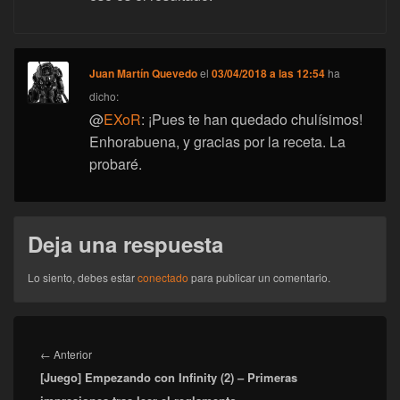
Juan Martín Quevedo
el
03/04/2018 a las 12:54
ha
dicho:
@
EXoR
: ¡Pues te han quedado chulísimos!
Enhorabuena, y gracias por la receta. La
probaré.
Deja una respuesta
Lo siento, debes estar
conectado
para publicar un comentario.
Navegación
de
Entrada
←
Anterior
entradas
[Juego] Empezando con Infinity (2) – Primeras
anterior: