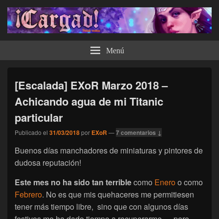
¡Cargad!
Menú
[Escalada] EXoR Marzo 2018 –
Achicando agua de mi Titanic
particular
Publicado el
31/03/2018
por
EXoR
—
7 comentarios ↓
Buenos días manchadores de miniaturas y pintores de
dudosa reputación!
Este mes no ha sido tan terrible
como
Enero
o como
Febrero
. No es que mis quehaceres me permitiesen
tener más tiempo libre, sino que con algunos días
festivos me ha dado tiempo a recuperarme … pero