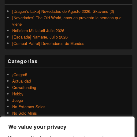
[Dragon’s Lake] Novedades de Agosto 2026: Skavens (2)
[Novedades] The Old World, caos en preventa la semana que
viene
Noticiero Miniaturil Julio 2026
[Escalada] Namarie, Julio 2026
[Combat Patrol] Devoradores de Mundos
Categorías
¡Cargad!
Actualidad
Crowdfunding
Hobby
Juego
No Estamos Solos
No Solo Minis
Novedades
We value your privacy
Rumores
Trasfondo