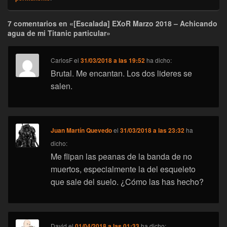
7 comentarios en «[Escalada] EXoR Marzo 2018 – Achicando
agua de mi Titanic particular»
CarlosF
el
31/03/2018 a las 19:52
ha dicho:
Brutal. Me encantan. Los dos lideres se
salen.
Juan Martín Quevedo
el
31/03/2018 a las 23:32
ha
dicho:
Me flipan las peanas de la banda de no
muertos, especialmente la del esqueleto
que sale del suelo. ¿Cómo las has hecho?
David
el
01/04/2018 a las 01:33
ha dicho: