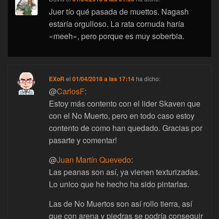
Juer tío qué pasada de muettos. Nagash
estaría orgulloso. La rata cornuda haría
«meeh», pero porque es muy soberbia.
EXoR
el
01/04/2018 a las 17:14
ha dicho:
@
CarlosF
:
Estoy más contento con el lider Skaven que
con el No Muerto, pero en todo caso estoy
contento de como han quedado. Gracias por
pasarte y comentar!
@
Juan Martín Quevedo
:
Las peanas son así, ya vienen texturizadas.
Lo unico que he hecho ha sido pintarlas.
Las de No Muertos son así rollo tierra, así
que con arena y piedras se podría conseguir