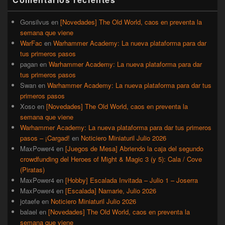
lateral
primaria
Gonsilvus
en
[Novedades] The Old World, caos en preventa la
semana que viene
WarFac
en
Warhammer Academy: La nueva plataforma para dar
tus primeros pasos
pagan
en
Warhammer Academy: La nueva plataforma para dar
tus primeros pasos
Swan
en
Warhammer Academy: La nueva plataforma para dar tus
primeros pasos
Xoso
en
[Novedades] The Old World, caos en preventa la
semana que viene
Warhammer Academy: La nueva plataforma para dar tus primeros
pasos – ¡Cargad!
en
Noticiero Miniaturil Julio 2026
MaxPower4
en
[Juegos de Mesa] Abriendo la caja del segundo
crowdfunding del Heroes of Might & Magic 3 (y 5): Cala / Cove
(Piratas)
MaxPower4
en
[Hobby] Escalada Invitada – Julio 1 – Joserra
MaxPower4
en
[Escalada] Namarie, Julio 2026
jotaefe
en
Noticiero Miniaturil Julio 2026
balael
en
[Novedades] The Old World, caos en preventa la
semana que viene