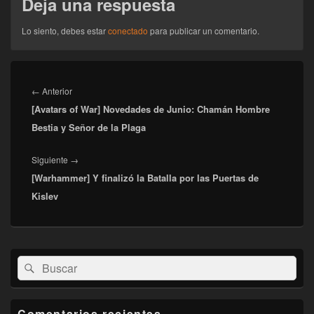
Deja una respuesta
Lo siento, debes estar
conectado
para publicar un comentario.
Navegación
de
Entrada
←
Anterior
entradas
[Avatars of War] Novedades de Junio: Chamán Hombre
anterior:
Bestia y Señor de la Plaga
Entrada
Siguiente
→
[Warhammer] Y finalizó la Batalla por las Puertas de
siguiente:
Kislev
El
Buscar
Buscar
área
por:
de
widget
barra
Comentarios recientes