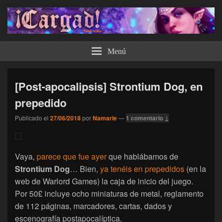
¡Cargad!
Menú
[Post-apocalipsis] Strontium Dog, en
prepedido
Publicado el
27/06/2018
por
Namarie
—
1 comentario ↓
Vaya,
parece que fue ayer
que hablábamos de
Strontium Dog
… Bien,
ya tenéis en prepedidos
(en la
web de Warlord Games) la caja de inicio del juego.
Por 50£ incluye ocho miniaturas de metal, reglamento
de 112 páginas, marcadores, cartas, dados y
escenografía postapocalíptica.