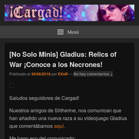
¡Cargad!
Menú
[No Solo Minis] Gladius: Relics of
War ¡Conoce a los Necrones!
Publicado el
30/06/2018
por
EXoR
—
No hay comentarios ↓
Saludos seguidores de Cargad!
Nuestros amigos de Slitherine, nos comunican que
han añadido una nueva raza a su videojuego Gladius
que comentábamos
aquí
.
Me hago eco del comunicado: