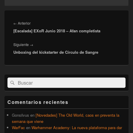
Navegación
de
Entrada
←
Anterior
entradas
[Escalada] EXoR Junio 2018 – Afan completista
anterior:
Entrada
Siguiente
→
Unboxing del kickstarter de Círculo de Sangre
siguiente:
El
Buscar
Buscar
área
por:
de
widget
barra
Comentarios recientes
lateral
primaria
Gonsilvus
en
[Novedades] The Old World, caos en preventa la
semana que viene
WarFac
en
Warhammer Academy: La nueva plataforma para dar