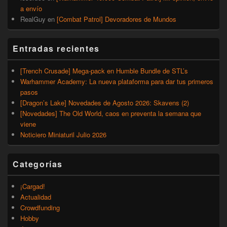
a envío
RealGuy
en
[Combat Patrol] Devoradores de Mundos
Entradas recientes
[Trench Crusade] Mega-pack en Humble Bundle de STL’s
Warhammer Academy: La nueva plataforma para dar tus primeros
pasos
[Dragon’s Lake] Novedades de Agosto 2026: Skavens (2)
[Novedades] The Old World, caos en preventa la semana que
viene
Noticiero Miniaturil Julio 2026
Categorías
¡Cargad!
Actualidad
Crowdfunding
Hobby