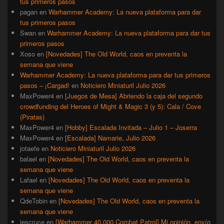
tus primeros pasos
pagan
en
Warhammer Academy: La nueva plataforma para dar
tus primeros pasos
Swan
en
Warhammer Academy: La nueva plataforma para dar tus
primeros pasos
Xoso
en
[Novedades] The Old World, caos en preventa la
semana que viene
Warhammer Academy: La nueva plataforma para dar tus primeros
pasos – ¡Cargad!
en
Noticiero Miniaturil Julio 2026
MaxPower4
en
[Juegos de Mesa] Abriendo la caja del segundo
crowdfunding del Heroes of Might & Magic 3 (y 5): Cala / Cove
(Piratas)
MaxPower4
en
[Hobby] Escalada Invitada – Julio 1 – Joserra
MaxPower4
en
[Escalada] Namarie, Julio 2026
jotaefe
en
Noticiero Miniaturil Julio 2026
balael
en
[Novedades] The Old World, caos en preventa la
semana que viene
Lafael
en
[Novedades] The Old World, caos en preventa la
semana que viene
QdeTobin
en
[Novedades] The Old World, caos en preventa la
semana que viene
iescruce
en
[Warhammer 40.000 Combat Patrol] Mi opinión, envío