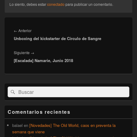
Lo siento, debes estar
conectado
para publicar un comentario.
Navegación
de
Entrada
←
Anterior
entradas
Unboxing del kickstarter de Círculo de Sangre
anterior:
Entrada
Siguiente
→
[Escalada] Namarie, Junio 2018
siguiente:
El
Buscar
Buscar
área
por:
de
widget
barra
Comentarios recientes
lateral
primaria
balael
en
[Novedades] The Old World, caos en preventa la
semana que viene