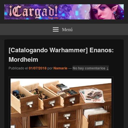
¡Cargad!
Menú
[Catalogando Warhammer] Enanos:
Mordheim
Publicado el
01/07/2018
por
Namarie
—
No hay comentarios ↓