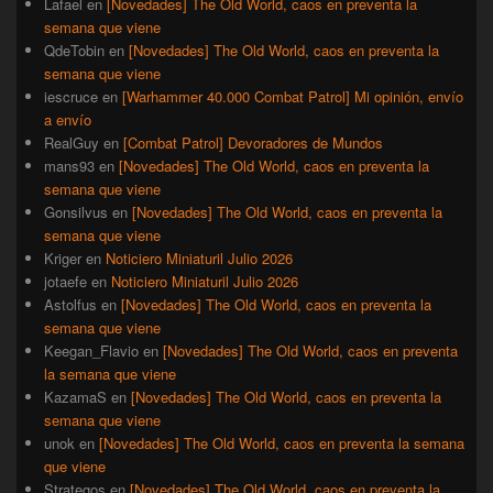
Lafael
en
[Novedades] The Old World, caos en preventa la
semana que viene
QdeTobin
en
[Novedades] The Old World, caos en preventa la
semana que viene
iescruce
en
[Warhammer 40.000 Combat Patrol] Mi opinión, envío
a envío
RealGuy
en
[Combat Patrol] Devoradores de Mundos
mans93
en
[Novedades] The Old World, caos en preventa la
semana que viene
Gonsilvus
en
[Novedades] The Old World, caos en preventa la
semana que viene
Kriger
en
Noticiero Miniaturil Julio 2026
jotaefe
en
Noticiero Miniaturil Julio 2026
Astolfus
en
[Novedades] The Old World, caos en preventa la
semana que viene
Keegan_Flavio
en
[Novedades] The Old World, caos en preventa
la semana que viene
KazamaS
en
[Novedades] The Old World, caos en preventa la
semana que viene
unok
en
[Novedades] The Old World, caos en preventa la semana
que viene
Strategos
en
[Novedades] The Old World, caos en preventa la