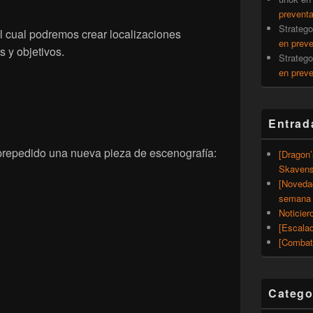
prevent
Strateg
l cual podremos crear localizaciones
en prev
 y objetivos.
Strateg
en prev
Entrad
prepedido una nueva pieza de escenografía:
[Dragon
Skavens
[Noveda
semana 
Noticier
[Escalad
[Combat
Catego