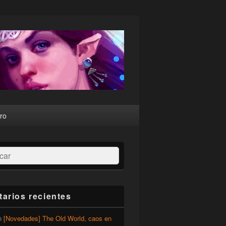
ro
ar
arios recientes
n
[Novedades] The Old World, caos en