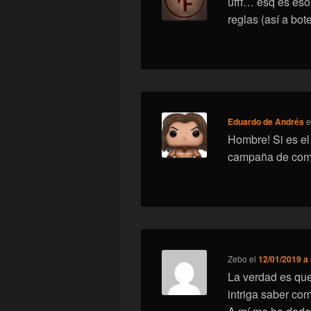
ufff… esq es eso
reglas (así a bo
Eduardo de Andrés
e
Hombre! Si es el
campaña de com
Zebo
el
12/01/2019 a 
La verdad es que
intriga saber co