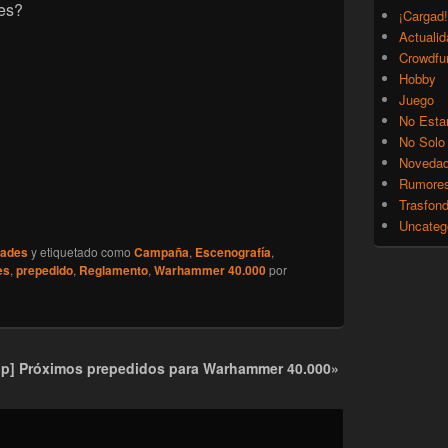
es?
¡Cargad!
Actualid
Crowdfu
Hobby
Juego
No Esta
No Solo
Noveda
Rumore
Trasfon
Uncateg
ades
y etiquetado como
Campaña
,
Escenografía
,
es
,
prepedido
,
Reglamento
,
Warhammer 40.000
por
p] Próximos prepedidos para Warhammer 40.000»