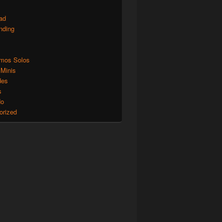
ad
nding
mos Solos
 Minis
des
s
do
orized