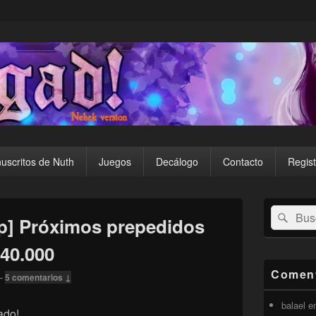
uscritos de Nuth
Juegos
Decálogo
Contacto
Regist
El
Buscar
Busc
área
] Próximos prepedidos
por:
de
widget
40.000
barra
lateral
Coment
—
5 comentarios ↓
primaria
balael
e
ado!