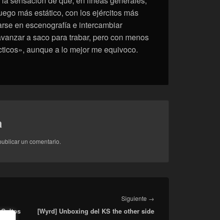
la sensación de que, en líneas generales,
uego más estático, con los ejércitos más
rse en escenografía e intercambiar
avanzar a saco para trabar, pero con menos
ticos», aunque a lo mejor me equivoco.
a
ublicar un comentario.
Entrada
Siguiente
→
 Cultos
[Wyrd] Unboxing del KS the other side
siguiente: