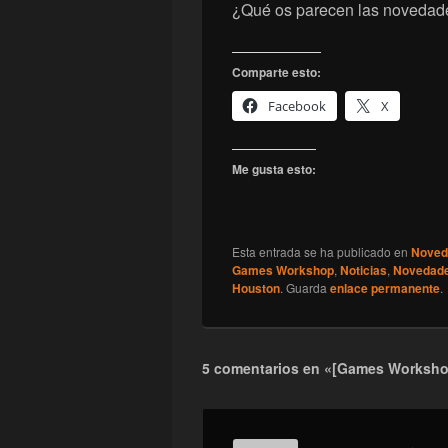
¿Qué os parecen las novedad
Comparte esto:
Facebook
X
Me gusta esto:
Esta entrada se ha publicado en
Noved
Games Workshop
,
Noticias
,
Novedad
Houston
. Guarda
enlace permanente
.
5 comentarios en «[Games Worksho