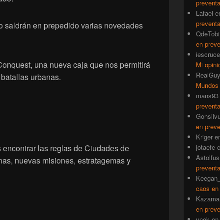
prevent
Lafael
e
prevent
o saldrán en prepedido varias novedades
QdeTobi
en prev
iescruce
Conquest, una nueva caja que nos permitirá
Mi opini
RealGu
batallas urbanas.
Mundos
mans93
prevent
Gonsilv
en prev
Kriger
e
 encontrar las reglas de Ciudades de
jotaefe
Astolfus
nas, nuevas misiones, estratagemas y
prevent
Keegan_
caos en
Kazama
en prev
unok
e