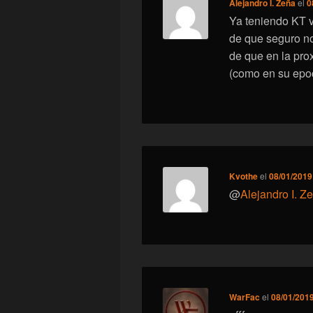
Alejandro I. Zeña
el
0
Ya teniendo KT 
de que seguro n
de que en la pro
(como en su epo
Kvothe
el
08/01/2019
@
Alejandro I. Z
WarFac
el
08/01/2019