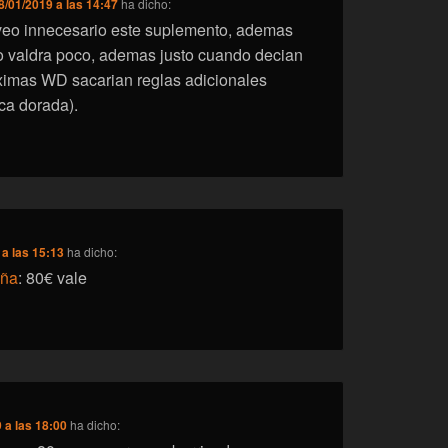
8/01/2019 a las 14:47
ha dicho:
veo innecesario este suplemento, ademas
o valdra poco, ademas justo cuando decian
ximas WD sacarian reglas adicionales
ca dorada).
 a las 15:13
ha dicho:
eña
: 80€ vale
 a las 18:00
ha dicho: