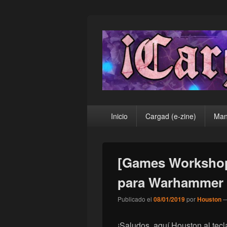
¡Cargad!
Menú
Inicio
Cargad (e-zine)
Man
principal
[Games Workshop
para Warhammer 
Publicado el
08/01/2019
por
Houston
¡Saludos, aquí Houston al tecl