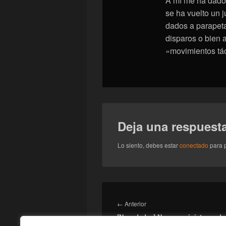
A mí me ha dado 
se ha vuelto un j
dados a parapeta
disparos o bien 
«movimientos tác
Deja una respuest
Lo siento, debes estar
conectado
para p
Navegación
de
Entrada
←
Anterior
entradas
[Novedades] Nuevas miniaturas de
anterior: