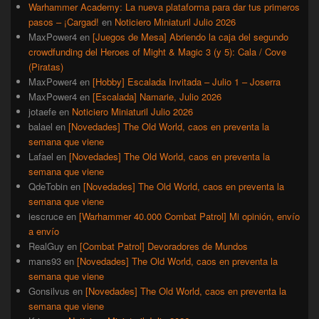
Warhammer Academy: La nueva plataforma para dar tus primeros
pasos – ¡Cargad!
en
Noticiero Miniaturil Julio 2026
MaxPower4
en
[Juegos de Mesa] Abriendo la caja del segundo
crowdfunding del Heroes of Might & Magic 3 (y 5): Cala / Cove
(Piratas)
MaxPower4
en
[Hobby] Escalada Invitada – Julio 1 – Joserra
MaxPower4
en
[Escalada] Namarie, Julio 2026
jotaefe
en
Noticiero Miniaturil Julio 2026
balael
en
[Novedades] The Old World, caos en preventa la
semana que viene
Lafael
en
[Novedades] The Old World, caos en preventa la
semana que viene
QdeTobin
en
[Novedades] The Old World, caos en preventa la
semana que viene
iescruce
en
[Warhammer 40.000 Combat Patrol] Mi opinión, envío
a envío
RealGuy
en
[Combat Patrol] Devoradores de Mundos
mans93
en
[Novedades] The Old World, caos en preventa la
semana que viene
Gonsilvus
en
[Novedades] The Old World, caos en preventa la
semana que viene