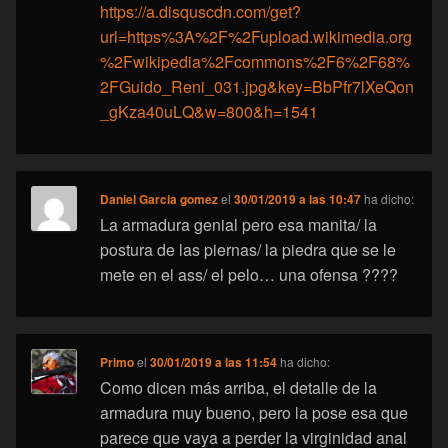
https://a.disquscdn.com/get?
url=https%3A%2F%2Fupload.wikimedia.org
%2Fwikipedia%2Fcommons%2F6%2F68%
2FGuido_Reni_031.jpg&key=BbPfr7lXeQon
_gKza40uLQ&w=800&h=1541
Daniel Garcia gomez
el
30/01/2019 a las 10:47
ha dicho:
La armadura genial pero esa manita/ la
postura de las piernas/ la piedra que se le
mete en el ass/ el pelo… una ofensa ????
Primo
el
30/01/2019 a las 11:54
ha dicho:
Como dicen más arriba, el detalle de la
armadura muy bueno, pero la pose esa que
parece que vaya a perder la virginidad anal