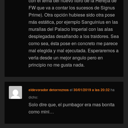
con el tema del nuevo libro de la Herejía de
FW que va a contar los sucesos de Signus
Prime). Otra opción hubiese sido otra pose
más estática, por ejemplo Sanguinius en las
murallas del Palacio Imperial con las alas
desplegadas desafiando a los traidores. Sea
como sea, ésta pose en concreto me parece
mal elegida y mal ejecutada. Esperaremos a
verla desde un mejor angulo pero en
principio no me gusta nada.
eldevorador detorreznos
el
30/01/2019 a las 20:32
ha
dicho:
Solo dire que, el pumbagor era mas bonita
como mini…