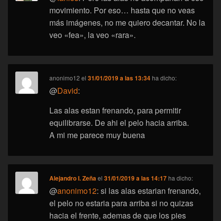
movimiento. Por eso… hasta que no veas
más imágenes, no me quiero decantar. No la
veo «fea», la veo «rara».
anonimo12
el
31/01/2019 a las 13:34
ha dicho:
@
David
:
Las alas estan frenando, para permitir
equilibrarse. De ahi el pelo hacia arriba.
A mi me parece muy buena
Alejandro I. Zeña
el
31/01/2019 a las 14:17
ha dicho:
@
anonimo12
: si las alas estarian frenando,
el pelo no estaria para arriba si no quizas
hacia el frente, ademas de que los pies