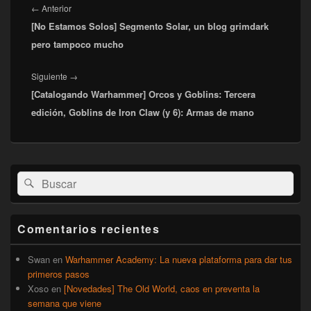
de
Entrada
←
Anterior
entradas
[No Estamos Solos] Segmento Solar, un blog grimdark
anterior:
pero tampoco mucho
Entrada
Siguiente
→
[Catalogando Warhammer] Orcos y Goblins: Tercera
siguiente:
edición, Goblins de Iron Claw (y 6): Armas de mano
El
Buscar
Buscar
área
por:
de
widget
barra
Comentarios recientes
lateral
primaria
Swan
en
Warhammer Academy: La nueva plataforma para dar tus
primeros pasos
Xoso
en
[Novedades] The Old World, caos en preventa la
semana que viene