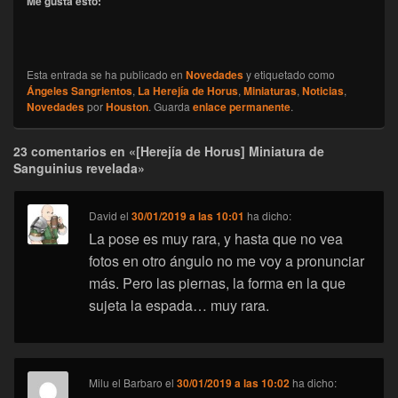
Me gusta esto:
Esta entrada se ha publicado en
Novedades
y etiquetado como
Ángeles Sangrientos
,
La Herejía de Horus
,
Miniaturas
,
Noticias
,
Novedades
por
Houston
. Guarda
enlace permanente
.
23 comentarios en «[Herejía de Horus] Miniatura de
Sanguinius revelada»
David
el
30/01/2019 a las 10:01
ha dicho:
La pose es muy rara, y hasta que no vea
fotos en otro ángulo no me voy a pronunciar
más. Pero las piernas, la forma en la que
sujeta la espada… muy rara.
Milu el Barbaro
el
30/01/2019 a las 10:02
ha dicho: