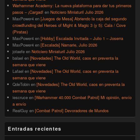
Warhammer Academy: La nueva plataforma para dar tus primeros
pasos – ¡Cargad!
en
Noticiero Miniaturil Julio 2026
MaxPower4
en
[Juegos de Mesa] Abriendo la caja del segundo
crowdfunding del Heroes of Might & Magic 3 (y 5): Cala / Cove
(Piratas)
MaxPower4
en
[Hobby] Escalada Invitada – Julio 1 – Joserra
MaxPower4
en
[Escalada] Namarie, Julio 2026
jotaefe
en
Noticiero Miniaturil Julio 2026
balael
en
[Novedades] The Old World, caos en preventa la
semana que viene
Lafael
en
[Novedades] The Old World, caos en preventa la
semana que viene
QdeTobin
en
[Novedades] The Old World, caos en preventa la
semana que viene
iescruce
en
[Warhammer 40.000 Combat Patrol] Mi opinión, envío
a envío
RealGuy
en
[Combat Patrol] Devoradores de Mundos
Entradas recientes