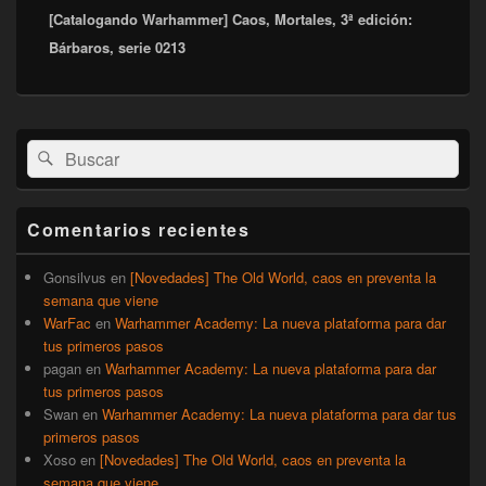
[Catalogando Warhammer] Caos, Mortales, 3ª edición:
siguiente:
Bárbaros, serie 0213
El
Buscar
Buscar
área
por:
de
widget
barra
Comentarios recientes
lateral
primaria
Gonsilvus
en
[Novedades] The Old World, caos en preventa la
semana que viene
WarFac
en
Warhammer Academy: La nueva plataforma para dar
tus primeros pasos
pagan
en
Warhammer Academy: La nueva plataforma para dar
tus primeros pasos
Swan
en
Warhammer Academy: La nueva plataforma para dar tus
primeros pasos
Xoso
en
[Novedades] The Old World, caos en preventa la
semana que viene