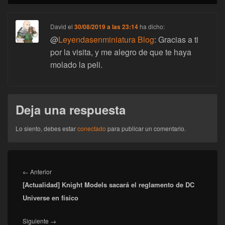
David
el
30/08/2019 a las 23:14
ha dicho:
@
Leyendasenminiatura Blog
: Gracias a ti
por la visita, y me alegro de que te haya
molado la peli.
Deja una respuesta
Lo siento, debes estar
conectado
para publicar un comentario.
Navegación
de
Entrada
←
Anterior
entradas
[Actualidad] Knight Models sacará el reglamento de DC
anterior:
Universe en físico
Entrada
Siguiente
→