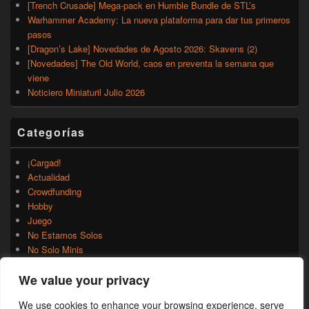
[Trench Crusade] Mega-pack en Humble Bundle de STL’s
Warhammer Academy: La nueva plataforma para dar tus primeros
pasos
[Dragon’s Lake] Novedades de Agosto 2026: Skavens (2)
[Novedades] The Old World, caos en preventa la semana que
viene
Noticiero Miniaturil Julio 2026
Categorías
¡Cargad!
Actualidad
Crowdfunding
Hobby
Juego
No Estamos Solos
No Solo Minis
Novedades
We value your privacy
Rumores
Trasfondo
We use cookies to enhance your browsing experience, serve
Uncategorized