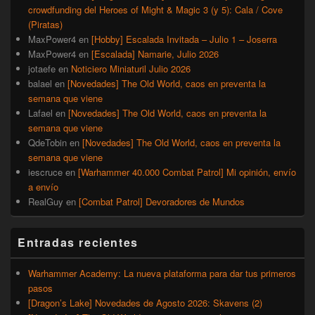
crowdfunding del Heroes of Might & Magic 3 (y 5): Cala / Cove
(Piratas)
MaxPower4
en
[Hobby] Escalada Invitada – Julio 1 – Joserra
MaxPower4
en
[Escalada] Namarie, Julio 2026
jotaefe
en
Noticiero Miniaturil Julio 2026
balael
en
[Novedades] The Old World, caos en preventa la
semana que viene
Lafael
en
[Novedades] The Old World, caos en preventa la
semana que viene
QdeTobin
en
[Novedades] The Old World, caos en preventa la
semana que viene
iescruce
en
[Warhammer 40.000 Combat Patrol] Mi opinión, envío
a envío
RealGuy
en
[Combat Patrol] Devoradores de Mundos
Entradas recientes
Warhammer Academy: La nueva plataforma para dar tus primeros
pasos
[Dragon’s Lake] Novedades de Agosto 2026: Skavens (2)