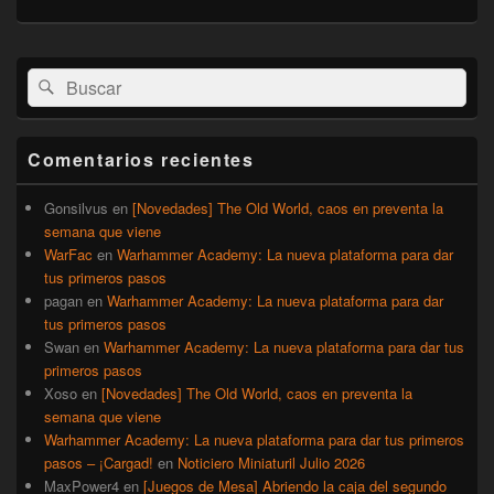
El
Buscar
Buscar
área
por:
de
widget
barra
Comentarios recientes
lateral
primaria
Gonsilvus
en
[Novedades] The Old World, caos en preventa la
semana que viene
WarFac
en
Warhammer Academy: La nueva plataforma para dar
tus primeros pasos
pagan
en
Warhammer Academy: La nueva plataforma para dar
tus primeros pasos
Swan
en
Warhammer Academy: La nueva plataforma para dar tus
primeros pasos
Xoso
en
[Novedades] The Old World, caos en preventa la
semana que viene
Warhammer Academy: La nueva plataforma para dar tus primeros
pasos – ¡Cargad!
en
Noticiero Miniaturil Julio 2026
MaxPower4
en
[Juegos de Mesa] Abriendo la caja del segundo