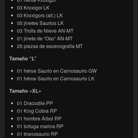
03 Kroxigor LK
03 Kroxigors (alt.) LK
05 jinetes Saurios LK
03 Trolls de Nieve AN-MT
01 jinete de “Oso” AN-MT
25 piezas de escenografía MT
Tamaño “L”
01 héroe Saurio en Carnosaurio GW
01 héroe Saurio en Carnosaurio LK
Tamaño «XL»
01 Dracodile PP
01 King Cobra RP
01 hombre Árbol RP
01 tortuga marina RP
01 tiranosaurio RP