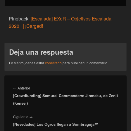
Pingback:
[Escalada] EXoR – Objetivos Escalada
2020 | | ¡Cargad!
Deja una respuesta
Lo siento, debes estar
conectado
para publicar un comentario.
Navegación
de
Entrada
←
Anterior
entradas
[Crowdfunding] Samurai Commanders: Jinmaku, de Zenit
anterior:
(Kensei)
Entrada
Siguiente
→
[Novedades] Los Ogros llegan a Sombraguja™
siguiente: