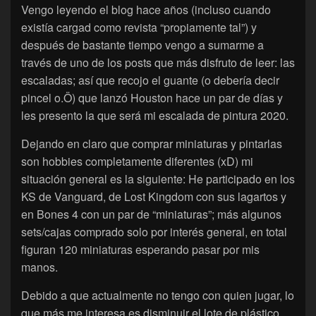
Vengo leyendo el blog hace años (incluso cuando
existía cargad como revista “propiamente tal”) y
después de bastante tiempo vengo a sumarme a
través de uno de los posts que más disfruto de leer: las
escaladas; así que recojo el guante (o debería decir
pincel o.Ö) que lanzó Houston hace un par de días y
les presento la que será mi escalada de pintura 2020.
Dejando en claro que comprar miniaturas y pintarlas
son hobbies completamente diferentes (xD) mi
situación general es la siguiente: He participado en los
KS de Vanguard, de Lost Kingdom con sus lagartos y
en Bones 4 con un par de “miniaturas”; más algunos
sets/cajas comprado solo por interés general, en total
figuran 120 miniaturas esperando pasar por mis
manos.
Debido a que actualmente no tengo con quien jugar, lo
que más me interesa es disminuir el lote de plástico