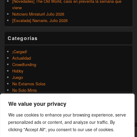
[Novedades] The Old World, caos en preventa la semana que
viene
Noticiero Miniaturil Julio 2026
[Escalada] Namarie, Julio 2026
Categorías
¡Cargad!
Actualidad
Crowdfunding
Hobby
Juego
No Estamos Solos
No Solo Minis
Novedades
We value your privacy
Rumores
Trasfondo
We use cookies to enhance your browsing experience, serve
Uncategorized
personalized ads or content, and analyze our traffic. By
clicking "Accept All", you consent to our use of cookies.