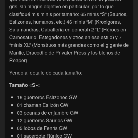
gris, sin ningún objetivo en particular; por lo que
clasifiqué mis minis por tamaño: 65 minis “S” (Saurios,
Eslizones, humanos, etc.) 46 minis “M” (Kroxigores,
Salamandras, Caballería en general) 2 “L” (Héroes en
Carnosaurio, Estegadones y otros en ese estilo) y 7
“minis XL” (Monstruos más grandes como el gigante de
Mantic, Dracodile de Privater Press y los bichos de
Reaper)
Yendo al detalle de cada tamaño:
Tamaño «S»:
16 guerreros Eslizones GW
01 chaman Eslizón GW
03 peanas de enjambre GW
12 guerreros Saurios GW
05 lobos de Fenris GW
01 sacerdote Rúnico GW