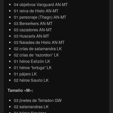
04 objetivos Vanguard AN-MT
01 reina de Hielo AN-MT
01 personaje (Thegn) AN-MT
03 Berserkers AN-MT
03 cazadores AN-MT
03 Huscarls AN-MT
03 Naiades de Hielo AN-MT
02 crías de salamandra LK
02 crías de “razordon” LK
01 héroe Eslizón LK
01 héroe “tortuga” LK
01 pájaro LK
02 héroe Saurio LK
Tamaño «M»:
03 jinetes de Terradon GW
02 salamandras LK
01 héroe Kroxigor