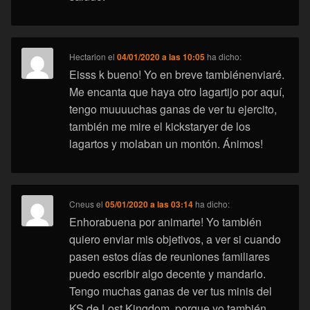
Hectarion
el
04/01/2020 a las 10:05
ha dicho:
Eisss k bueno! Yo en breve tambiénenviaré.
Me encanta que haya otro lagartijo por aquí,
tengo muuuuchas ganas de ver tu ejercito,
también me mire el kickstaryer de los
lagartos y molaban un montón. Ánimos!
Cneus
el
05/01/2020 a las 03:14
ha dicho:
Enhorabuena por animarte! Yo también
quiero enviar mis objetivos, a ver si cuando
pasen estos días de reuniones familiares
puedo escribir algo decente y mandarlo.
Tengo muchas ganas de ver tus minis del
KS de Lost Kingdom, porque yo también