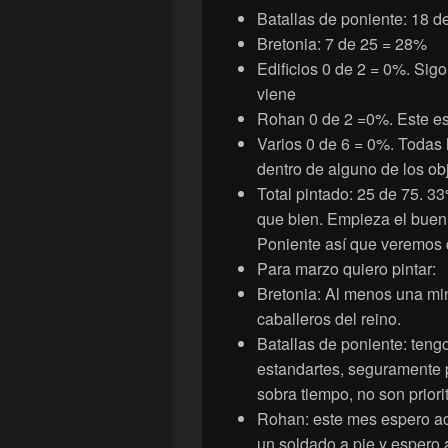
Batallas de poniente: 18 
Bretonia: 7 de 25 = 28%
Edificios 0 de 2 = 0%. Sigo
viene
Rohan 0 de 2 =0%. Este es
Varios 0 de 6 = 0%. Todas
dentro de alguno de los obj
Total pintado: 25 de 75. 3
que bien. Empieza el buen
Poniente así que veremos 
Para marzo quiero pintar:
Bretonia: Al menos una mi
caballeros del reino.
Batallas de poniente: teng
estandartes, seguramente 
sobra tiempo, no son priorit
Rohan: este mes espero aca
un soldado a pie y espero 