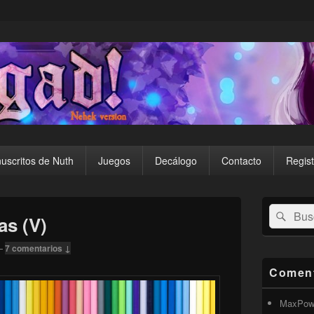
uscritos de Nuth
Juegos
Decálogo
Contacto
Regist
El
Buscar
Busc
área
as (V)
por:
de
widget
—
7 comentarios ↓
barra
lateral
Coment
primaria
MaxPow