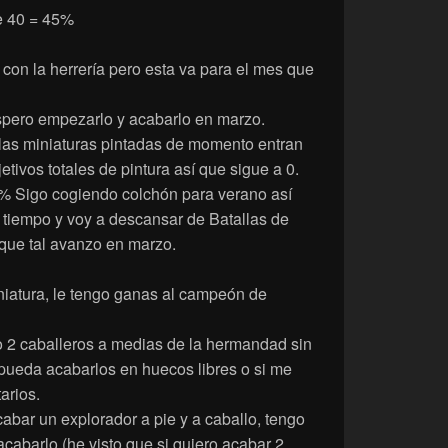
de 40 = 45%
 con la herrería pero esta va para el mes que
pero empezarlo y acabarlo en marzo.
 las miniaturas pintadas de momento entran
etivos totales de pintura así que sigue a 0.
3% Sigo cogiendo colchón para verano así
 tiempo y voy a descansar de Batallas de
que tal avanzo en marzo.
niatura, le tengo ganas al campeón de
o 2 caballeros a medias de la hermandad sin
pueda acabarlos en huecos libres o si me
arios.
bar un explorador a pie y a caballo, tengo
acabarlo (he visto que si quiero acabar 2