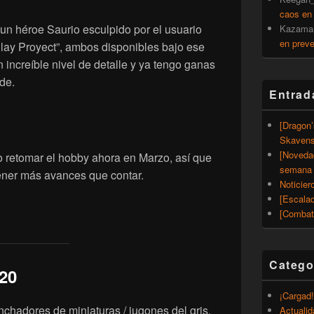
caos en
n un héroe Saurio esculpido por el usuario
Kazama
en prev
Clay Proyect”, ambos disponibles bajo ese
increíble nivel de detalle y ya tengo ganas
de.
Entrad
[Dragon
Skavens
[Noveda
 retomar el hobby ahora en Marzo, así que
semana 
ener más avances que contar.
Noticier
[Escalad
[Combat
Catego
020
¡Cargad!
nchadores de miniaturas / jugones del gris.
Actualid