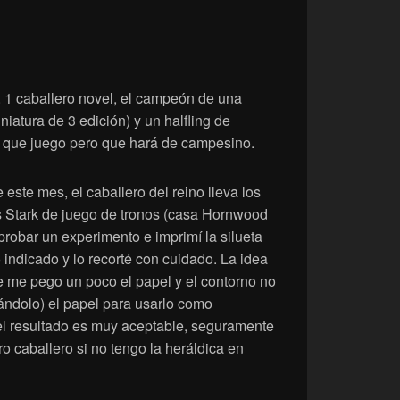
o, 1 caballero novel, el campeón de una
iatura de 3 edición) y un halfling de
e que juego pero que hará de campesino.
este mes, el caballero del reino lleva los
s Stark de juego de tronos (casa Hornwood
probar un experimento e imprimí la silueta
o indicado y lo recorté con cuidado. La idea
l se me pego un poco el papel y el contorno no
jándolo) el papel para usarlo como
el resultado es muy aceptable, seguramente
ro caballero si no tengo la heráldica en