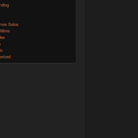
nding
mos Solos
 Minis
des
s
do
orized