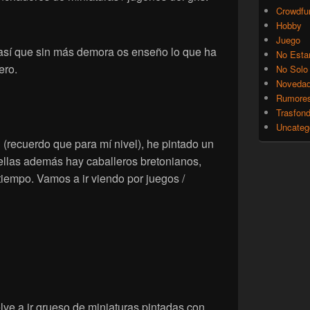
Crowdfu
Hobby
Juego
así que sin más demora os enseño lo que ha
No Esta
ero.
No Solo
Noveda
Rumore
Trasfon
Uncateg
n (recuerdo que para mí nivel), he pintado un
e ellas además hay caballeros bretonianos,
tiempo. Vamos a ir viendo por juegos /
lve a ir grueso de miniaturas pintadas con