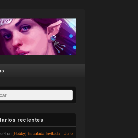
ro
ar
arios recientes
er4
en
[Hobby] Escalada Invitada – Julio