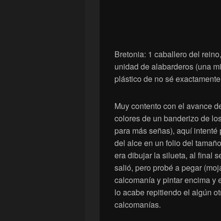
Bretonia: 1 caballero del rein
unidad de alabarderos (una min
plástico de no sé exactament
Muy contento con el avance de 
colores de un banderizo de lo
para más señas), aquí intenté 
del alce en un folio del tamañ
era dibujar la silueta, al fina
salió, pero probé a pegar (mo
calcomanía y pintar encima y 
lo acabe repitiendo el algún ot
calcomanías.