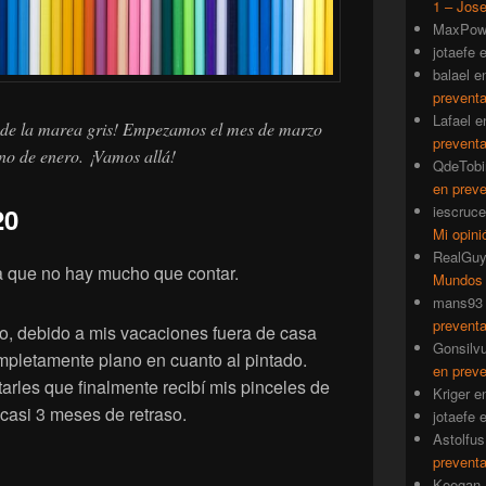
1 – Jose
MaxPow
jotaefe
balael
e
prevent
Lafael
e
 de la marea gris! Empezamos el mes de marzo
prevent
no de enero. ¡Vamos allá!
QdeTobi
en prev
20
iescruce
Mi opini
RealGu
a que no hay mucho que contar.
Mundos
mans93
prevent
do, debido a mis vacaciones fuera de casa
Gonsilv
mpletamente plano en cuanto al pintado.
en prev
tarles que finalmente recibí mis pinceles de
Kriger
e
casi 3 meses de retraso.
jotaefe
Astolfus
prevent
Keegan_