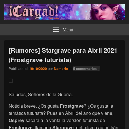
¡Cargad!
Menú
[Rumores] Stargrave para Abril 2021
(Frostgrave futurista)
Publicado el
19/10/2020
por
Namarie
—
5 comentarios ↓
Saludos, Señores de la Guerra.
Noticia breve. ¿Os gusta
Frostgrave
? ¿Os gusta la
temática futurista? Pues en Abril del año que viene,
Osprey
sacará a la venta la versión futurista de
Frostgrave
, llamada
Stargrave
, del mismo autor. Irán