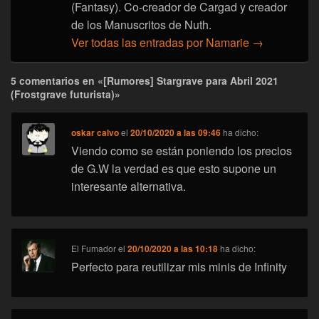
(Fantasy). Co-creador de Cargad y creador
de los Manuscritos de Nuth.
Ver todas las entradas por Namarie
→
5 comentarios en «[Rumores] Stargrave para Abril 2021
(Frostgrave futurista)»
oskar calvo
el
20/10/2020 a las 09:46
ha dicho:
Viendo como se están poniendo los precios
de G.W la verdad es que esto supone un
interesante alternativa.
El Fumador
el
20/10/2020 a las 10:18
ha dicho:
Perfecto para reutilizar mis minis de Infinity