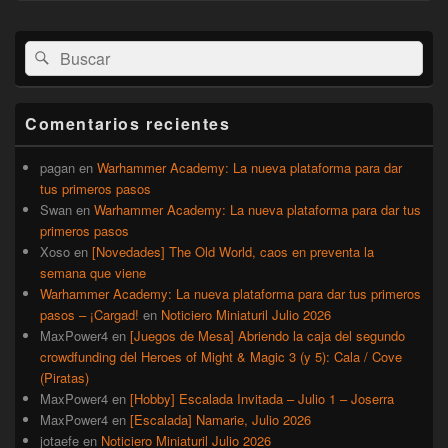
El
Buscar
Buscar
área
por:
de
widget
barra
Comentarios recientes
lateral
primaria
pagan
en
Warhammer Academy: La nueva plataforma para dar
tus primeros pasos
Swan
en
Warhammer Academy: La nueva plataforma para dar tus
primeros pasos
Xoso
en
[Novedades] The Old World, caos en preventa la
semana que viene
Warhammer Academy: La nueva plataforma para dar tus primeros
pasos – ¡Cargad!
en
Noticiero Miniaturil Julio 2026
MaxPower4
en
[Juegos de Mesa] Abriendo la caja del segundo
crowdfunding del Heroes of Might & Magic 3 (y 5): Cala / Cove
(Piratas)
MaxPower4
en
[Hobby] Escalada Invitada – Julio 1 – Joserra
MaxPower4
en
[Escalada] Namarie, Julio 2026
jotaefe
en
Noticiero Miniaturil Julio 2026