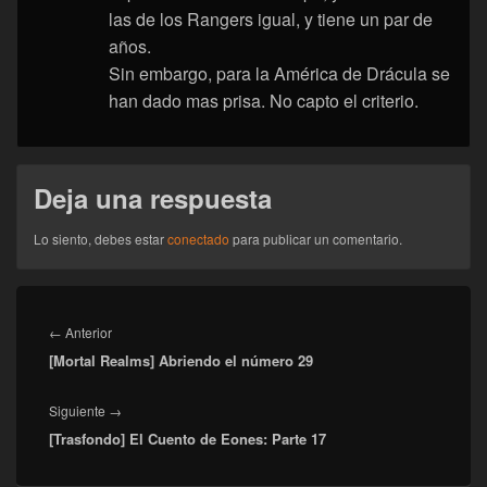
las de los Rangers igual, y tiene un par de
años.
Sin embargo, para la América de Drácula se
han dado mas prisa. No capto el criterio.
Deja una respuesta
Lo siento, debes estar
conectado
para publicar un comentario.
Navegación
de
Entrada
←
Anterior
entradas
[Mortal Realms] Abriendo el número 29
anterior:
Entrada
Siguiente
→
[Trasfondo] El Cuento de Eones: Parte 17
siguiente: