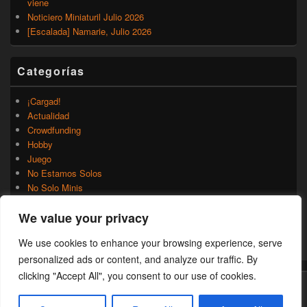
viene
Noticiero Miniaturil Julio 2026
[Escalada] Namarie, Julio 2026
Categorías
¡Cargad!
Actualidad
Crowdfunding
Hobby
Juego
No Estamos Solos
No Solo Minis
Novedades
We value your privacy
Rumores
Trasfondo
We use cookies to enhance your browsing experience, serve
Uncategorized
personalized ads or content, and analyze our traffic. By
clicking "Accept All", you consent to our use of cookies.
Copyright © 2026
¡Cargad!
. Todos los Derechos Reservados.