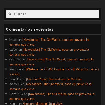
El
Buscar
Buscar
área
por:
de
widget
barra
Comentarios recientes
lateral
primaria
balael
en
[Novedades] The Old World, caos en preventa la
semana que viene
Lafael
en
[Novedades] The Old World, caos en preventa la
semana que viene
QdeTobin
en
[Novedades] The Old World, caos en preventa la
semana que viene
iescruce
en
[Warhammer 40.000 Combat Patrol] Mi opinión, envío
a envío
RealGuy
en
[Combat Patrol] Devoradores de Mundos
mans93
en
[Novedades] The Old World, caos en preventa la
semana que viene
Gonsilvus
en
[Novedades] The Old World, caos en preventa la
semana que viene
Kriger
en
Noticiero Miniaturil Julio 2026