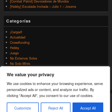
[Combat Patrol] Devoradores de Mundos
[Hobby] Escalada Invitada – Julio 1 – Joserra
Categorías
¡Cargad!
Actualidad
Crowdfunding
Hobby
Juego
No Estamos Solos
No Solo Minis
Novedades
We value your privacy
Rumores
Trasfondo
We use cookies to enhance your browsing experience, serve
Uncategorized
personalized ads or content, and analyze our traffic. By
clicking "Accept All", you consent to our use of cookies.
Copyright © 2026
¡Cargad!
. Todos los Derechos Reservados.
Customize
Reject All
Accept All
Theme: Catch Box by
Catch Themes