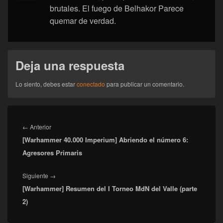
brutales. El fuego de Belhakor Parece
quemar de verdad.
Deja una respuesta
Lo siento, debes estar
conectado
para publicar un comentario.
Navegación
de
Entrada
←
Anterior
entradas
[Warhammer 40.000 Imperium] Abriendo el número 6:
anterior:
Agresores Primaris
Entrada
Siguiente
→
[Warhammer] Resumen del I Torneo MdN del Valle (parte
siguiente:
2)