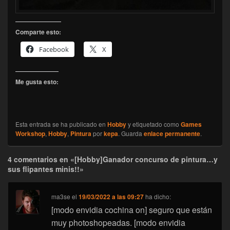
Comparte esto:
Facebook
X
Me gusta esto:
Esta entrada se ha publicado en
Hobby
y etiquetado como
Games
Workshop
,
Hobby
,
Pintura
por
kepa
. Guarda
enlace permanente
.
4 comentarios en «[Hobby]Ganador concurso de pintura…y
sus flipantes minis!!»
ma3se
el
19/03/2022 a las 09:27
ha dicho:
[modo envidia cochina on] seguro que están
muy photoshopeadas. [modo envidia