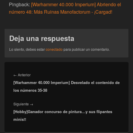
Pingback:
[Warhammer 40.000 Imperium] Abriendo el
número 48: Más Ruinas Manofactorum - ¡Cargad!
Deja una respuesta
Lo siento, debes estar
conectado
para publicar un comentario.
Navegación
de
Entrada
←
Anterior
entradas
[Warhammer 40.000 Imperium] Desvelado el contenido de
anterior:
los números 35-38
Entrada
Siguiente
→
[Hobby]Ganador concurso de pintura…y sus flipantes
siguiente:
minis!!