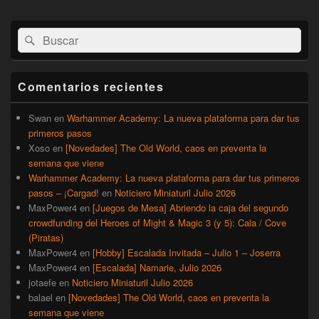
El
Buscar
Buscar
área
por:
de
widget
barra
Comentarios recientes
lateral
primaria
Swan
en
Warhammer Academy: La nueva plataforma para dar tus
primeros pasos
Xoso
en
[Novedades] The Old World, caos en preventa la
semana que viene
Warhammer Academy: La nueva plataforma para dar tus primeros
pasos – ¡Cargad!
en
Noticiero Miniaturil Julio 2026
MaxPower4
en
[Juegos de Mesa] Abriendo la caja del segundo
crowdfunding del Heroes of Might & Magic 3 (y 5): Cala / Cove
(Piratas)
MaxPower4
en
[Hobby] Escalada Invitada – Julio 1 – Joserra
MaxPower4
en
[Escalada] Namarie, Julio 2026
jotaefe
en
Noticiero Miniaturil Julio 2026
balael
en
[Novedades] The Old World, caos en preventa la
semana que viene