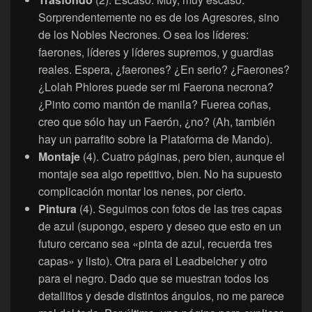
Sorprendentemente no es de los Agresores, sino
de los Nobles Necrones. O sea los líderes:
faerones, líderes y líderes supremos, y guardias
reales. Espera, ¿faerones? ¿En serio? ¿Faerones?
¿Lolah Phlores puede ser mi Faerona necrona?
¿Pinto como mantón de manila? Fuerea coñas,
creo que sólo hay un Faerón, ¿no? (Ah, también
hay un parrafito sobre la Plataforma de Mando).
Montaje
(4). Cuatro páginas, pero bien, aunque el
montaje sea algo repetitivo, bien. No ha supuesto
complicación montar los nenes, por cierto.
Pintura
(4). Seguimos con fotos de las tres capas
de azul (supongo, espero y deseo que esto en un
futuro cercano sea «pinta de azul, recuerda tres
capas» y listo). Otra para el Leadbelcher y otro
para el negro. Dado que se muestran todos los
detallitos y desde distintos ángulos, no me parece