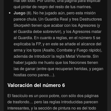
mal del todo. Por último, una página para explicar
qué pintar de negro del resto de tus marines.
Juego
(8). No he jugado aún, pero esta misión
parece chula. Un Guardia Real y tres Destructores
Skorpekh tienen que acabar con los Agresores (y
el Guardia debe sobrevivir), y los Agresores matar
al Guardia. En cuanto a reglas, en el número 5 se
explicaba la FP, y en este se añade el alcance del
arma y los tipos (Asalto, Combate y Fuego rápido),
además de introducir la regla Metal Viviente. Sin
haber jugado me huelo que los Necrones tienen
las de ganar (entre que recuperan heridas, y pegan
hostias como panes…).
Valoración del número 6
El fascículo es un poco pobre, con sólo dos páginas
de trasfondo… pero las reglas introducidas parecen
interesantes, y la sección de pintura no es del todo