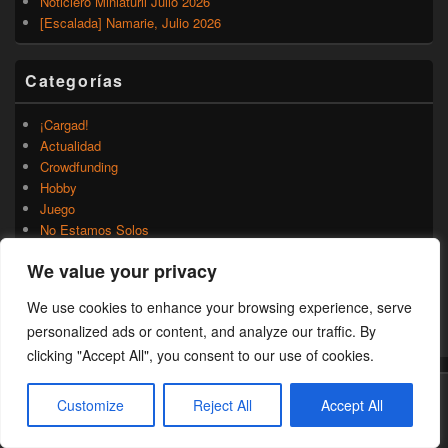
Noticiero Miniaturil Julio 2026
[Escalada] Namarie, Julio 2026
Categorías
¡Cargad!
Actualidad
Crowdfunding
Hobby
Juego
No Estamos Solos
No Solo Minis
We value your privacy
Novedades
Rumores
We use cookies to enhance your browsing experience, serve
Trasfondo
personalized ads or content, and analyze our traffic. By
Uncategorized
clicking "Accept All", you consent to our use of cookies.
Customize
Reject All
Accept All
Copyright © 2026
¡Cargad!
. Todos los Derechos Reservados.
Theme: Catch Box by
Catch Themes