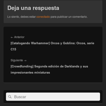
Deja una respuesta
Lo siento, debes estar
conectado
para publicar un comentario.
Navegación
de
Entrada
←
Anterior
entradas
[Catalogando Warhammer] Orcos y Goblins: Orcos, serie
anterior:
C15
Entrada
Siguiente
→
[Crowdfunding] Segunda edición de Darklands y sus
siguiente:
impresionantes miniaturas
El
Buscar
Buscar
área
por:
de
widget