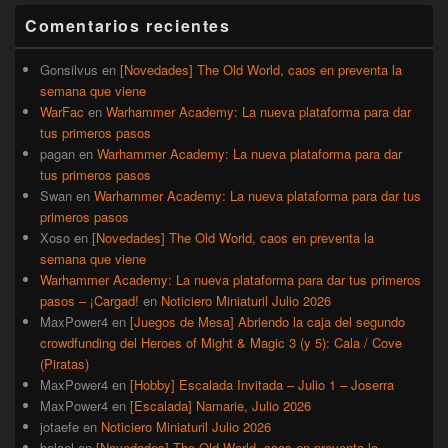
barra
Comentarios recientes
lateral
primaria
Gonsilvus
en
[Novedades] The Old World, caos en preventa la
semana que viene
WarFac
en
Warhammer Academy: La nueva plataforma para dar
tus primeros pasos
pagan
en
Warhammer Academy: La nueva plataforma para dar
tus primeros pasos
Swan
en
Warhammer Academy: La nueva plataforma para dar tus
primeros pasos
Xoso
en
[Novedades] The Old World, caos en preventa la
semana que viene
Warhammer Academy: La nueva plataforma para dar tus primeros
pasos – ¡Cargad!
en
Noticiero Miniaturil Julio 2026
MaxPower4
en
[Juegos de Mesa] Abriendo la caja del segundo
crowdfunding del Heroes of Might & Magic 3 (y 5): Cala / Cove
(Piratas)
MaxPower4
en
[Hobby] Escalada Invitada – Julio 1 – Joserra
MaxPower4
en
[Escalada] Namarie, Julio 2026
jotaefe
en
Noticiero Miniaturil Julio 2026
balael
en
[Novedades] The Old World, caos en preventa la