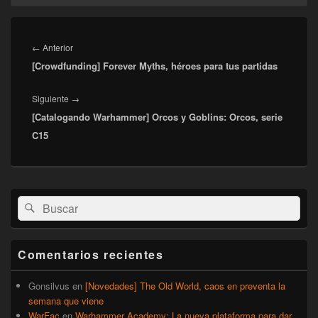
Navegación
de
Entrada
←
Anterior
entradas
[Crowdfunding] Forever Myths, héroes para tus partidas
anterior:
Entrada
Siguiente
→
[Catalogando Warhammer] Orcos y Goblins: Orcos, serie
siguiente:
C15
El
Buscar
Buscar
área
por:
de
widget
barra
Comentarios recientes
lateral
primaria
Gonsilvus
en
[Novedades] The Old World, caos en preventa la
semana que viene
WarFac
en
Warhammer Academy: La nueva plataforma para dar