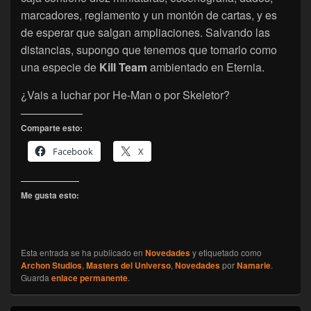
marcadores, reglamento y un montón de cartas, y es
de esperar que salgan ampliaciones. Salvando las
distancias, supongo que tenemos que tomarlo como
una especie de
Kill Team
ambientado en Eternia.
¿Vais a luchar por He-Man o por Skeletor?
Comparte esto:
Facebook
X
Me gusta esto:
Esta entrada se ha publicado en
Novedades
y etiquetado como
Archon Studios
,
Masters del Universo
,
Novedades
por
Namarie
.
Guarda
enlace permanente
.