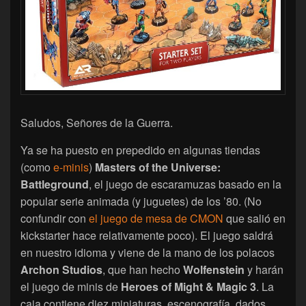
Saludos, Señores de la Guerra.
Ya se ha puesto en prepedido en algunas tiendas
(como
e-minis
)
Masters of the Universe:
Battleground
, el juego de escaramuzas basado en la
popular serie animada (y juguetes) de los ’80. (No
confundir con
el juego de mesa de CMON
que salió en
kickstarter hace relativamente poco). El juego saldrá
en nuestro idioma y viene de la mano de los polacos
Archon Studios
, que han hecho
Wolfenstein
y harán
el juego de minis de
Heroes of Might & Magic 3
. La
caja contiene diez miniaturas, escenografía, dados,