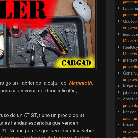
prevent
Lafael
e
prevent
QdeTobi
en prev
iescruce
Mi opini
RealGu
Mundos
mans93
prevent
Gonsilv
en prev
raigo un «abriendo la caja» del
Mammoth
,
Kriger
e
para su universo de ciencia ficción,
jotaefe
Astolfus
prevent
Keegan_
 ruso de un AT-ST, tiene un precio de 31
caos en
lgunas tiendas españolas que venden
Kazama
a 27. No me parece que sea «barato», sobre
en prev
unok
e