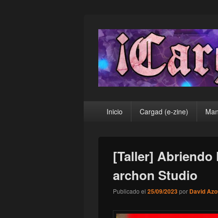
¡Cargad!
Menú
Inicio
Cargad (e-zine)
Man
principal
[Taller] Abriendo
archon Studio
Publicado el
25/09/2023
por
David Azo