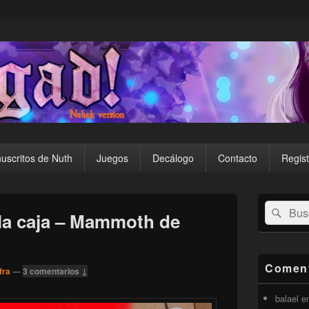
uscritos de Nuth
Juegos
Decálogo
Contacto
Regist
El
Buscar
Busc
área
 la caja – Mammoth de
por:
de
widget
barra
lateral
Coment
fra
—
3 comentarios ↓
primaria
balael
e