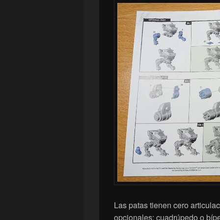
Las patas tienen cero articul
opcionales: cuadrúpedo o bípe