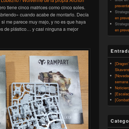
e
Lobezno / Wolverine de la propia Archon
prevent
ero tiene cinco matrices como cinco soles.
Strateg
«abriendo» cuando acabe de montarlo. Decía
en prev
o si me parece muy majo, y no es que haya
Strateg
 de plástico… y casi ninguna a mejor
en prev
Entrad
[Dragon
Skavens
[Noveda
semana 
Noticier
[Escalad
[Combat
Catego