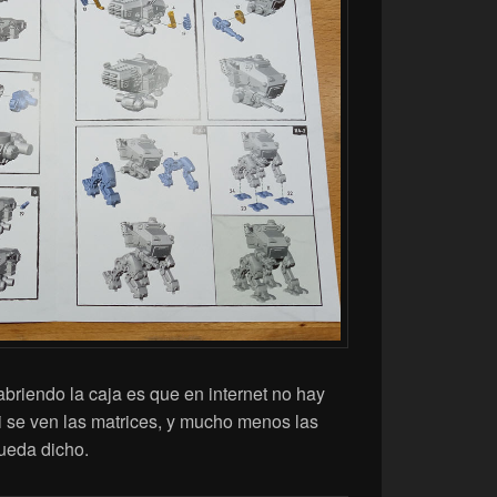
briendo la caja es que en internet no hay
i se ven las matrices, y mucho menos las
queda dicho.