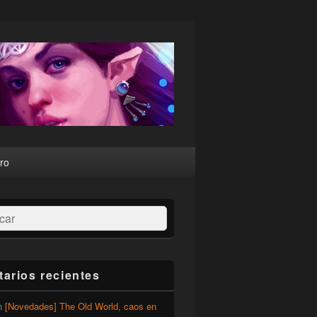
ro
ar
arios recientes
n
[Novedades] The Old World, caos en