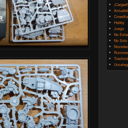
¡Cargad!
Actualid
Crowdfu
Hobby
Juego
No Esta
No Solo
Noveda
Rumore
Trasfon
Uncateg