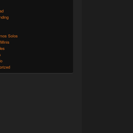
ad
nding
mos Solos
 Minis
des
s
do
orized