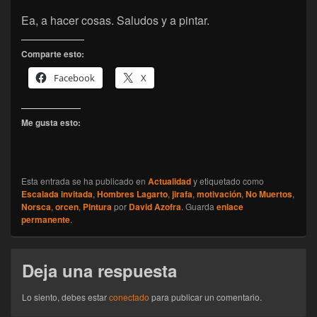
Ea, a hacer cosas. Saludos y a pintar.
Comparte esto:
Facebook
X
Me gusta esto:
Esta entrada se ha publicado en
Actualidad
y etiquetado como
Escalada invitada
,
Hombres Lagarto
,
jirafa
,
motivación
,
No Muertos
,
Norsca
,
orcen
,
Pintura
por
David Azofra
. Guarda
enlace
permanente
.
Deja una respuesta
Lo siento, debes estar
conectado
para publicar un comentario.