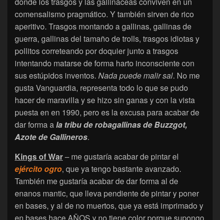
donde los trasgos y las gallináceas conviven en un
comensalismo pragmático. Y también sirven de rico
aperitivo. Trasgos montando a gallinas, gallinas de
guerra, gallinas del tamaño de trolls, trasgos idiotas y
pollitos correteando por doquier junto a trasgos
intentando matarse de forma harto inconsciente con
sus estúpidos inventos.
Nada puede malir sal
. No me
gusta Vanguardia, representa todo lo que se pudo
hacer de maravilla y se hizo sin ganas y con la vista
puesta en en 1990, pero es la excusa para acabar de
dar forma a
la tribu de robagallinas de Buzzgot,
Azote de Gallineros
.
Kings of War
– me gustaría acabar de pintar el
ejército ogro
, que ya tengo bastante avanzado.
También me gustaría acabar de dar forma al de
enanos mantic, que lleva pendiente de pintar y poner
en bases, y al de no muertos, que ya está imprimado y
en bases hace AÑOS y no tiene color porque supongo