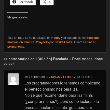
Facebook
X
Me gusta esto:
Esta entrada se ha publicado en
Hobby
y etiquetado como
Escalada
,
motivación
,
Pintura
,
Proyecto
por
David Azofra
. Guarda
enlace
permanente
.
11 comentarios en «[Afición] Escalada – Doce meses, doce
cajas»
Milu el Barbaro
el
01/01/2024 a las 12:42
ha dicho:
Los procratinadores lo tenemos complicado:
el perfeccionismo nos paraliza.
No sé qué recomendarte para las minis
(¿comprar menos?), pero como lectura: «la
procrastinación eficiente: guía para dar