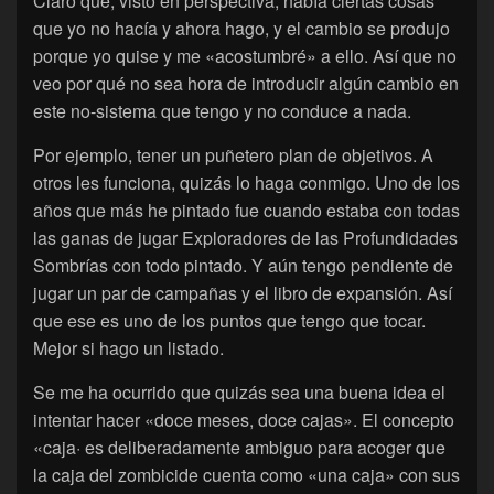
Claro que, visto en perspectiva, había ciertas cosas
que yo no hacía y ahora hago, y el cambio se produjo
porque yo quise y me «acostumbré» a ello. Así que no
veo por qué no sea hora de introducir algún cambio en
este no-sistema que tengo y no conduce a nada.
Por ejemplo, tener un puñetero plan de objetivos. A
otros les funciona, quizás lo haga conmigo. Uno de los
años que más he pintado fue cuando estaba con todas
las ganas de jugar Exploradores de las Profundidades
Sombrías con todo pintado. Y aún tengo pendiente de
jugar un par de campañas y el libro de expansión. Así
que ese es uno de los puntos que tengo que tocar.
Mejor si hago un listado.
Se me ha ocurrido que quizás sea una buena idea el
intentar hacer «doce meses, doce cajas». El concepto
«caja· es deliberadamente ambiguo para acoger que
la caja del zombicide cuenta como «una caja» con sus