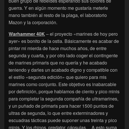
buen grupo de rebeldes esperando sus colores de
guerra. Y en algún momento me gustaría meterle
mano también al resto de la plaga, el laboratorio
Mazon y la corporación.
Warhammer 40K
– el proyecto «marines de hoy pero
ayer» es bonito de la ostia. Básicamente es acabar de
pintar mi mierda de hace muchos años, de entre
segunda y cuarta, y por otro lado coger el contingente
de marines primaris que no quería y he acabado
teniendo y darles un acabado digno y compatible con
el estilo «segunda edición» que quiero para mis
marines como conjunto. Este objetivo es inabarcable
por definición, porque hablamos de ciento y pico minis
para completar la segunda compañía de ultramarines,
y un puñado de primaris para hacer 1500 puntos de
ultras de segunda, lo que entre exterminadores y
escuadras tácticas puede suponer unas treinta y pico
minis. Y los rhinos, predator, cápsulas… A esto suma