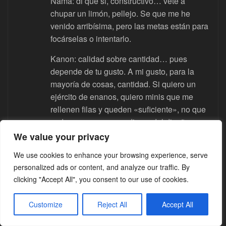
Nama: di que si, constructivo… vete a
chupar un limón, pellejo. Se que me he
venido arribísima, pero las metas están para
focárselas o intentarlo.
Kanon: calidad sobre cantidad… pues
depende de tu gusto. A mi gusto, para la
mayoría de cosas, cantidad. Si quiero un
ejército de enanos, quiero minis que me
rellenen filas y queden «suficiente», no que
cada una sea un paradigma del diseño
contemporáneo a 50 euros la caja de 10. Y
We value your privacy
así en muchos ejemplos que ya hemos
We use cookies to enhance your browsing experience, serve
comentado.
personalized ads or content, and analyze our traffic. By
Pagan: te agradezco el consejo, pero no me
clicking "Accept All", you consent to our use of cookies.
sirve mucho porque ya llevo mucho
acumulado (y porque nunca revendo cosas),
Customize
Reject All
Accept All
funcionamos de forma muy distinta ji ji ji. Un