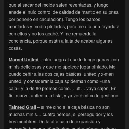
que al sacar del molde salen reventadas, y luego
añade el nulo control de calidad de mantic en su prisa
por ponerlo en circulación). Tengo los barcos
montados y medio pintados, pero me dio una rayadura
con ellos y no los acabé. Y me remuerde la
conciencia, porque están a falta de acabar algunas
cosas.
Marvel United
– otro juego al que le tengo ganas, con
minis deliciosas y que me apetece jugar pintado. Me
puedo ceñir a las dos cajas básicas, united y x-men
united, y considerar la caja spiderman como «una
caja» y la de 60 promos como… uff… vaya cajón. En
fin, marvel united a la lista, y ya veré cómo lo gestiono.
Tainted Grail
– si me ciño a la caja básica no son
muchas minis… cuatro héroes, el perseguidor y los
tres menhires. De la otra caja de expansión y
campaña hay que añadir otros cuatro héroes y algún