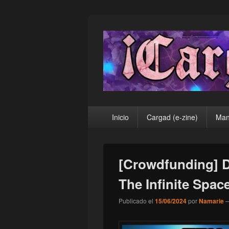
¡Cargad!
Menú
Inicio
Cargad (e-zine)
Man
principal
[Crowdfunding] 
The Infinite Spac
Publicado el
15/06/2024
por
Namarie