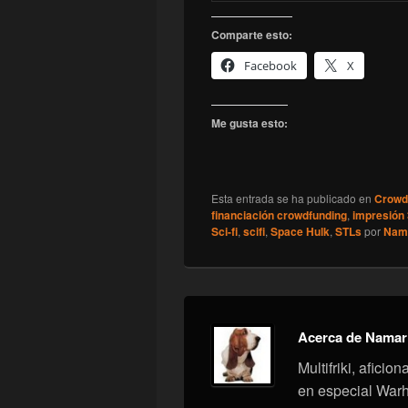
Comparte esto:
Facebook
X
Me gusta esto:
Esta entrada se ha publicado en
Crowd
financiación crowdfunding
,
impresión
Sci-fi
,
scifi
,
Space Hulk
,
STLs
por
Nam
Acerca de Namar
Multifriki, afici
en especial War