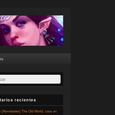
ro
ar
arios recientes
n
[Novedades] The Old World, caos en