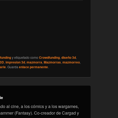
funding
y etiquetado como
Crowdfunding
,
diseño 3d
,
 3D
,
impresion 3d
,
mazmorra
,
Mazmorras
,
mazmorreo
,
arie
. Guarda
enlace permanente
.
ie
onado al cine, a los cómics y a los wargames,
hammer (Fantasy). Co-creador de Cargad y