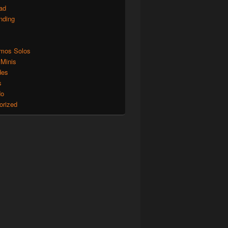
ad
nding
mos Solos
 Minis
des
s
do
orized