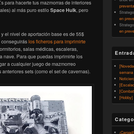
’s para hacerte tus mazmorras de interiores
prevent
ales) al más puro estilo
Space Hulk
, pero
Strateg
en prev
Strateg
en prev
y el nivel de aportación base es de 55$
o conseguirás
los ficheros para imprimirte
dormitorios, salas médicas, escaleras,
Entrad
 la nave. Para que puedas imprimirte los
jugar a cualquier juego de mazmorreo
[Noveda
 anteriores sets (como el set de cavernas).
semana 
Noticier
[Escalad
[Combat
[Hobby] 
Catego
¡Cargad!