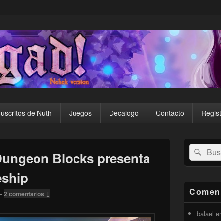
uscritos de Nuth
Juegos
Decálogo
Contacto
Regist
El
Buscar
Busc
área
Dungeon Blocks presenta
por:
de
widget
eship
barra
lateral
Coment
—
2 comentarios ↓
primaria
balael
e