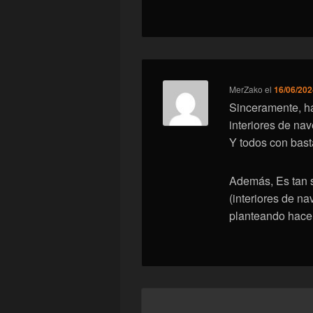
MerZako
el
16/06/202
Sinceramente, ha
interiores de na
Y todos con bast
Además, Es tan s
(interiores de n
planteando hacer