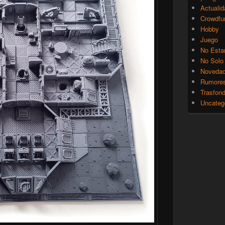
Actualid
Crowdfu
Hobby
Juego
No Esta
No Solo
Noveda
Rumore
Trasfon
Uncateg