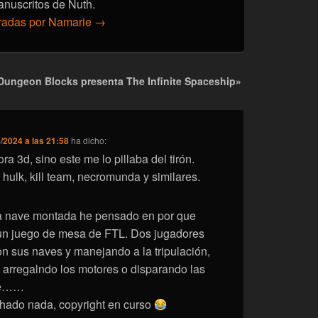
anuscritos de Nuth.
tradas por Namarie
→
Dungeon Blocks presenta The Infinite Spaceship»
/2024 a las 21:58
ha dicho:
a 3d, sino este me lo pillaba del tirón.
hulk, kill team, necromunda y similares.
la nave montada he pensado en por que
un juego de mesa de FTL. Dos jugadores
n sus naves y manejando a la tripulación,
arregalndo los motores o disparando las
ve……
hado nada, copyright en curso