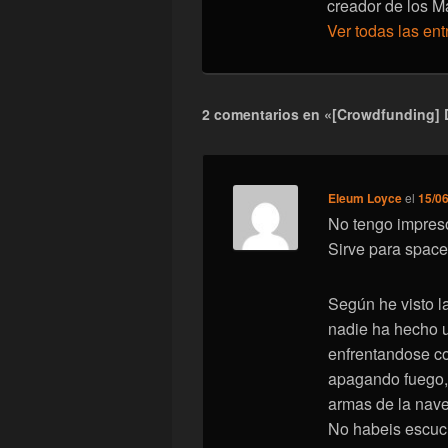
creador de los M
Ver todas las en
2 comentarios en «[Crowdfunding] 
Eleum Loyce
el
15/06
No tengo impresor
Sirve para space 
Según he visto 
nadie ha hecho 
enfrentandose co
apagando fuego, 
armas de la na
No habeis escuc