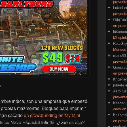
prevent
Lafael
e
prevent
QdeTobi
en prev
iescruce
Mi opini
RealGu
Mundos
mans93
prevent
Gonsilv
en prev
Kriger
e
.
jotaefe
Astolfus
prevent
ombre indica, son una empresa que empezó
Keegan_
s propias mazmorras. Bloques para imprimir
caos en
, han sacado
un crowdfunding en My Mini
Kazama
en prev
te su Nave Espacial Infinita. ¿Qué es eso?
unok
e