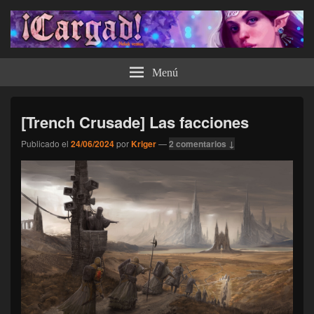
¡Cargad!
Menú
[Trench Crusade] Las facciones
Publicado el
24/06/2024
por
Kriger
—
2 comentarios ↓