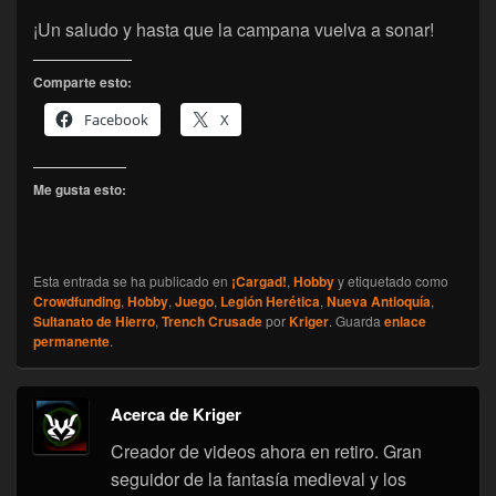
¡Un saludo y hasta que la campana vuelva a sonar!
Comparte esto:
Facebook
X
Me gusta esto:
Esta entrada se ha publicado en
¡Cargad!
,
Hobby
y etiquetado como
Crowdfunding
,
Hobby
,
Juego
,
Legión Herética
,
Nueva Antioquía
,
Sultanato de Hierro
,
Trench Crusade
por
Kriger
. Guarda
enlace
permanente
.
Acerca de Kriger
Creador de videos ahora en retiro. Gran
seguidor de la fantasía medieval y los