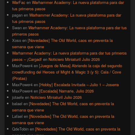
WarFac
en
Warhammer Academy: La nueva plataforma para dar
tus primeros pasos
pagan
en
Warhammer Academy: La nueva plataforma para dar
tus primeros pasos
Swan
en
Warhammer Academy: La nueva plataforma para dar tus
primeros pasos
Xoso
en
[Novedades] The Old World, caos en preventa la
semana que viene
Warhammer Academy: La nueva plataforma para dar tus primeros
pasos – ¡Cargad!
en
Noticiero Miniaturil Julio 2026
MaxPower4
en
[Juegos de Mesa] Abriendo la caja del segundo
crowdfunding del Heroes of Might & Magic 3 (y 5): Cala / Cove
(Piratas)
MaxPower4
en
[Hobby] Escalada Invitada – Julio 1 – Joserra
MaxPower4
en
[Escalada] Namarie, Julio 2026
jotaefe
en
Noticiero Miniaturil Julio 2026
balael
en
[Novedades] The Old World, caos en preventa la
semana que viene
Lafael
en
[Novedades] The Old World, caos en preventa la
semana que viene
QdeTobin
en
[Novedades] The Old World, caos en preventa la