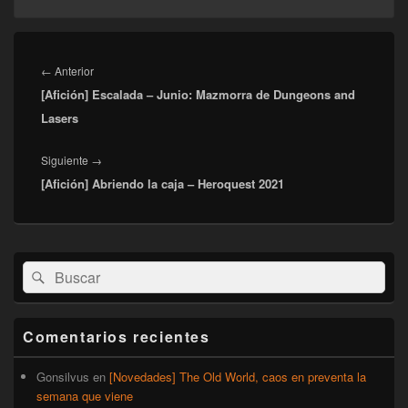
Navegación
de
Entrada
←
Anterior
entradas
[Afición] Escalada – Junio: Mazmorra de Dungeons and
anterior:
Lasers
Entrada
Siguiente
→
[Afición] Abriendo la caja – Heroquest 2021
siguiente:
El
Buscar
Buscar
área
por:
de
widget
barra
Comentarios recientes
lateral
primaria
Gonsilvus
en
[Novedades] The Old World, caos en preventa la
semana que viene