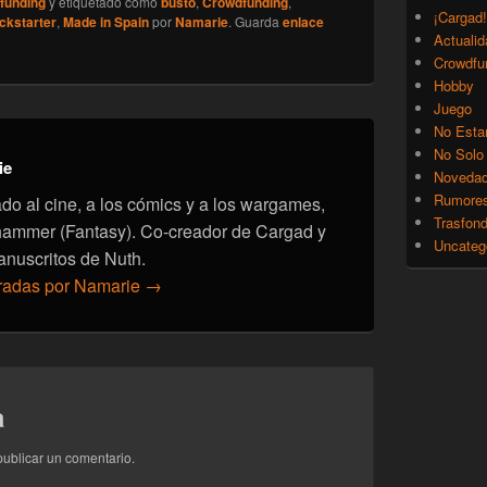
funding
y etiquetado como
busto
,
Crowdfunding
,
¡Cargad!
ckstarter
,
Made in Spain
por
Namarie
. Guarda
enlace
Actualid
Crowdfu
Hobby
Juego
No Esta
No Solo
ie
Noveda
Rumore
onado al cine, a los cómics y a los wargames,
Trasfon
hammer (Fantasy). Co-creador de Cargad y
Uncateg
anuscritos de Nuth.
tradas por Namarie
→
a
ublicar un comentario.