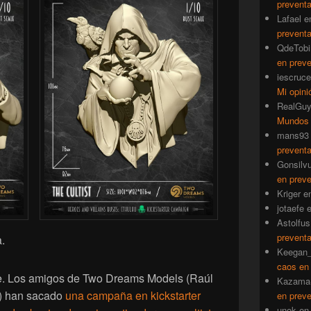
prevent
Lafael
e
prevent
QdeTobi
en prev
iescruce
Mi opini
RealGu
Mundos
mans93
prevent
Gonsilv
en prev
Kriger
e
jotaefe
Astolfus
prevent
.
Keegan_
caos en
te. Los amigos de Two Dreams Models (Raúl
Kazama
) han sacado
una campaña en kickstarter
en prev
unok
e