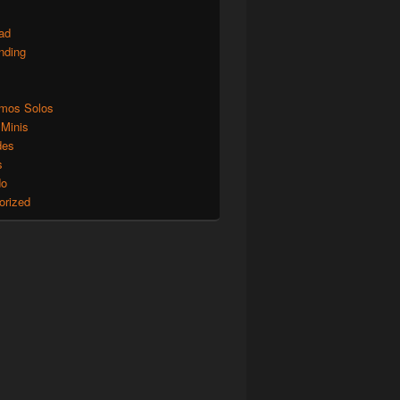
ad
nding
mos Solos
 Minis
des
s
do
orized