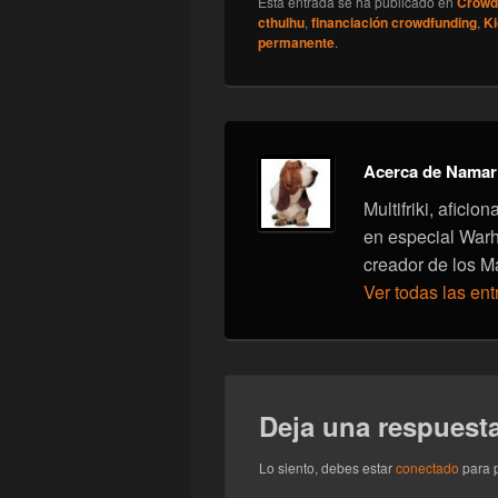
Esta entrada se ha publicado en
Crowd
cthulhu
,
financiación crowdfunding
,
Ki
permanente
.
Acerca de Namar
Multifriki, afici
en especial War
creador de los M
Ver todas las en
Deja una respuest
Lo siento, debes estar
conectado
para p