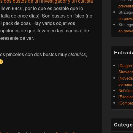
s dos bustos de un investigador y un cultista
prevent
 llevn 694€, por lo que es posible que lo
Strateg
falta de once días). Son bustos en físico (no
en prev
l pack de dos). Hay varios objetivos
Strateg
opciones de qué llevan en las manos o de
en prev
eresante de ver.
Entrad
tros pinceles con dos bustos muy
ctchulos
,
[Dragon
Skavens
[Noveda
semana 
Noticier
[Escalad
[Combat
Catego