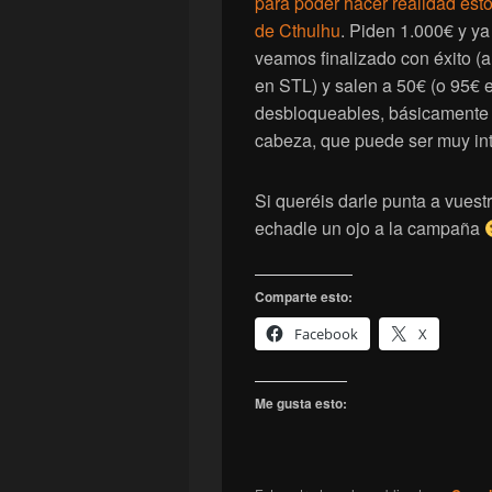
para poder hacer realidad esto
de Cthulhu
. Piden 1.000€ y ya
veamos finalizado con éxito (a 
en STL) y salen a 50€ (o 95€ e
desbloqueables, básicamente 
cabeza, que puede ser muy int
Si queréis darle punta a vues
echadle un ojo a la campaña
Comparte esto:
Facebook
X
Me gusta esto: