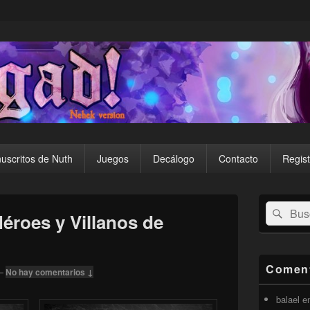
uscritos de Nuth
Juegos
Decálogo
Contacto
Regist
El
Buscar
Busc
área
éroes y Villanos de
por:
de
widget
barra
lateral
Coment
—
No hay comentarios ↓
primaria
balael
e