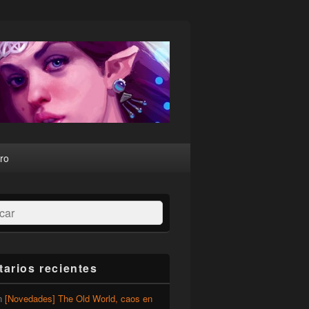
ro
ar
arios recientes
n
[Novedades] The Old World, caos en