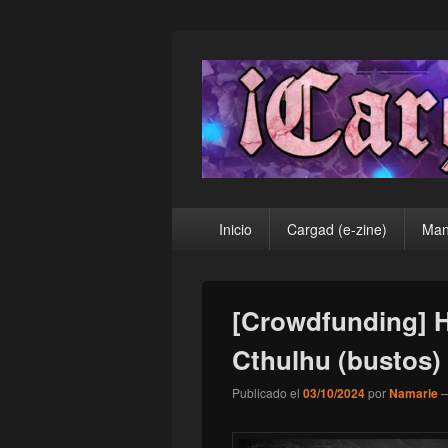
¡Cargad!
Menú
Inicio
Cargad (e-zine)
Man
principal
[Crowdfunding] H
Cthulhu (bustos)
Publicado el
03/10/2024
por
Namarie