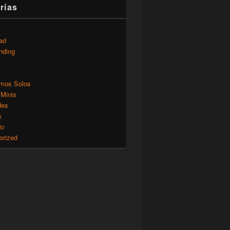
rías
ad
nding
mos Solos
 Minis
des
s
do
orized