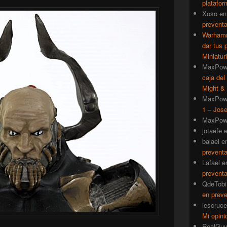
platafor
Xoso
e
prevent
Warhamm
dar tus 
Miniatur
MaxPow
caja del
Might & 
MaxPow
1 – Jose
MaxPow
jotaefe
balael
e
prevent
Lafael
e
prevent
QdeTobi
en prev
iescruce
Mi opini
RealGu