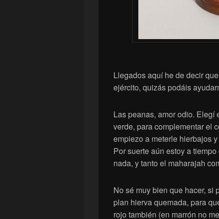
Llegados aquí he de decir que
ejército, quizás podáis ayuda
Las peanas, amor odio. Elegí e
verde, para complementar el co
empiezo a meterle hierbajos 
Por suerte aún estoy a tiempo 
nada, y tanto el maharajah co
No sé muy bien que hacer, si 
plan hierva quemada, para que 
rojo también (en marrón no me