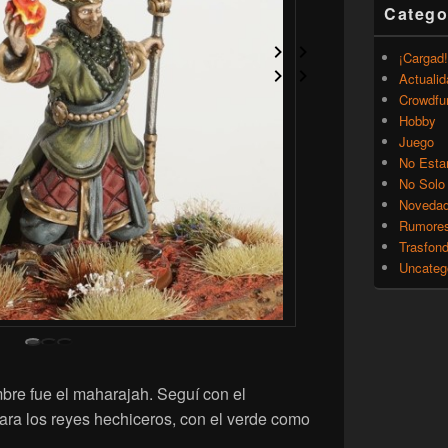
Catego
¡Cargad!
Actualid
Crowdfu
Hobby
Juego
No Esta
No Solo
Noveda
Rumore
Trasfon
Uncateg
mbre fue el maharajah. Seguí con el
ra los reyes hechiceros, con el verde como