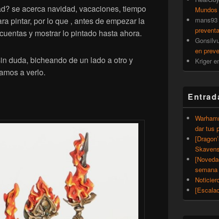
d? se acerca navidad, vacaciones, tiempo
Mundos
a pintar, por lo que , antes de empezar la
mans93
prevent
 cuentas y mostrar lo pintado hasta ahora.
Gonsilv
en prev
in duda, bicheando de un lado a otro y
Kriger
e
amos a verlo.
Entrad
Warhamm
dar tus 
[Dragon
Skavens
[Noveda
semana 
Noticier
[Escalad