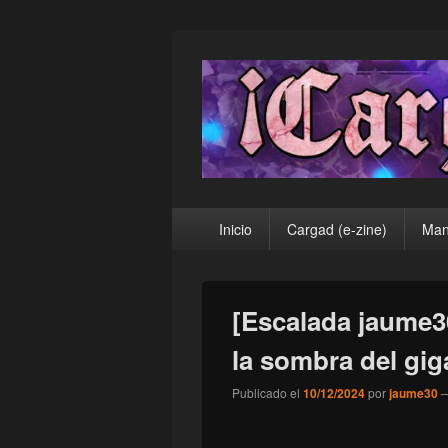
¡Cargad!
Menú
Inicio
Cargad (e-zine)
Man
principal
[Escalada jaume3
la sombra del gig
Publicado el
10/12/2024
por
jaume30