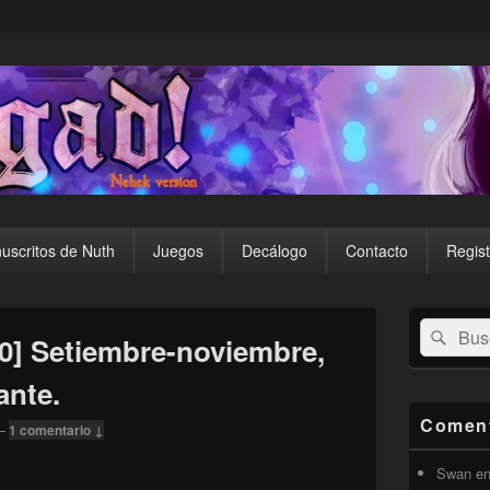
uscritos de Nuth
Juegos
Decálogo
Contacto
Regist
El
Buscar
Busc
área
0] Setiembre-noviembre,
por:
de
widget
ante.
barra
lateral
Coment
—
1 comentario ↓
primaria
Swan
e