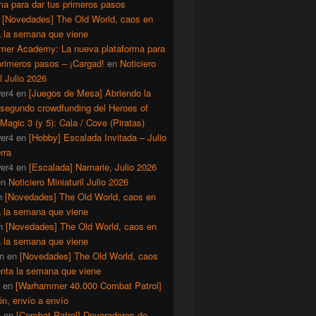
ma para dar tus primeros pasos
n
[Novedades] The Old World, caos en
a la semana que viene
er Academy: La nueva plataforma para
primeros pasos – ¡Cargad!
en
Noticiero
il Julio 2026
er4
en
[Juegos de Mesa] Abriendo la
 segundo crowdfunding del Heroes of
Magic 3 (y 5): Cala / Cove (Piratas)
er4
en
[Hobby] Escalada Invitada – Julio
rra
er4
en
[Escalada] Namarie, Julio 2026
en
Noticiero Miniaturil Julio 2026
n
[Novedades] The Old World, caos en
a la semana que viene
n
[Novedades] The Old World, caos en
a la semana que viene
n
en
[Novedades] The Old World, caos
enta la semana que viene
en
[Warhammer 40.000 Combat Patrol]
ón, envío a envío
y
en
[Combat Patrol] Devoradores de