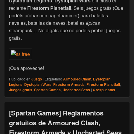
Dystopian Legions
,
Dystopian Wars
e incluso el
reciente
Firestorm Planetfall
. Seis juegos gratis (Que
podéis probar con papelhammer) para batallas
navales, batallas de naves, batallas
épicas
steampunk… No digáis que no podéis probar juegos
gratis.
¡Que aproveche!
Publicado en
Juego
|
Etiquetado
Armoured Clash
,
Dystopian
Legions
,
Dystopian Wars
,
Firestorm Armada
,
Firestorm Planetfall
,
Juegos gratis
,
Spartan Games
,
Uncharted Seas
|
4
respuestas
[Spartan Games] Reglamentos
gratuitos de Armoured Clash,
Firestorm Armada y Uncharted Seas