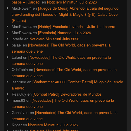
pasos – ¡Cargad!
en
Noticiero Miniaturil Julio 2026
MaxPower4
en
[Juegos de Mesa] Abriendo la caja del segundo
crowdfunding del Heroes of Might & Magic 3 (y 5): Cala / Cove
(Piratas)
MaxPower4
en
[Hobby] Escalada Invitada – Julio 1 – Joserra
MaxPower4
en
[Escalada] Namarie, Julio 2026
jotaefe
en
Noticiero Miniaturil Julio 2026
balael
en
[Novedades] The Old World, caos en preventa la
semana que viene
Lafael
en
[Novedades] The Old World, caos en preventa la
semana que viene
QdeTobin
en
[Novedades] The Old World, caos en preventa la
semana que viene
iescruce
en
[Warhammer 40.000 Combat Patrol] Mi opinión, envío
a envío
RealGuy
en
[Combat Patrol] Devoradores de Mundos
mans93
en
[Novedades] The Old World, caos en preventa la
semana que viene
Gonsilvus
en
[Novedades] The Old World, caos en preventa la
semana que viene
Kriger
en
Noticiero Miniaturil Julio 2026
jotaefe
en
Noticiero Miniaturil Julio 2026