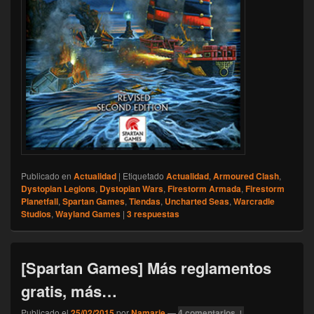
Publicado en
Actualidad
|
Etiquetado
Actualidad
,
Armoured Clash
,
Dystopian Legions
,
Dystopian Wars
,
Firestorm Armada
,
Firestorm
Planetfall
,
Spartan Games
,
Tiendas
,
Uncharted Seas
,
Warcradle
Studios
,
Wayland Games
|
3
respuestas
[Spartan Games] Más reglamentos
gratis, más…
Publicado el
25/02/2015
por
Namarie
—
4 comentarios ↓