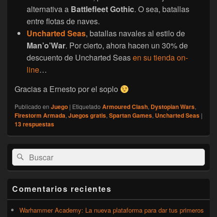
alternativa a
Battlefleet Gothic
. O sea, batallas
entre flotas de naves.
Uncharted Seas
, batallas navales al estilo de
Man’o’War
. Por cierto, ahora hacen un 30% de
descuento de Uncharted Seas
en su tienda on-
line
…
Gracias a Ernesto por el soplo
Publicado en
Juego
|
Etiquetado
Armoured Clash
,
Dystopian Wars
,
Firestorm Armada
,
Juegos gratis
,
Spartan Games
,
Uncharted Seas
|
13
respuestas
El
Buscar
Buscar
área
por:
de
widget
barra
Comentarios recientes
lateral
primaria
Warhammer Academy: La nueva plataforma para dar tus primeros