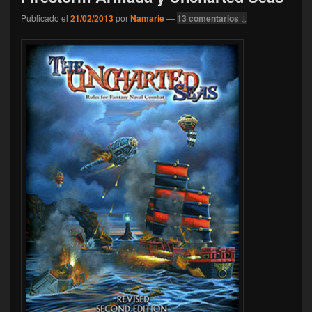
Publicado el
21/02/2013
por
Namarie
—
13 comentarios ↓