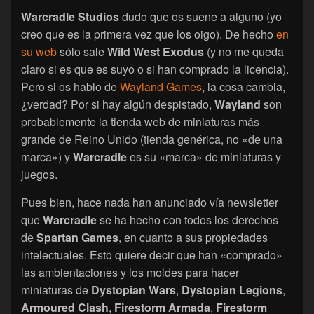
Warcradle Studios
dudo que os suene a alguno (yo
creo que es la primera vez que los oigo). De hecho
en
su web
sólo sale
Wild West Exodus
(y no me queda
claro si es que es suyo o si han comprado la licencia).
Pero si os hablo de
Wayland Games
, la cosa cambia,
¿verdad? Por si hay algún despistado,
Wayland
son
probablemente la tienda web de miniaturas más
grande de Reino Unido (tienda genérica, no «de una
marca») y
Warcradle
es su «marca» de miniaturas y
juegos.
Pues bien, hace nada han anunciado vía newsletter
que
Warcradle
se ha hecho con todos los derechos
de
Spartan Games
, en cuanto a sus propiedades
intelectuales. Esto quiere decir que han «comprado»
las ambientaciones y los moldes para hacer
miniaturas de
Dystopian Wars
,
Dystopian Legions
,
Armoured Clash
,
Firestorm Armada
,
Firestorm