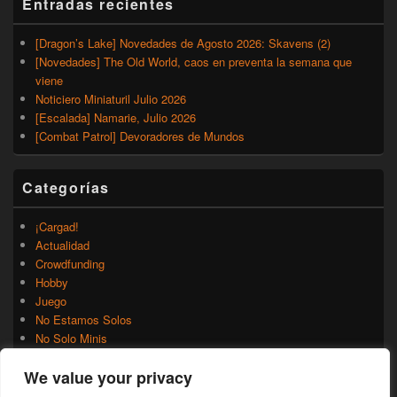
Entradas recientes
[Dragon’s Lake] Novedades de Agosto 2026: Skavens (2)
[Novedades] The Old World, caos en preventa la semana que
viene
Noticiero Miniaturil Julio 2026
[Escalada] Namarie, Julio 2026
[Combat Patrol] Devoradores de Mundos
Categorías
¡Cargad!
Actualidad
Crowdfunding
Hobby
Juego
No Estamos Solos
No Solo Minis
Novedades
We value your privacy
Rumores
Trasfondo