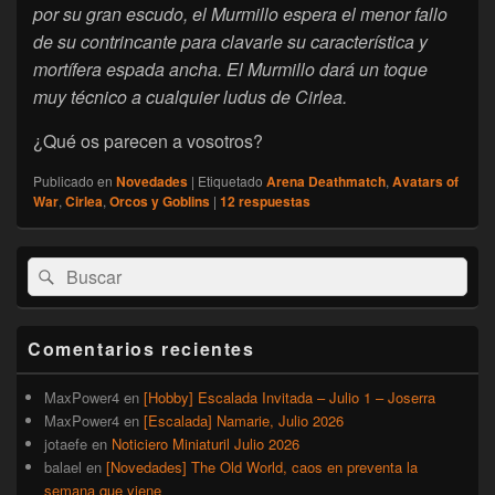
por su gran escudo, el Murmillo espera el menor fallo
de su contrincante para clavarle su característica y
mortífera espada ancha. El Murmillo dará un toque
muy técnico a cualquier ludus de Cirlea.
¿Qué os parecen a vosotros?
Publicado en
Novedades
|
Etiquetado
Arena Deathmatch
,
Avatars of
War
,
Cirlea
,
Orcos y Goblins
|
12
respuestas
El
Buscar
Buscar
área
por:
de
widget
barra
Comentarios recientes
lateral
primaria
MaxPower4
en
[Hobby] Escalada Invitada – Julio 1 – Joserra
MaxPower4
en
[Escalada] Namarie, Julio 2026
jotaefe
en
Noticiero Miniaturil Julio 2026
balael
en
[Novedades] The Old World, caos en preventa la
semana que viene