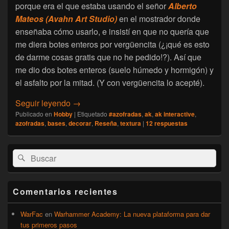
porque era el que estaba usando el señor
Alberto
Mateos (Avahn Art Studio)
en el mostrador donde
enseñaba cómo usarlo, e insistí en que no quería que
me diera botes enteros por vergüencita (¿¡qué es esto
de darme cosas gratis que no he pedido!?). Así que
me dio dos botes enteros (suelo húmedo y hormigón) y
el asfalto por la mitad. (Y con vergüencita lo acepté).
[Afición] Texturas AK para bases – Compra
Seguir leyendo
→
Publicado en
Hobby
|
Etiquetado
#azofradas
,
ak
,
ak interactive
,
azofradas
,
bases
,
decorar
,
Reseña
,
textura
|
12
respuestas
El
Buscar
Buscar
área
por:
de
widget
barra
Comentarios recientes
lateral
primaria
WarFac
en
Warhammer Academy: La nueva plataforma para dar
tus primeros pasos