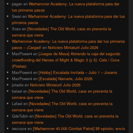
pagan
en
Warhammer Academy: La nueva plataforma para dar
tus primeros pasos
Swan
en
Warhammer Academy: La nueva plataforma para dar tus
primeros pasos
Xoso
en
[Novedades] The Old World, caos en preventa la
semana que viene
Warhammer Academy: La nueva plataforma para dar tus primeros
pasos – ¡Cargad!
en
Noticiero Miniaturil Julio 2026
MaxPower4
en
[Juegos de Mesa] Abriendo la caja del segundo
crowdfunding del Heroes of Might & Magic 3 (y 5): Cala / Cove
(Piratas)
MaxPower4
en
[Hobby] Escalada Invitada – Julio 1 – Joserra
MaxPower4
en
[Escalada] Namarie, Julio 2026
jotaefe
en
Noticiero Miniaturil Julio 2026
balael
en
[Novedades] The Old World, caos en preventa la
semana que viene
Lafael
en
[Novedades] The Old World, caos en preventa la
semana que viene
QdeTobin
en
[Novedades] The Old World, caos en preventa la
semana que viene
iescruce
en
[Warhammer 40.000 Combat Patrol] Mi opinión, envío