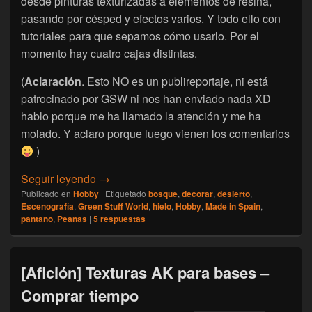
desde pinturas texturizadas a elementos de resina,
pasando por césped y efectos varios. Y todo ello con
tutoriales para que sepamos cómo usarlo. Por el
momento hay cuatro cajas distintas.
(
Aclaración
. Esto NO es un publireportaje, ni está
patrocinado por GSW ni nos han enviado nada XD
hablo porque me ha llamado la atención y me ha
molado. Y aclaro porque luego vienen los comentarios
)
[Escenografía] Kits de peanas de Green Stu
Seguir leyendo
→
Publicado en
Hobby
|
Etiquetado
bosque
,
decorar
,
desierto
,
Escenografía
,
Green Stuff World
,
hielo
,
Hobby
,
Made in Spain
,
pantano
,
Peanas
|
5
respuestas
[Afición] Texturas AK para bases –
Comprar tiempo