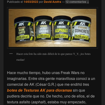
Publicado el
14/03/2022
por
David Azofra
—
12 comentarios ↓
Hacer esta foto ha sido más difícil de lo que parece Y_Y, ¡los botes
ruedan!
Hace mucho tiempo, hubo unas Freak Wars no
imaginarias. Entre otra gente maravillosa conocí a un
comercial de AK (César G.R.) que me endiñó tres
botes de Texturas AK para dioramas
sin que
pudiera decirle que no. De hecho, uno de ellos, el de
textura asfalto (
asphalt
), estaba muy empezado,