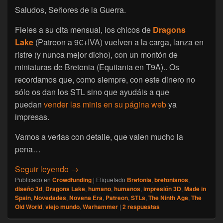
Saludos, Señores de la Guerra.
Fieles a su cita mensual, los chicos de
Dragons
Lake
(Patreon a 9€+IVA) vuelven a la carga, lanza en
ristre (y nunca mejor dicho), con un montón de
miniaturas de Bretonia (Equitania en T9A).. Os
recordamos que, como siempre, con este dinero no
sólo os dan los STL sino que ayudáis a que
puedan
vender las minis en su página web
ya
impresas.
Vamos a verlas con detalle, que valen mucho la
pena…
[Dragon’s Lake] Novedades de Abril ’26
Seguir leyendo
→
Publicado en
Crowdfunding
|
Etiquetado
Bretonia
,
bretonianos
,
diseño 3d
,
Dragons Lake
,
humano
,
humanos
,
impresión 3D
,
Made in
Spain
,
Novedades
,
Novena Era
,
Patreon
,
STLs
,
The Ninth Age
,
The
Old World
,
viejo mundo
,
Warhammer
|
2
respuestas