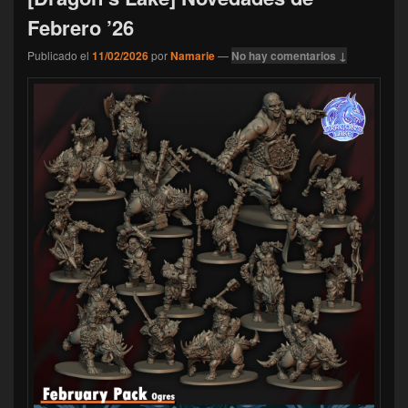
Febrero ’26
Publicado el
11/02/2026
por
Namarie
—
No hay comentarios ↓