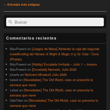
Navegación
←
Entradas más antiguas
de
entradas
El
Buscar
Buscar
área
por:
de
widget
barra
Comentarios recientes
lateral
primaria
MaxPower4
en
[Juegos de Mesa] Abriendo la caja del segundo
crowdfunding del Heroes of Might & Magic 3 (y 5): Cala / Cove
(Piratas)
MaxPower4
en
[Hobby] Escalada Invitada – Julio 1 – Joserra
MaxPower4
en
[Escalada] Namarie, Julio 2026
jotaefe
en
Noticiero Miniaturil Julio 2026
balael
en
[Novedades] The Old World, caos en preventa la
semana que viene
Lafael
en
[Novedades] The Old World, caos en preventa la
semana que viene
QdeTobin
en
[Novedades] The Old World, caos en preventa la
semana que viene