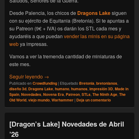
Saludos, Señores de la Guerra.
Desde Palencia, los chicos de
Dragons Lake
siguen
con su ejército de Equitania (Bretonia). Si te apuntas a
su Patreon (9€ + IVA) os darán los STL cada mes y
ayudaréis a que puedan
vender las minis en su página
web
ya impresas.
Vamos a ver la tremenda cantidad de miniaturas de
este mes.
[Dragon’s Lake] Novedades de Mayo 2026: 
Seguir leyendo
→
Publicado en
Crowdfunding
|
Etiquetado
Bretonia
,
bretonianos
,
diseño 3d
,
Dragons Lake
,
humano
,
humanos
,
impresión 3D
,
Made in
Spain
,
Novedades
,
Novena Era
,
Patreon
,
STLs
,
The Ninth Age
,
The
Old World
,
viejo mundo
,
Warhammer
|
Deja un comentario
[Dragon’s Lake] Novedades de Abril
’26