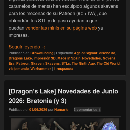
caramelos de menta) han esculpido algunos skavens
para los mecenas de su Patreon (9€ + IVA), que
obtendrán los STL y de paso ayudan a que
puedan
vender las minis en su página web
ya
impresas.
[Dragon’s Lake] Novedades de Julio 2026:
Seguir leyendo
→
Publicado en
Crowdfunding
|
Etiquetado
Age of Sigmar
,
diseño 3d
,
Dragons Lake
,
impresión 3D
,
Made in Spain
,
Novedades
,
Novena
Era
,
Patreon
,
Skaven
,
Skavens
,
STLs
,
The Ninth Age
,
The Old World
,
viejo mundo
,
Warhammer
|
1
respuesta
[Dragon’s Lake] Novedades de Junio
2026: Bretonia (y 3)
Publicado el
01/06/2026
por
Namarie
—
3 comentarios ↓