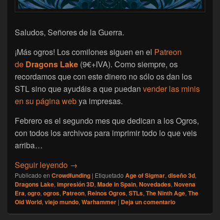
Saludos, Señores de la Guerra.
¡Más ogros! Los comilones siguen en el
Patreon
de
Dragons Lake
(9€+IVA). Como siempre, os
recordamos que con este dinero no sólo os dan los
STL sino que ayudáis a que puedan
vender las minis
en su página web
ya impresas.
Febrero es el segundo mes que dedican a los Ogros,
con todos los archivos para imprimir todo lo que veis
arriba…
[Dragon’s Lake] Novedades de Febrero ’26
Seguir leyendo
→
Publicado en
Crowdfunding
|
Etiquetado
Age of Sigmar
,
diseño 3d
,
Dragons Lake
,
impresión 3D
,
Made in Spain
,
Novedades
,
Novena
Era
,
ogro
,
ogros
,
Patreon
,
Reinos Ogros
,
STLs
,
The Ninth Age
,
The
Old World
,
viejo mundo
,
Warhammer
|
Deja un comentario