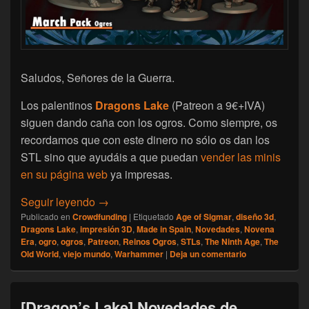
Saludos, Señores de la Guerra.
Los palentinos
Dragons Lake
(Patreon a 9€+IVA)
siguen dando caña con los ogros. Como siempre, os
recordamos que con este dinero no sólo os dan los
STL sino que ayudáis a que puedan
vender las minis
en su página web
ya impresas.
[Dragon’s Lake] Novedades de Marzo ’26
Seguir leyendo
→
Publicado en
Crowdfunding
|
Etiquetado
Age of Sigmar
,
diseño 3d
,
Dragons Lake
,
impresión 3D
,
Made in Spain
,
Novedades
,
Novena
Era
,
ogro
,
ogros
,
Patreon
,
Reinos Ogros
,
STLs
,
The Ninth Age
,
The
Old World
,
viejo mundo
,
Warhammer
|
Deja un comentario
[Dragon’s Lake] Novedades de