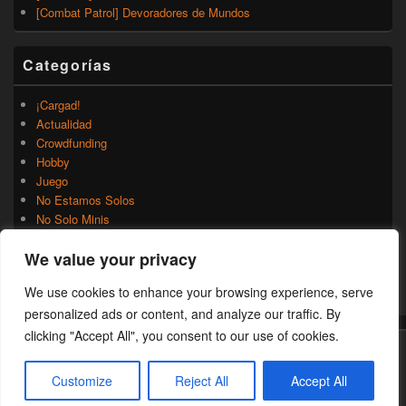
[Combat Patrol] Devoradores de Mundos
Categorías
¡Cargad!
Actualidad
Crowdfunding
Hobby
Juego
No Estamos Solos
No Solo Minis
Novedades
We value your privacy
Rumores
Trasfondo
We use cookies to enhance your browsing experience, serve
Uncategorized
personalized ads or content, and analyze our traffic. By
clicking "Accept All", you consent to our use of cookies.
Copyright © 2026
¡Cargad!
. Todos los Derechos Reservados.
Customize
Reject All
Accept All
Theme: Catch Box by
Catch Themes