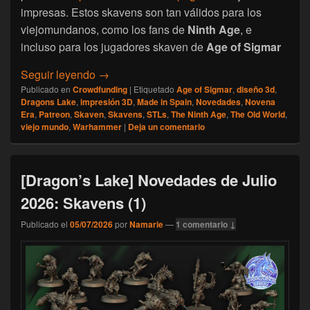
impresas. Estos skavens son tan válidos para los
viejomundanos, como los fans de
Ninth Age
, e
incluso para los jugadores skaven de
Age of Sigmar
[Dragon’s Lake] Novedades de Agosto 202
Seguir leyendo
→
Publicado en
Crowdfunding
|
Etiquetado
Age of Sigmar
,
diseño 3d
,
Dragons Lake
,
impresión 3D
,
Made in Spain
,
Novedades
,
Novena
Era
,
Patreon
,
Skaven
,
Skavens
,
STLs
,
The Ninth Age
,
The Old World
,
viejo mundo
,
Warhammer
|
Deja un comentario
[Dragon’s Lake] Novedades de Julio
2026: Skavens (1)
Publicado el
05/07/2026
por
Namarie
—
1 comentario ↓