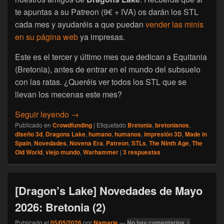
te apuntas a su Patreon (9€ + IVA) os darán los STL
cada mes y ayudaréis a que puedan
vender las minis
en su página web
ya impresas.
Este es el tercer y último mes que dedican a Equitania
(Bretonia), antes de entrar en el mundo del subsuelo
con las ratas. ¿Queréis ver todos los STL que se
llevan los mecenas este mes?
[Dragon’s Lake] Novedades de Junio 2026: 
Seguir leyendo
→
Publicado en
Crowdfunding
|
Etiquetado
Bretonia
,
bretonianos
,
diseño 3d
,
Dragons Lake
,
humano
,
humanos
,
impresión 3D
,
Made in
Spain
,
Novedades
,
Novena Era
,
Patreon
,
STLs
,
The Ninth Age
,
The
Old World
,
viejo mundo
,
Warhammer
|
3
respuestas
[Dragon’s Lake] Novedades de Mayo
2026: Bretonia (2)
Publicado el
05/05/2026
por
Namarie
—
No hay comentarios ↓