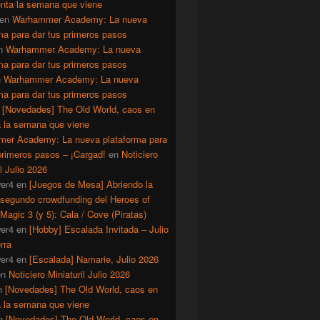
enta la semana que viene
en
Warhammer Academy: La nueva
ma para dar tus primeros pasos
n
Warhammer Academy: La nueva
ma para dar tus primeros pasos
n
Warhammer Academy: La nueva
ma para dar tus primeros pasos
n
[Novedades] The Old World, caos en
a la semana que viene
er Academy: La nueva plataforma para
primeros pasos – ¡Cargad!
en
Noticiero
il Julio 2026
er4
en
[Juegos de Mesa] Abriendo la
 segundo crowdfunding del Heroes of
Magic 3 (y 5): Cala / Cove (Piratas)
er4
en
[Hobby] Escalada Invitada – Julio
rra
er4
en
[Escalada] Namarie, Julio 2026
en
Noticiero Miniaturil Julio 2026
n
[Novedades] The Old World, caos en
a la semana que viene
n
[Novedades] The Old World, caos en