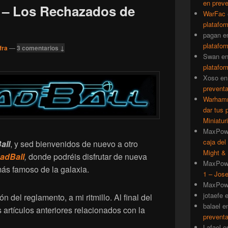
en prev
a – Los Rechazados de
WarFac
platafor
pagan
e
platafor
fra
—
3 comentarios ↓
Swan
e
platafor
Xoso
e
prevent
Warhamm
dar tus 
Miniatur
MaxPow
caja del
all
, y sed bienvenidos de nuevo a otro
Might & 
adBall
,
donde podréis disfrutar de nueva
MaxPow
más famoso de la galaxia.
1 – Jose
MaxPow
jotaefe
 del reglamento, a mi ritmillo. Al final del
balael
e
os artículos anteriores relacionados con la
prevent
Lafael
e