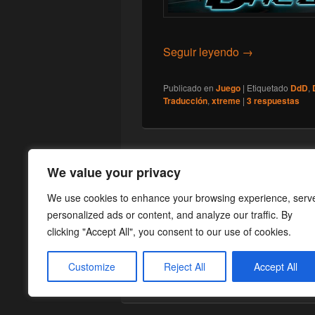
[Juego] Domin
Seguir leyendo
→
Publicado en
Juego
|
Etiquetado
DdD
,
Traducción
,
xtreme
|
3
respuestas
We value your privacy
We use cookies to enhance your browsing experience, serv
personalized ads or content, and analyze our traffic. By
clicking "Accept All", you consent to our use of cookies.
Customize
Reject All
Accept All
Copyright © 2026
¡Cargad!
. Todos los Dere