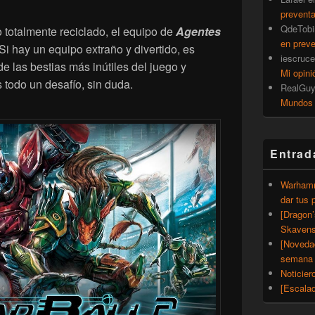
prevent
QdeTobi
 totalmente reciclado, el equipo de
Agentes
en prev
 Si hay un equipo extraño y divertido, es
iescruce
 las bestias más inútiles del juego y
Mi opini
 todo un desafío, sin duda.
RealGu
Mundos
Entrad
Warhamm
dar tus 
[Dragon
Skavens
[Noveda
semana 
Noticier
[Escalad