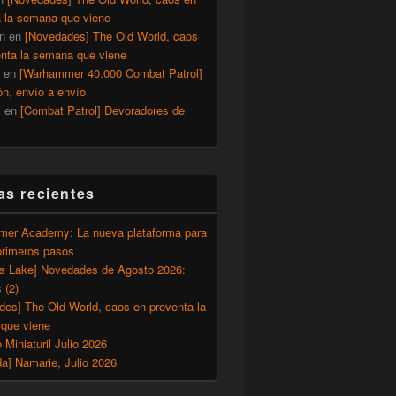
a la semana que viene
n
en
[Novedades] The Old World, caos
enta la semana que viene
en
[Warhammer 40.000 Combat Patrol]
ón, envío a envío
y
en
[Combat Patrol] Devoradores de
as recientes
er Academy: La nueva plataforma para
primeros pasos
’s Lake] Novedades de Agosto 2026:
 (2)
des] The Old World, caos en preventa la
que viene
o Miniaturil Julio 2026
a] Namarie, Julio 2026