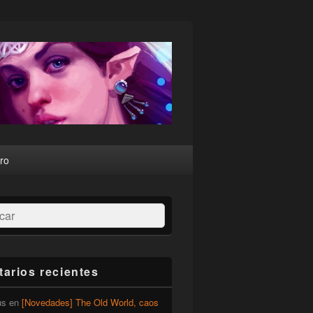
ro
ar
arios recientes
us
en
[Novedades] The Old World, caos