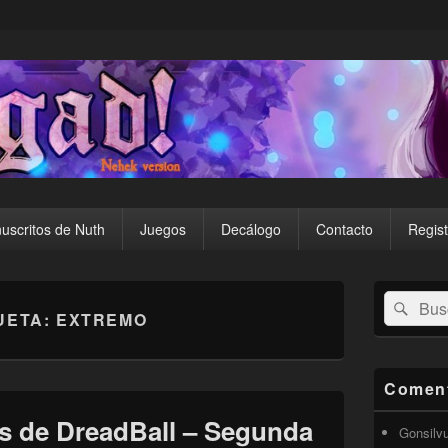
uscritos de Nuth
Juegos
Decálogo
Contacto
Regist
El
Buscar
Busc
área
UETA:
EXTREMO
por:
de
widget
barra
lateral
Coment
primaria
s de DreadBall – Segunda
Gonsilv