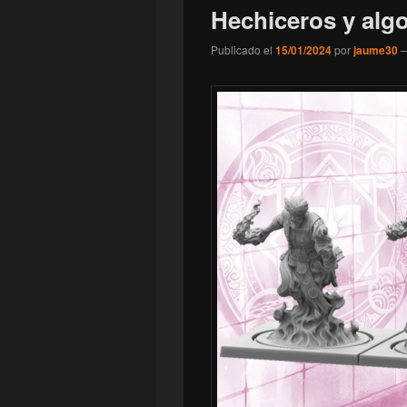
Hechiceros y alg
Publicado el
15/01/2024
por
jaume30