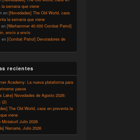
a la semana que viene
n
en
[Novedades] The Old World, caos
enta la semana que viene
en
[Warhammer 40.000 Combat Patrol]
ón, envío a envío
y
en
[Combat Patrol] Devoradores de
as recientes
er Academy: La nueva plataforma para
primeros pasos
’s Lake] Novedades de Agosto 2026:
 (2)
des] The Old World, caos en preventa la
que viene
o Miniaturil Julio 2026
a] Namarie, Julio 2026