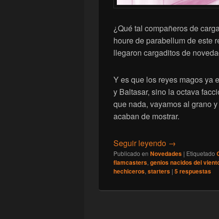
¿Qué tal compañeros de carga
houre de parabellum de este re
llegaron cargaditos de noveda
Y es que los reyes magos ya e
y Baltasar, sino la octava fac
que nada, vayamos al grano y
acaban de mostrar.
[Conquest] Ha
Seguir leyendo
→
Publicado en
Novedades
|
Etiquetado
flamcasters
,
genios nacidos del vient
hechiceros
,
starters
|
5
respuestas