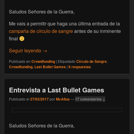
Saludos Señores de la Guerra,
Me vais a permitir que haga una última entrada de la
campaña de círculo de sangre
antes de su inminente
final
[Crowdfunding] Últimas 48 horas de círcul
Seguir leyendo
→
Publicado en
Crowdfunding
|
Etiquetado
Círculo de Sangre
,
Crowdfunding
,
Last Bullet Games
|
8
respuestas
Entrevista a Last Bullet Games
Publicado el
27/02/2017
por
McAllus
—
17 comentarios ↓
Saludos Señores de la Guerra,