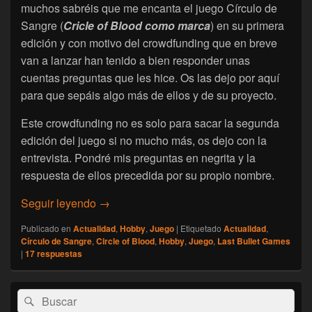
muchos sabréis que me encanta el juego Círculo de
Sangre (
Cricle of Blood como marca
) en su primera
edición y con motivo del crowdfunding que en breve
van a lanzar han tenido a bien responder unas
cuentas preguntas que les hice. Os las dejo por aquí
para que sepáis algo más de ellos y de su proyecto.
Este crowdfunding no es solo para sacar la segunda
edición del juego si no mucho más, os dejo con la
entrevista. Pondré mis preguntas en negrita y la
respuesta de ellos precedida por su propio nombre.
Entrevista a Last Bullet Games
Seguir leyendo
→
Publicado en
Actualidad
,
Hobby
,
Juego
|
Etiquetado
Actualidad
,
Círculo de Sangre
,
Circle of Blood
,
Hobby
,
Juego
,
Last Bullet Games
|
17
respuestas
El
Buscar
Buscar
área
por: