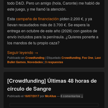
todo D&D. Pero un amigo (hola, Caronte) me habló de
este juego, y me llamó la atención.
Esta
campaña de financiación
piden 2.200 €, y ya
llevan recaudados más de 3.700 €. Se espera la
entrega en octubre de este año (2026) con gastos de
envío incluidos para la península. ¿Quieres ponerte a
los mandos de tu propio caza?
[Financiación] Fox One: Air Combat Warg
Seguir leyendo
→
Publicado en
Crowdfunding
|
Etiquetado
Crowdfunding
,
Fox One
,
Last
Bullet Games
,
Novedades
|
3
respuestas
[Crowdfunding] Últimas 48 horas de
círculo de Sangre
Publicado el
18/07/2017
por
McAllus
—
8 comentarios ↓