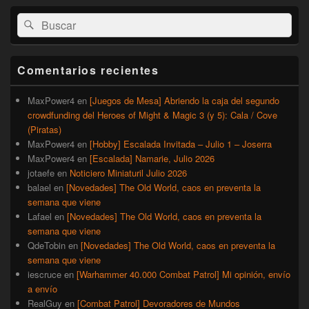
El
Buscar
Buscar
área
por:
de
widget
barra
Comentarios recientes
lateral
primaria
MaxPower4
en
[Juegos de Mesa] Abriendo la caja del segundo
crowdfunding del Heroes of Might & Magic 3 (y 5): Cala / Cove
(Piratas)
MaxPower4
en
[Hobby] Escalada Invitada – Julio 1 – Joserra
MaxPower4
en
[Escalada] Namarie, Julio 2026
jotaefe
en
Noticiero Miniaturil Julio 2026
balael
en
[Novedades] The Old World, caos en preventa la
semana que viene
Lafael
en
[Novedades] The Old World, caos en preventa la
semana que viene
QdeTobin
en
[Novedades] The Old World, caos en preventa la
semana que viene
iescruce
en
[Warhammer 40.000 Combat Patrol] Mi opinión, envío
a envío
RealGuy
en
[Combat Patrol] Devoradores de Mundos