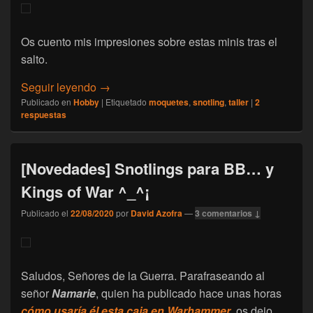
Os cuento mis impresiones sobre estas minis tras el
salto.
[Taller] Carrillo no-tan-explosivo con equi
Seguir leyendo
→
Publicado en
Hobby
|
Etiquetado
moquetes
,
snotling
,
taller
|
2
respuestas
[Novedades] Snotlings para BB… y
Kings of War ^_^¡
Publicado el
22/08/2020
por
David Azofra
—
3 comentarios ↓
Saludos, Señores de la Guerra. Parafraseando al
señor
Namarie
, quien ha publicado hace unas horas
cómo usaría él esta caja en Warhammer
, os dejo