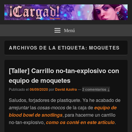
¡Cargad!
Menú
ARCHIVOS DE LA ETIQUETA:
MOQUETES
[Taller] Carrillo no-tan-explosivo con
equipo de moquetes
Publicado el
06/09/2020
por
David Azofra
—
2 comentarios ↓
Saludos, forjadores de plastiquete. Ya he acabado de
arrejuntar
las
cosas-mocos
de la caja de
equipo de
blood bowl de snotlings
, para hacerme un carrillo
no-tan-explosivo,
como os conté en este artículo
.