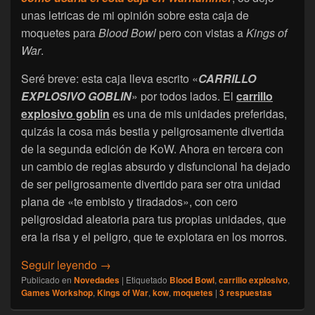
unas letricas de mi opinión sobre esta caja de
moquetes para
Blood Bowl
pero con vistas a
Kings of
War
.
Seré breve: esta caja lleva escrito «
CARRILLO
EXPLOSIVO GOBLIN
» por todos lados. El
carrillo
explosivo goblin
es una de mis unidades preferidas,
quizás la cosa más bestia y peligrosamente divertida
de la segunda edición de KoW. Ahora en tercera con
un cambio de reglas absurdo y disfuncional ha dejado
de ser peligrosamente divertido para ser otra unidad
plana de «te embisto y tiradados», con cero
peligrosidad aleatoria para tus propias unidades, que
era la risa y el peligro, que te explotara en los morros.
[Novedades] Snotlings para BB… y Kings o
Seguir leyendo
→
Publicado en
Novedades
|
Etiquetado
Blood Bowl
,
carrillo explosivo
,
Games Workshop
,
Kings of War
,
kow
,
moquetes
|
3
respuestas