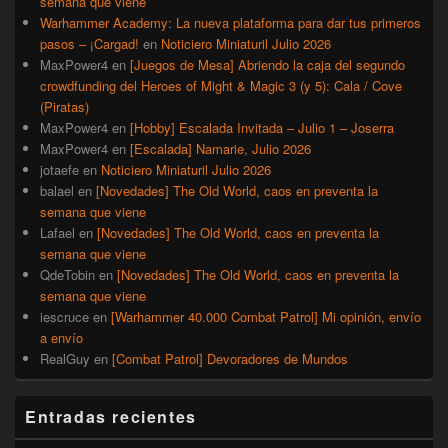
semana que viene
Warhammer Academy: La nueva plataforma para dar tus primeros
pasos – ¡Cargad!
en
Noticiero Miniaturil Julio 2026
MaxPower4
en
[Juegos de Mesa] Abriendo la caja del segundo
crowdfunding del Heroes of Might & Magic 3 (y 5): Cala / Cove
(Piratas)
MaxPower4
en
[Hobby] Escalada Invitada – Julio 1 – Joserra
MaxPower4
en
[Escalada] Namarie, Julio 2026
jotaefe
en
Noticiero Miniaturil Julio 2026
balael
en
[Novedades] The Old World, caos en preventa la
semana que viene
Lafael
en
[Novedades] The Old World, caos en preventa la
semana que viene
QdeTobin
en
[Novedades] The Old World, caos en preventa la
semana que viene
iescruce
en
[Warhammer 40.000 Combat Patrol] Mi opinión, envío
a envío
RealGuy
en
[Combat Patrol] Devoradores de Mundos
Entradas recientes