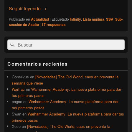
[Infinity] Lista mínima: SSA (La Falange de
Seguir leyendo
→
Publicado en
Actualidad
|
Etiquetado
Infinity
,
Lista mínima
,
SSA
,
Sub-
sección de Asalto
|
17
respuestas
El
Buscar
Buscar
área
por:
de
widget
barra
Comentarios recientes
lateral
primaria
Gonsilvus
en
[Novedades] The Old World, caos en preventa la
semana que viene
WarFac
en
Warhammer Academy: La nueva plataforma para dar
tus primeros pasos
pagan
en
Warhammer Academy: La nueva plataforma para dar
tus primeros pasos
Swan
en
Warhammer Academy: La nueva plataforma para dar tus
primeros pasos
Xoso
en
[Novedades] The Old World, caos en preventa la