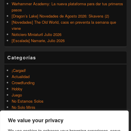
Warhammer Academy: La nueva plataforma para dar tus primeros
pasos
[Dragon’s Lake] Novedades de Agosto 2026: Skavens (2)
[Novedades] The Old World, caos en preventa la semana que
viene
Noticiero Miniaturil Julio 2026
[Escalada] Namarie, Julio 2026
Categorías
¡Cargad!
Actualidad
Crowdfunding
Hobby
Juego
No Estamos Solos
No Solo Minis
Novedades
We value your privacy
Rumores
Trasfondo
We use cookies to enhance your browsing experience, serve