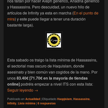
nos faltan por hacer Aleph genérico, Ariadna genérico
y Hassassins. Pero descuidad, un nuevo hilo de
artículos de Infinity ya esta en marcha (
En el punto de
mira
) y este puede llegar a tener una duración
bastante larga).
Esta sabado os traigo la lista mínima de Hassassins,
el sectorial mas oscuro de Haquislam, donde
asesinato y bien común van cogidos de la mano. Por
unos
83.40€ [71.70€ en la mayoria de tiendas
online]
podréis empezar a nivel ITS con esta lista:
[Infinity] Lista mínima: Hassassins Bahram
Seguir leyendo
→
Publicado en
Actualidad
|
Etiquetado
Haqqislam
,
Hassassins
,
Infinity
,
Lista mínima
|
6
respuestas