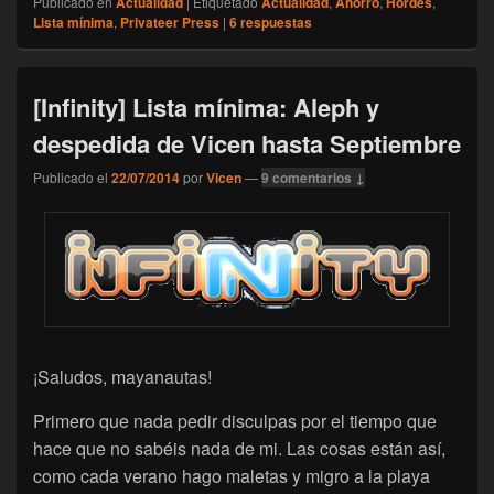
Publicado en
Actualidad
|
Etiquetado
Actualidad
,
Ahorro
,
Hordes
,
Lista mínima
,
Privateer Press
|
6
respuestas
[Infinity] Lista mínima: Aleph y
despedida de Vicen hasta Septiembre
Publicado el
22/07/2014
por
Vicen
—
9 comentarios ↓
¡Saludos, mayanautas!
Primero que nada pedir disculpas por el tiempo que
hace que no sabéis nada de mi. Las cosas están así,
como cada verano hago maletas y migro a la playa