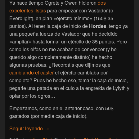
Ya hace tiempo Ogrete y Owen hicieron
dos
excelentes listas
para empezar con Vastador (o
Everblight), en plan «ejército mínimo» (150$ 35
puntos). Al tener la caja de inicio de
Hordes
, tengo ya
una pequeña fuerza de Vastador que he decidido
«ampliar» hasta formar un ejército de 35 puntos. Pero
como los elfos no me acaban de convencer (y he
querido algo completamente distinto) he hecho
algunas pruebas. ¿Recordáis que dijimos que
cambiando el caster
el ejército cambiaba por
completo? Pues he hecho eso, tomar la caja de inicio,
pegarle una patada en el culo a la engreída de Lylyth y
optar por los ogros…
Empezamos, como en el anterior caso, con 50$
gastados (por media caja de inicio).
[Actualidad] Hordes: Ejército «mínimo» de 
Seguir leyendo
→