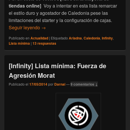
tiendas online]
Voy a intentar en esta lista remarcar
el estilo duro y agostador de Caledonia pese las
limitaciones del starter y la configuración de cajas.
[Infinity] Lista mínima: Caledonia
Seguir leyendo
→
Publicado en
Actualidad
|
Etiquetado
Ariadna
,
Caledonia
,
Infinity
,
Lista mínima
|
13
respuestas
[Infinity] Lista mínima: Fuerza de
Agresión Morat
Publicado el
17/05/2014
por
Darnai
—
9 comentarios ↓