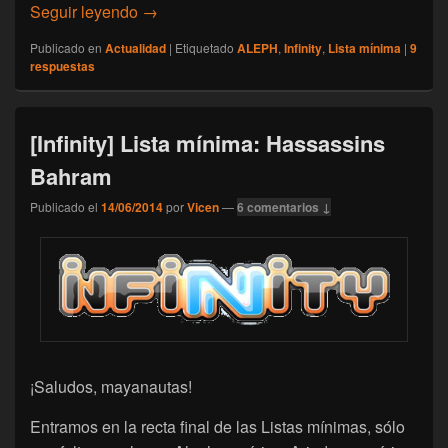
[Infinity] Lista mínima: Aleph y despedida 
Seguir leyendo
→
Publicado en
Actualidad
|
Etiquetado
ALEPH
,
Infinity
,
Lista mínima
|
9
respuestas
[Infinity] Lista mínima: Hassassins
Bahram
Publicado el
14/06/2014
por
Vicen
—
6 comentarios ↓
¡Saludos, mayanautas!
Entramos en la recta final de las Listas mínimas, sólo