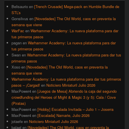
primaria
Belisaurio
en
[Trench Crusade] Mega-pack en Humble Bundle de
STL’s
Gonsilvus
en
[Novedades] The Old World, caos en preventa la
semana que viene
WarFac
en
Warhammer Academy: La nueva plataforma para dar
tus primeros pasos
pagan
en
Warhammer Academy: La nueva plataforma para dar
tus primeros pasos
Swan
en
Warhammer Academy: La nueva plataforma para dar tus
primeros pasos
Xoso
en
[Novedades] The Old World, caos en preventa la
semana que viene
Warhammer Academy: La nueva plataforma para dar tus primeros
pasos – ¡Cargad!
en
Noticiero Miniaturil Julio 2026
MaxPower4
en
[Juegos de Mesa] Abriendo la caja del segundo
crowdfunding del Heroes of Might & Magic 3 (y 5): Cala / Cove
(Piratas)
MaxPower4
en
[Hobby] Escalada Invitada – Julio 1 – Joserra
MaxPower4
en
[Escalada] Namarie, Julio 2026
jotaefe
en
Noticiero Miniaturil Julio 2026
balael
en
[Novedades] The Old World, caos en preventa la