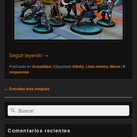
[Infinity] Lista mínima: Fuerza de Agresión 
Seguir leyendo
→
Publicado en
Actualidad
|
Etiquetado
Infinity
,
Lista mínima
,
Morat
|
9
respuestas
Navegación
←
Entradas más antiguas
de
entradas
El
Buscar
Buscar
área
por:
de
widget
barra
Comentarios recientes
lateral