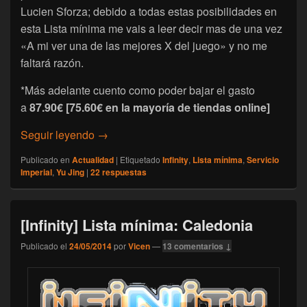
Lucien Sforza; debido a todas estas posibilidades en
esta Lista mínima me vais a leer decir mas de una vez
«A mi ver una de las mejores X del juego» y no me
faltará razón.
*Más adelante cuento como poder bajar el gasto
a
87.90€ [75.60€ en la mayoría de tiendas online]
[Infinity] Lista mínima: Servicio Imperial
Seguir leyendo
→
Publicado en
Actualidad
|
Etiquetado
Infinity
,
Lista mínima
,
Servicio
Imperial
,
Yu Jing
|
22
respuestas
[Infinity] Lista mínima: Caledonia
Publicado el
24/05/2014
por
Vicen
—
13 comentarios ↓