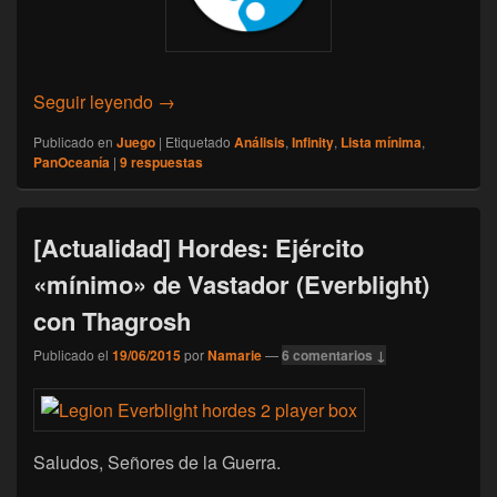
[Infinity N3] Análisis MULTI: Panoceania
Seguir leyendo
→
Publicado en
Juego
|
Etiquetado
Análisis
,
Infinity
,
Lista mínima
,
PanOceanía
|
9
respuestas
[Actualidad] Hordes: Ejército
«mínimo» de Vastador (Everblight)
con Thagrosh
Publicado el
19/06/2015
por
Namarie
—
6 comentarios ↓
Saludos, Señores de la Guerra.