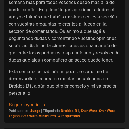
semana más para todos vosotros desde más allá del
borde exterior. En primer lugar, agradecer a todos el
apoyo e interés que habéis mostrado en esta sección
con vuestras preguntas referentes al juego en la
sección de comentarios. Os animo a que sigáis
peguntando dudas y comentando vuestras opiniones
sobre las distintas facciones, pues es una manera de
que entre todos podamos ir aprendiendo y resolviendo
dudas que algún compañero galáctico puede tener.
Esta semana os hablaré un poco de cómo me he
desenvuelto a la hora de montar las unidades de
Droides B1, algún que otro briconsejo y mi valoración
personal ;).
[Star Wars Legión] Una gran miniatura con
Seguir leyendo
→
Publicado en
Juego
|
Etiquetado
Droides B1
,
Star Wars
,
Star Wars
Legion
,
Star Wars Miniatures
|
4
respuestas