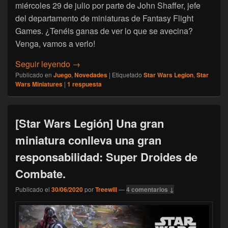
miércoles 29 de julio por parte de John Shaffer, jefe
del departamento de miniaturas de Fantasy Flight
Games. ¿Tenéis ganas de ver lo que se avecina?
Venga, vamos a verlo!
[Star Wars Legión] Novedades para los ejér
Seguir leyendo
→
Publicado en
Juego
,
Novedades
|
Etiquetado
Star Wars Legion
,
Star
Wars Miniatures
|
1
respuesta
[Star Wars Legión] Una gran
miniatura conlleva una gran
responsabilidad: Super Droides de
Combate.
Publicado el
30/06/2020
por
Treewill
—
4 comentarios ↓