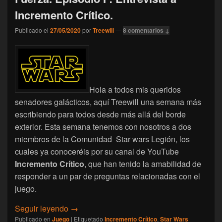
Incremento Crítico.
Publicado el
27/05/2020
por
Treewill
—
8 comentarios ↓
Hola a todos mis queridos
senadores galácticos, aquí Treewill una semana más
escribiendo para todos desde más allá del borde
exterior. Esta semana tenemos con nosotros a dos
miembros de la Comunidad Star wars Legión, los
cuales ya conoceréis por su canal de YouTube
Incremento Crítico
, que han tenido la amabilidad de
responder a un par de preguntas relacionadas con el
juego.
[Star Wars Legión] Maestros en la Fuerza. Ep
Seguir leyendo
→
Publicado en
Juego
|
Etiquetado
Incremento Crítico
,
Star Wars