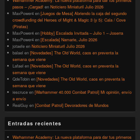
Warhammer Academy: La nueva plataforma para dar tus primeros
pasos – ¡Cargad!
en
Noticiero Miniaturil Julio 2026
MaxPower4
en
[Juegos de Mesa] Abriendo la caja del segundo
crowdfunding del Heroes of Might & Magic 3 (y 5): Cala / Cove
(Piratas)
MaxPower4
en
[Hobby] Escalada Invitada – Julio 1 – Joserra
MaxPower4
en
[Escalada] Namarie, Julio 2026
jotaefe
en
Noticiero Miniaturil Julio 2026
balael
en
[Novedades] The Old World, caos en preventa la
semana que viene
Lafael
en
[Novedades] The Old World, caos en preventa la
semana que viene
QdeTobin
en
[Novedades] The Old World, caos en preventa la
semana que viene
iescruce
en
[Warhammer 40.000 Combat Patrol] Mi opinión, envío
a envío
RealGuy
en
[Combat Patrol] Devoradores de Mundos
Entradas recientes
Warhammer Academy: La nueva plataforma para dar tus primeros