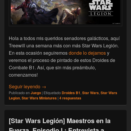
Hola a todos mis queridos senadores galácticos, aquí
Treewill una semana más con más Star Wars Legión.
En esta ocasión seguiremos
donde lo dejamos
y
veremos el proceso de pintado de estos Droides de
Combate B1. Así, que sin más preámbulo,
comenzamos!
[Star Wars Legión] Una gran miniatura con
Seguir leyendo
→
Publicado en
Juego
|
Etiquetado
Droides B1
,
Star Wars
,
Star Wars
Legion
,
Star Wars Miniatures
|
4
respuestas
[Star Wars Legión] Maestros en la
Fuerza. Episodio I : Entrevista a