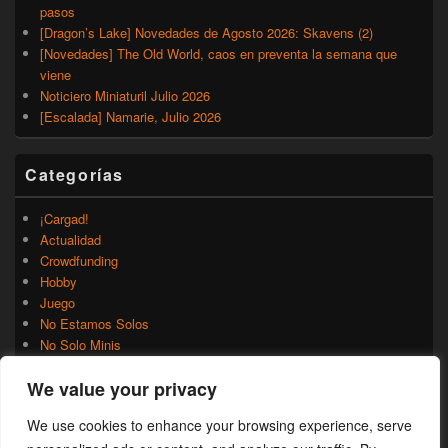
pasos
[Dragon’s Lake] Novedades de Agosto 2026: Skavens (2)
[Novedades] The Old World, caos en preventa la semana que
viene
Noticiero Miniaturil Julio 2026
[Escalada] Namarie, Julio 2026
Categorías
¡Cargad!
Actualidad
Crowdfunding
Hobby
Juego
No Estamos Solos
No Solo Minis
Novedades
We value your privacy
Rumores
Trasfondo
We use cookies to enhance your browsing experience, serve
Uncategorized