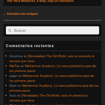
Star Wars Miniatures
,
X-wing
|
Deja un comentario
Navegación
←
Entradas más antiguas
de
entradas
El
Buscar
Buscar
área
por:
de
widget
barra
Comentarios recientes
lateral
primaria
Gonsilvus
en
[Novedades] The Old World, caos en preventa la
semana que viene
WarFac
en
Warhammer Academy: La nueva plataforma para dar
tus primeros pasos
pagan
en
Warhammer Academy: La nueva plataforma para dar
tus primeros pasos
Swan
en
Warhammer Academy: La nueva plataforma para dar tus
primeros pasos
Xoso
en
[Novedades] The Old World, caos en preventa la
semana que viene