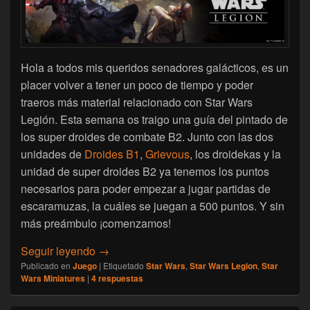
Hola a todos mis queridos senadores galácticos, es un
placer volver a tener un poco de tiempo y poder
traeros más material relacionado con Star Wars
Legión. Esta semana os traigo una guía del pintado de
los super droides de combate B2. Junto con las dos
unidades de
Droides B1
,
Grievous
, los droidekas y la
unidad de super droides B2 ya tenemos los puntos
necesarios para poder empezar a jugar partidas de
escaramuzas, la cuáles se juegan a 500 puntos. Y sin
más preámbulo ¡comenzamos!
[Star Wars Legión] Una gran miniatura con
Seguir leyendo
→
Publicado en
Juego
|
Etiquetado
Star Wars
,
Star Wars Legion
,
Star
Wars Miniatures
|
4
respuestas