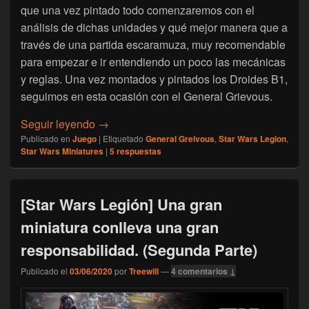
que una vez pintado todo comenzaremos con el
análisis de dichas unidades y qué mejor manera que a
través de una partida escaramuza, muy recomendable
para empezar e ir entendiendo un poco las mecánicas
y reglas. Una vez montados y pintados los Droides B1,
seguimos en esta ocasión con el General Grievous.
[Star Wars Legión] Una gran miniatura con
Seguir leyendo
→
Publicado en
Juego
|
Etiquetado
General Greivous
,
Star Wars Legion
,
Star Wars Miniatures
|
5
respuestas
[Star Wars Legión] Una gran
miniatura conlleva una gran
responsabilidad. (Segunda Parte)
Publicado el
03/06/2020
por
Treewill
—
4 comentarios ↓