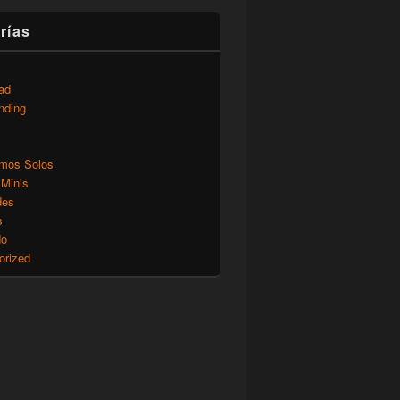
rías
ad
nding
mos Solos
 Minis
des
s
do
orized