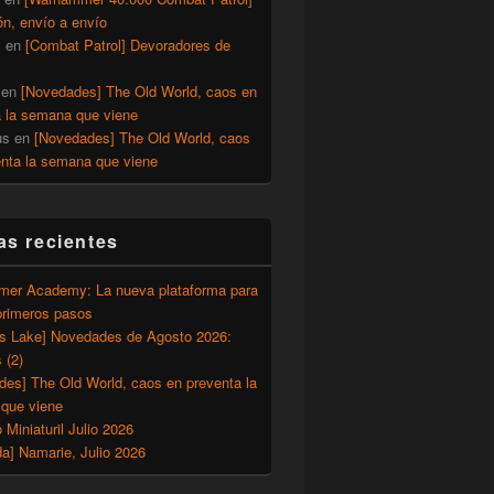
ón, envío a envío
y
en
[Combat Patrol] Devoradores de
en
[Novedades] The Old World, caos en
a la semana que viene
us
en
[Novedades] The Old World, caos
enta la semana que viene
as recientes
er Academy: La nueva plataforma para
primeros pasos
’s Lake] Novedades de Agosto 2026:
 (2)
des] The Old World, caos en preventa la
que viene
o Miniaturil Julio 2026
a] Namarie, Julio 2026