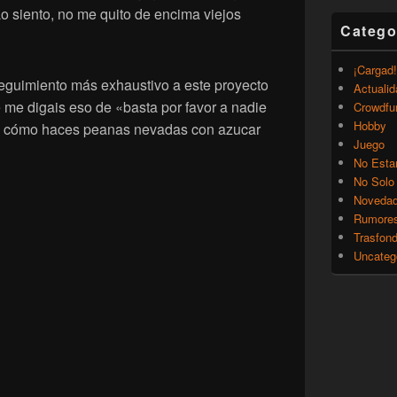
siento, no me quito de encima viejos
Catego
¡Cargad!
 seguimiento más exhaustivo a este proyecto
Actualid
 me digais eso de «basta por favor a nadie
Crowdfu
Hobby
 ni cómo haces peanas nevadas con azucar
Juego
No Esta
No Solo
Noveda
Rumore
Trasfon
Uncateg