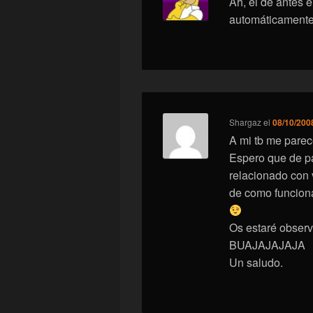
Ah, el de antes 
automáticamente 
Shargaz
el
08/10/2008
A mi tb me parec
Espero que de pa
relacionado con 
de como funcion
Os estaré obs
BUAJAJAJAJA
Un saludo.