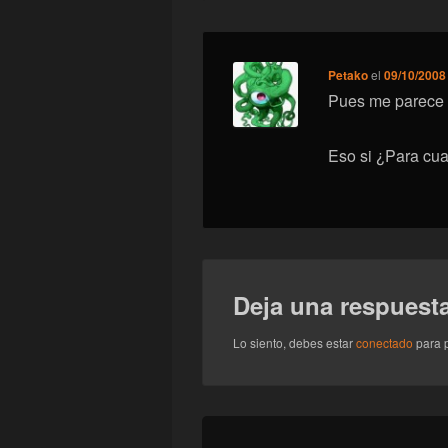
Petako
el
09/10/2008 
Pues me parece 
Eso si ¿Para cua
Deja una respuest
Lo siento, debes estar
conectado
para p
Navegación