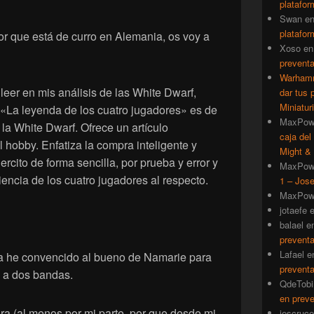
platafor
Swan
e
platafor
r que está de curro en Alemania, os voy a
Xoso
e
prevent
Warhamm
er en mis análisis de las White Dwarf,
dar tus 
Miniatur
e «La leyenda de los cuatro jugadores» es de
MaxPow
 la White Dwarf. Ofrece un artículo
caja del
l hobby. Enfatiza la compra inteligente y
Might & 
rcito de forma sencilla, por prueba y error y
MaxPow
riencia de los cuatro jugadores al respecto.
1 – Jose
MaxPow
jotaefe
balael
e
prevent
Lafael
e
ra he convencido al bueno de Namarie para
prevent
 a dos bandas.
QdeTobi
en prev
ra (al menos por mi parte, por que desde mi
iescruce