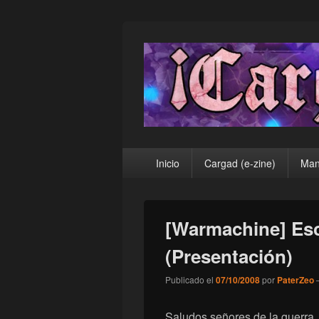
¡Cargad!
Menú
Inicio
Cargad (e-zine)
Man
principal
[Warmachine] Es
(Presentación)
Publicado el
07/10/2008
por
PaterZeo
Saludos señores de la guerra.