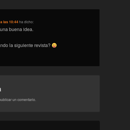
a las 10:44
ha dicho:
una buena idea.
ndo la siguiente revista?
a
ublicar un comentario.