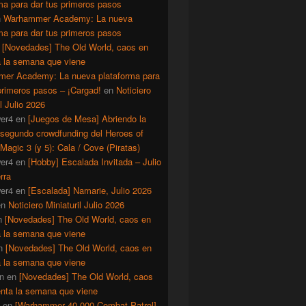
ma para dar tus primeros pasos
n
Warhammer Academy: La nueva
ma para dar tus primeros pasos
n
[Novedades] The Old World, caos en
a la semana que viene
er Academy: La nueva plataforma para
primeros pasos – ¡Cargad!
en
Noticiero
il Julio 2026
er4
en
[Juegos de Mesa] Abriendo la
 segundo crowdfunding del Heroes of
Magic 3 (y 5): Cala / Cove (Piratas)
er4
en
[Hobby] Escalada Invitada – Julio
rra
er4
en
[Escalada] Namarie, Julio 2026
en
Noticiero Miniaturil Julio 2026
n
[Novedades] The Old World, caos en
a la semana que viene
n
[Novedades] The Old World, caos en
a la semana que viene
n
en
[Novedades] The Old World, caos
enta la semana que viene
en
[Warhammer 40.000 Combat Patrol]