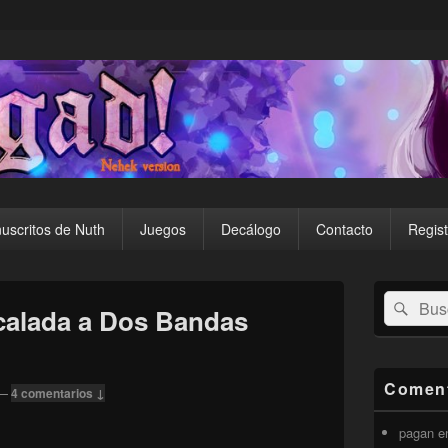
uscritos de Nuth
Juegos
Decálogo
Contacto
Regist
El
Buscar
Busc
área
calada a Dos Bandas
por:
de
widget
barra
lateral
Coment
—
4 comentarios ↓
primaria
pagan
e