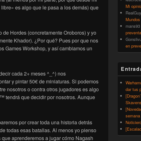
Mi opini
 libre» es algo que le pasa a los demás) que
RealGu
Mundos
mans93
o de Hordes (concretamente Oroboros) y yo
prevent
Gonsilv
mente Khador). ¿Por qué? Pues por que nos
en prev
gos Games Workshop, y así cambiamos un
Entrad
decir cada 2+ meses ^_^) nos
tar y pintar 50€ de miniaturas. Si podemos
Warhamm
re nosotros o contra otros jugadores es algo
dar tus 
[Dragon
™ tendrá que decidir por nosotros. Aunque
Skavens
[Noveda
semana 
remos por crear toda una historia detrás
Noticier
[Escalad
 de todas esas batallas. Al menos yo pienso
 es que aprenderemos a jugar cómo Nagash