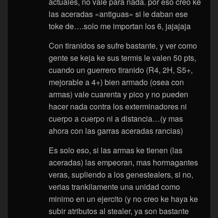
actuales, no vale para nada. por eso creo ke
las aceradas «antiguas» si le daban ese
toke de….solo me importan los 6, jajajaja
Con tiranidos se sufre bastante, y ver como
gente se keja ke sus termis le valen 50 pts,
cuando un guerrero tiranido (R4, 2H, S5+,
mejorable a 4+) bien armado (osea con
armas) vale cuarenta y pico y no pueden
hacer nada contra los exterminadores ni
cuerpo a cuerpo ni a distancia…(y mas
ahora con las garras aceradas rancias)
Es solo eso, si las armas ke tienen (las
aceradas) las empeoran, mas hormagantes
veras, supliendo a los genestealers, si no,
verias trankilamente una unidad como
minimo en un ejercito (y no creo ke haya ke
subir atributos al stealer, ya son bastante