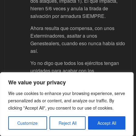
dos ataques, impacta 1). El que impacta,
hieren 5/6 veces y anula la tirada de
salvación por armadura SIEMPRE.
Ahora resulta que compensa, con unos
Exterminadores, asaltar a unos
Genestealers, cuando eso nunca había sido
así.
Yo no digo que todos los ejércitos tengan
unidades para acabar con los
Exterminadores (que las tienen, por ejemplo
We value your privacy
los GI tienen a los veteranos con rifles de
plasma/fusión), sino que los Genestealers
We use cookies to enhance your browsing experience, serve
sean lo que tienen que ser: máquinas de
personalized ads or content, and analyze our traffic. By
clicking "Accept All", you consent to our use of cookies.
picar carne capaces de acabar con
cualquier cosa, como han sido siempre.
Customize
Reject All
Accept All