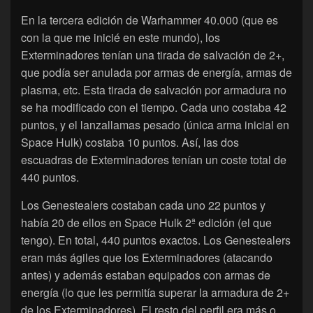
En la tercera edición de Warhammer 40.000 (que es
con la que me inicié en este mundo), los
Exterminadores tenían una tirada de salvación de 2+,
que podía ser anulada por armas de energía, armas de
plasma, etc. Esta tirada de salvación por armadura no
se ha modificado con el tiempo. Cada uno costaba 42
puntos, y el lanzallamas pesado (única arma inicial en
Space Hulk) costaba 10 puntos. Así, las dos
escuadras de Exterminadores tenían un coste total de
440 puntos.
Los Genestealers costaban cada uno 22 puntos y
había 20 de ellos en Space Hulk 2ª edición (el que
tengo). En total, 440 puntos exactos. Los Genestealers
eran más ágiles que los Exterminadores (atacando
antes) y además estaban equipados con armas de
energía (lo que les permitía superar la armadura de 2+
de los Exterminadores). El resto del perfil era más o