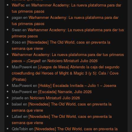
WarFac
en
Warhammer Academy: La nueva plataforma para dar
tus primeros pasos
pagan
en
Warhammer Academy: La nueva plataforma para dar
tus primeros pasos
Swan
en
Warhammer Academy: La nueva plataforma para dar tus
primeros pasos
Xoso
en
[Novedades] The Old World, caos en preventa la
semana que viene
Warhammer Academy: La nueva plataforma para dar tus primeros
pasos – ¡Cargad!
en
Noticiero Miniaturil Julio 2026
MaxPower4
en
[Juegos de Mesa] Abriendo la caja del segundo
crowdfunding del Heroes of Might & Magic 3 (y 5): Cala / Cove
(Piratas)
MaxPower4
en
[Hobby] Escalada Invitada – Julio 1 – Joserra
MaxPower4
en
[Escalada] Namarie, Julio 2026
jotaefe
en
Noticiero Miniaturil Julio 2026
balael
en
[Novedades] The Old World, caos en preventa la
semana que viene
Lafael
en
[Novedades] The Old World, caos en preventa la
semana que viene
QdeTobin
en
[Novedades] The Old World, caos en preventa la