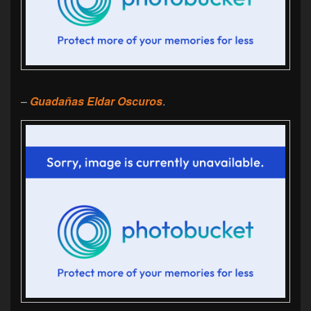
–
Guadañas Eldar Oscuros
.