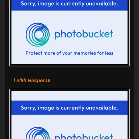
–
Lelith Hesperax
.