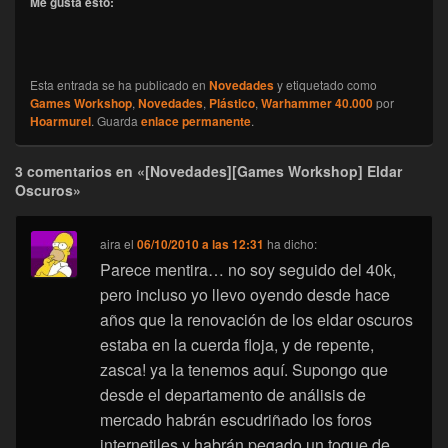
Me gusta esto:
Esta entrada se ha publicado en
Novedades
y etiquetado como
Games Workshop
,
Novedades
,
Plástico
,
Warhammer 40.000
por
Hoarmurel
. Guarda
enlace permanente
.
3 comentarios en «[Novedades][Games Workshop] Eldar
Oscuros»
aira
el
06/10/2010 a las 12:31
ha dicho:
Parece mentira… no soy seguido del 40k,
pero incluso yo llevo oyendo desde hace
años que la renovación de los eldar oscuros
estaba en la cuerda floja, y de repente,
zasca! ya la tenemos aquí. Supongo que
desde el departamento de análisis de
mercado habrán escudriñado los foros
internetiles y habrán pegado un toque de