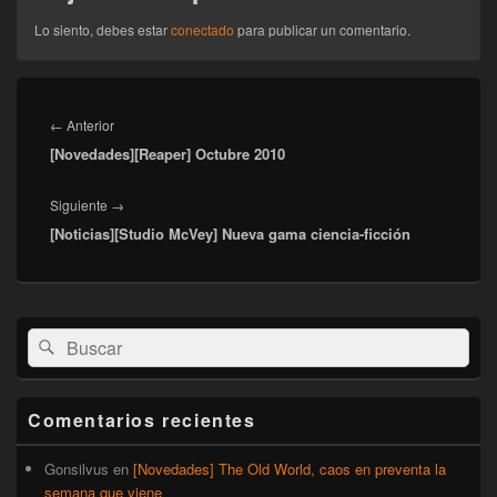
Lo siento, debes estar
conectado
para publicar un comentario.
Navegación
de
Entrada
←
Anterior
entradas
[Novedades][Reaper] Octubre 2010
anterior:
Entrada
Siguiente
→
[Noticias][Studio McVey] Nueva gama ciencia-ficción
siguiente:
El
Buscar
Buscar
área
por:
de
widget
barra
Comentarios recientes
lateral
primaria
Gonsilvus
en
[Novedades] The Old World, caos en preventa la
semana que viene