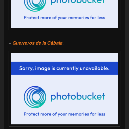
–
Guerreros de la Cábala
.