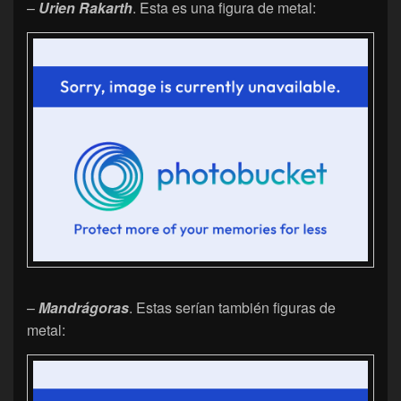
–
Urien Rakarth
. Esta es una figura de metal:
–
Mandrágoras
. Estas serían también figuras de
metal: