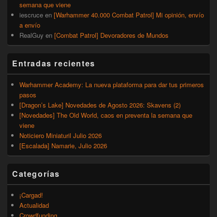
semana que viene
iescruce
en
[Warhammer 40.000 Combat Patrol] Mi opinión, envío
a envío
RealGuy
en
[Combat Patrol] Devoradores de Mundos
Entradas recientes
Warhammer Academy: La nueva plataforma para dar tus primeros
pasos
[Dragon’s Lake] Novedades de Agosto 2026: Skavens (2)
[Novedades] The Old World, caos en preventa la semana que
viene
Noticiero Miniaturil Julio 2026
[Escalada] Namarie, Julio 2026
Categorías
¡Cargad!
Actualidad
Crowdfunding