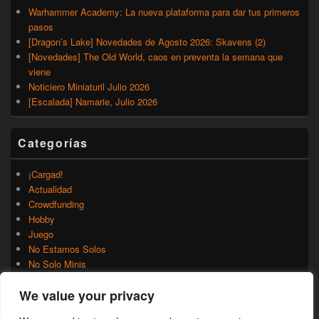
Warhammer Academy: La nueva plataforma para dar tus primeros
pasos
[Dragon’s Lake] Novedades de Agosto 2026: Skavens (2)
[Novedades] The Old World, caos en preventa la semana que
viene
Noticiero Miniaturil Julio 2026
[Escalada] Namarie, Julio 2026
Categorías
¡Cargad!
Actualidad
Crowdfunding
Hobby
Juego
No Estamos Solos
No Solo Minis
Novedades
We value your privacy
Rumores
Trasfondo