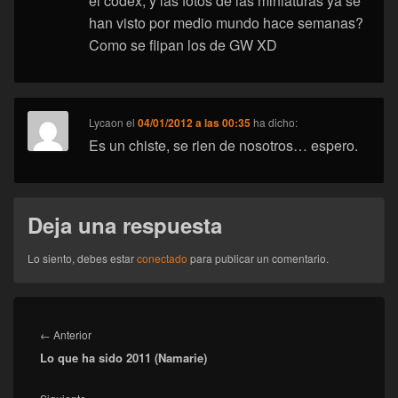
el codex, y las fotos de las miniaturas ya se
han visto por medio mundo hace semanas?
Como se flipan los de GW XD
Lycaon
el
04/01/2012 a las 00:35
ha dicho:
Es un chiste, se rien de nosotros… espero.
Deja una respuesta
Lo siento, debes estar
conectado
para publicar un comentario.
Navegación
de
Entrada
←
Anterior
entradas
Lo que ha sido 2011 (Namarie)
anterior:
Entrada