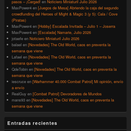
pasos – ¡Cargad!
en
Noticiero Miniaturil Julio 2026
MaxPower4
en
[Juegos de Mesa] Abriendo la caja del segundo
crowdfunding del Heroes of Might & Magic 3 (y 5): Cala / Cove
(Piratas)
MaxPower4
en
[Hobby] Escalada Invitada – Julio 1 – Joserra
MaxPower4
en
[Escalada] Namarie, Julio 2026
jotaefe
en
Noticiero Miniaturil Julio 2026
balael
en
[Novedades] The Old World, caos en preventa la
semana que viene
Lafael
en
[Novedades] The Old World, caos en preventa la
semana que viene
QdeTobin
en
[Novedades] The Old World, caos en preventa la
semana que viene
iescruce
en
[Warhammer 40.000 Combat Patrol] Mi opinión, envío
a envío
RealGuy
en
[Combat Patrol] Devoradores de Mundos
mans93
en
[Novedades] The Old World, caos en preventa la
semana que viene
Entradas recientes