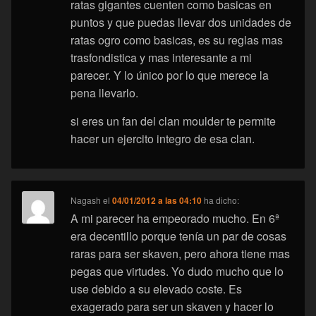
ratas gigantes cuenten como basicas en
puntos y que puedas llevar dos unidades de
ratas ogro como basicas, es su reglas mas
trasfondistica y mas interesante a mi
parecer. Y lo único por lo que merece la
pena llevarlo.
si eres un fan del clan moulder te permite
hacer un ejercito integro de esa clan.
Nagash
el
04/01/2012 a las 04:10
ha dicho:
A mi parecer ha empeorado mucho. En 6ª
era decentillo porque tenía un par de cosas
raras para ser skaven, pero ahora tiene mas
pegas que virtudes. Yo dudo mucho que lo
use debido a su elevado coste. Es
exagerado para ser un skaven y hacer lo