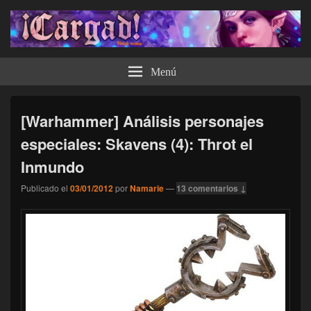
¡Cargad!
Menú
[Warhammer] Análisis personajes
especiales: Skavens (4): Throt el
Inmundo
Publicado el
03/01/2012
por
Namarie
—
13 comentarios ↓