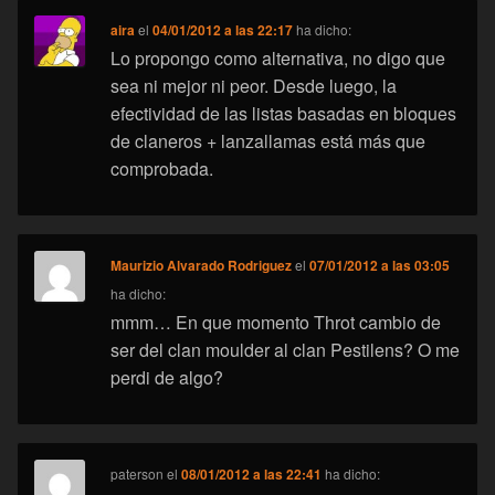
aira
el
04/01/2012 a las 22:17
ha dicho:
Lo propongo como alternativa, no digo que
sea ni mejor ni peor. Desde luego, la
efectividad de las listas basadas en bloques
de claneros + lanzallamas está más que
comprobada.
Maurizio Alvarado Rodriguez
el
07/01/2012 a las 03:05
ha dicho:
mmm… En que momento Throt cambio de
ser del clan moulder al clan Pestilens? O me
perdi de algo?
paterson
el
08/01/2012 a las 22:41
ha dicho: