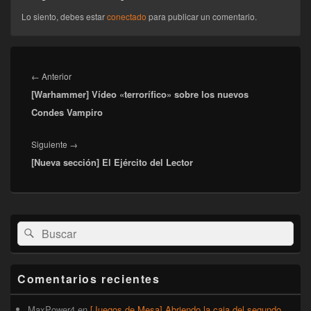
Lo siento, debes estar
conectado
para publicar un comentario.
Navegación
de
Entrada
←
Anterior
entradas
[Warhammer] Vídeo «terrorífico» sobre los nuevos
anterior:
Condes Vampiro
Entrada
Siguiente
→
[Nueva sección] El Ejército del Lector
siguiente:
El
Buscar
Buscar
área
por:
de
widget
barra
Comentarios recientes
lateral
primaria
MaxPower4
en
[Juegos de Mesa] Abriendo la caja del segundo