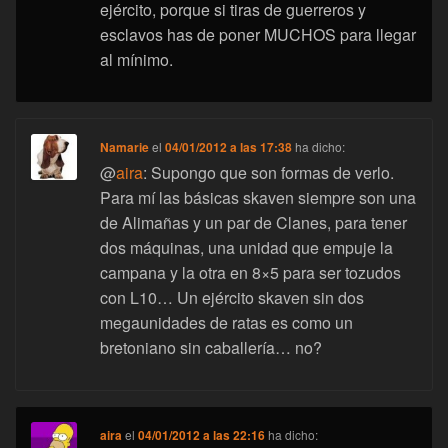
ejército, porque si tiras de guerreros y
esclavos has de poner MUCHOS para llegar
al mínimo.
Namarie
el
04/01/2012 a las 17:38
ha dicho:
@
aira
: Supongo que son formas de verlo.
Para mí las básicas skaven siempre son una
de Alimañas y un par de Clanes, para tener
dos máquinas, una unidad que empuje la
campana y la otra en 8×5 para ser tozudos
con L10… Un ejército skaven sin dos
megaunidades de ratas es como un
bretoniano sin caballería… no?
aira
el
04/01/2012 a las 22:16
ha dicho: