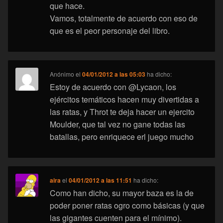
que hace.
Vamos, totalmente de acuerdo con eso de
que es el peor personaje del libro.
Anónimo
el
04/01/2012 a las 05:03
ha dicho:
Estoy de acuerdo con @Lycaon, los
ejércitos temáticos hacen muy divertidas a
las ratas, y Throt te deja hacer un ejercito
Moulder, que tal vez no gane todas las
batallas, pero enriquece erl juego mucho
aira
el
04/01/2012 a las 11:51
ha dicho:
Como han dicho, su mayor baza es la de
poder poner ratas ogro como básicas (y que
las gigantes cuenten para el mínimo).