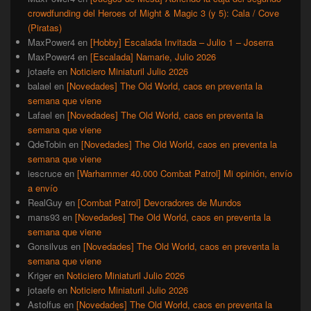
crowdfunding del Heroes of Might & Magic 3 (y 5): Cala / Cove
(Piratas)
MaxPower4
en
[Hobby] Escalada Invitada – Julio 1 – Joserra
MaxPower4
en
[Escalada] Namarie, Julio 2026
jotaefe
en
Noticiero Miniaturil Julio 2026
balael
en
[Novedades] The Old World, caos en preventa la
semana que viene
Lafael
en
[Novedades] The Old World, caos en preventa la
semana que viene
QdeTobin
en
[Novedades] The Old World, caos en preventa la
semana que viene
iescruce
en
[Warhammer 40.000 Combat Patrol] Mi opinión, envío
a envío
RealGuy
en
[Combat Patrol] Devoradores de Mundos
mans93
en
[Novedades] The Old World, caos en preventa la
semana que viene
Gonsilvus
en
[Novedades] The Old World, caos en preventa la
semana que viene
Kriger
en
Noticiero Miniaturil Julio 2026
jotaefe
en
Noticiero Miniaturil Julio 2026
Astolfus
en
[Novedades] The Old World, caos en preventa la