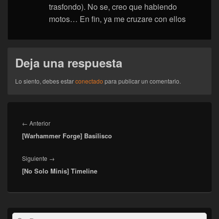
trasfondo). No se, creo que habiendo
motos… En fin, ya me cruzare con ellos
Deja una respuesta
Lo siento, debes estar
conectado
para publicar un comentario.
Navegación
de
Entrada
←
Anterior
entradas
[Warhammer Forge] Basilisco
anterior:
Entrada
Siguiente
→
[No Solo Minis] Timeline
siguiente:
El
Buscar