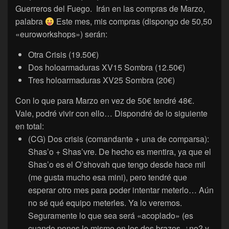
Guerreros del Fuego. Irán en las compras de Marzo,
palabra
Este mes, mis compras (dispongo de 50,50
«euroworkshops») serán:
Otra Crisis (19.50€)
Dos holoarmaduras XV15 Sombra (12.50€)
Tres holoarmaduras XV25 Sombra (20€)
Con lo que para Marzo en vez de 50€ tendré 48€.
Vale, podré vivir con ello… Dispondré de lo siguiente
en total:
(CG) Dos crisis (comandante + una de comparsa):
Shas’o + Shas’vre. De hecho es mentira, ya que el
Shas’o es el O’shovah que tengo desde hace mil
(me gusta mucho esa mini), pero tendré que
esperar otro mes para poder intentar meterlo… Aún
no sé qué equipo meterles. Ya lo veremos.
Seguramente lo que sea será «acoplado» (es
cuando pones lo mismo en los dos brazos, ¿no? y