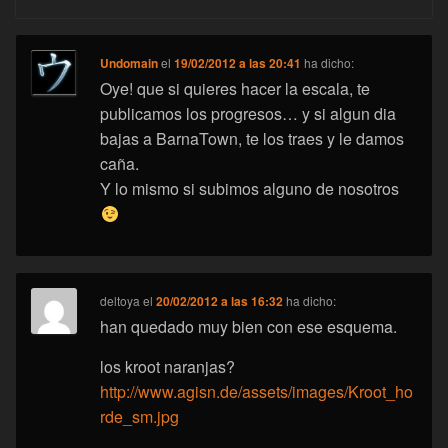
Undomain
el
19/02/2012 a las 20:41
ha dicho:
Oye! que si quieres hacer la escala, te
publicamos los progresos… y si algun dia
bajas a BarnaTown, te los traes y le damos
caña.
Y lo mismo si subimos alguno de nosotros
deltoya
el
20/02/2012 a las 16:32
ha dicho:
han quedado muy bien con ese esquema.
los kroot naranjas?
http://www.agisn.de/assets/images/Kroot_ho
rde_sm.jpg