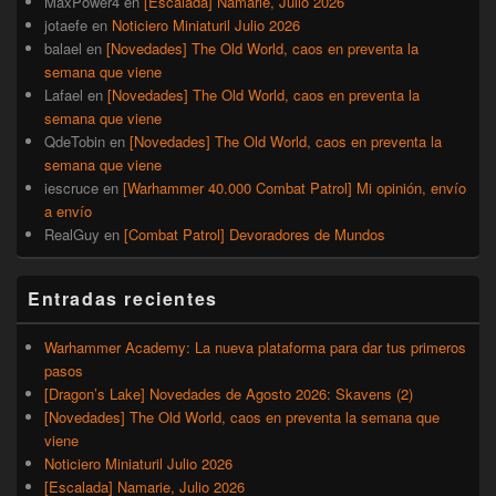
MaxPower4
en
[Escalada] Namarie, Julio 2026
jotaefe
en
Noticiero Miniaturil Julio 2026
balael
en
[Novedades] The Old World, caos en preventa la
semana que viene
Lafael
en
[Novedades] The Old World, caos en preventa la
semana que viene
QdeTobin
en
[Novedades] The Old World, caos en preventa la
semana que viene
iescruce
en
[Warhammer 40.000 Combat Patrol] Mi opinión, envío
a envío
RealGuy
en
[Combat Patrol] Devoradores de Mundos
Entradas recientes
Warhammer Academy: La nueva plataforma para dar tus primeros
pasos
[Dragon’s Lake] Novedades de Agosto 2026: Skavens (2)
[Novedades] The Old World, caos en preventa la semana que
viene
Noticiero Miniaturil Julio 2026
[Escalada] Namarie, Julio 2026