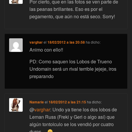
Por cierto, que en las fotos se ven parte de
las peanas brillantes. Eso es por el
pegamento, que aún no está seco. Sorry!
varghar
el
18/02/2012 a las 20:58
ha dicho:
Animo con ello!!
PD: Como saquen los Lobos de Trueno
Undomain será un rival terrible jejeje, iros
preparando
Namarie
el
18/02/2012 a las 21:15
ha dicho:
@
varghar
: Undo ya tiene los dos lobos de
Leman Russ (Freki y Geri o algo así) que
algún tontolculo se los vendió por cuatro
duros…