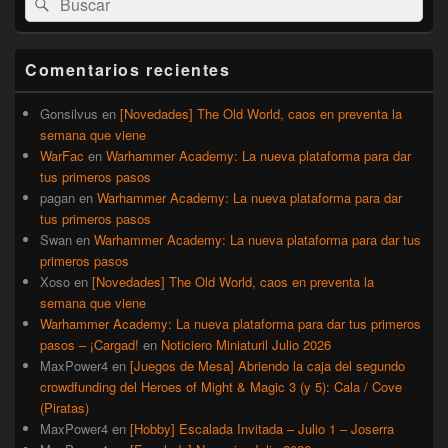
Buscar
área
por:
de
widget
barra
Comentarios recientes
lateral
primaria
Gonsilvus
en
[Novedades] The Old World, caos en preventa la
semana que viene
WarFac
en
Warhammer Academy: La nueva plataforma para dar
tus primeros pasos
pagan
en
Warhammer Academy: La nueva plataforma para dar
tus primeros pasos
Swan
en
Warhammer Academy: La nueva plataforma para dar tus
primeros pasos
Xoso
en
[Novedades] The Old World, caos en preventa la
semana que viene
Warhammer Academy: La nueva plataforma para dar tus primeros
pasos – ¡Cargad!
en
Noticiero Miniaturil Julio 2026
MaxPower4
en
[Juegos de Mesa] Abriendo la caja del segundo
crowdfunding del Heroes of Might & Magic 3 (y 5): Cala / Cove
(Piratas)
MaxPower4
en
[Hobby] Escalada Invitada – Julio 1 – Joserra