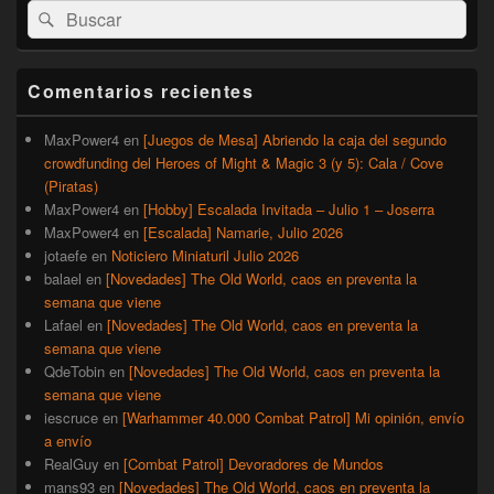
Buscar
Buscar
área
por:
de
widget
barra
Comentarios recientes
lateral
primaria
MaxPower4
en
[Juegos de Mesa] Abriendo la caja del segundo
crowdfunding del Heroes of Might & Magic 3 (y 5): Cala / Cove
(Piratas)
MaxPower4
en
[Hobby] Escalada Invitada – Julio 1 – Joserra
MaxPower4
en
[Escalada] Namarie, Julio 2026
jotaefe
en
Noticiero Miniaturil Julio 2026
balael
en
[Novedades] The Old World, caos en preventa la
semana que viene
Lafael
en
[Novedades] The Old World, caos en preventa la
semana que viene
QdeTobin
en
[Novedades] The Old World, caos en preventa la
semana que viene
iescruce
en
[Warhammer 40.000 Combat Patrol] Mi opinión, envío
a envío
RealGuy
en
[Combat Patrol] Devoradores de Mundos
mans93
en
[Novedades] The Old World, caos en preventa la