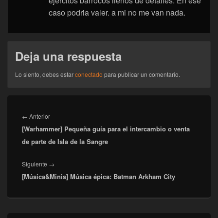
ejercitos barrocos llenos de detalles. En ese
caso podria valer. a mi no me van nada.
Deja una respuesta
Lo siento, debes estar
conectado
para publicar un comentario.
Navegación
de
Entrada
←
Anterior
entradas
[Warhammer] Pequeña guía para el intercambio o venta
anterior:
de parte de Isla de la Sangre
Entrada
Siguiente
→
[Música&Minis] Música épica: Batman Arkham City
siguiente:
El