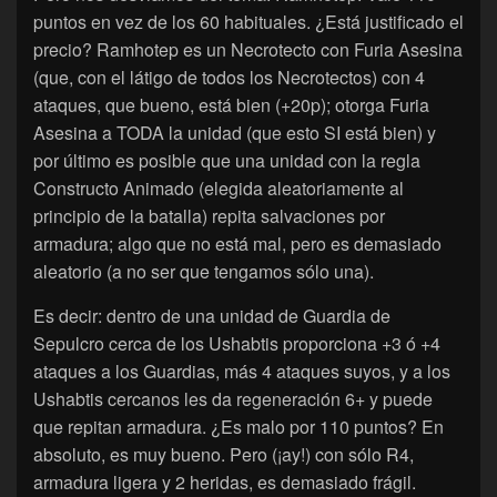
puntos en vez de los 60 habituales. ¿Está justificado el
precio? Ramhotep es un Necrotecto con Furia Asesina
(que, con el látigo de todos los Necrotectos) con 4
ataques, que bueno, está bien (+20p); otorga Furia
Asesina a TODA la unidad (que esto SI está bien) y
por último es posible que una unidad con la regla
Constructo Animado (elegida aleatoriamente al
principio de la batalla) repita salvaciones por
armadura; algo que no está mal, pero es demasiado
aleatorio (a no ser que tengamos sólo una).
Es decir: dentro de una unidad de Guardia de
Sepulcro cerca de los Ushabtis proporciona +3 ó +4
ataques a los Guardias, más 4 ataques suyos, y a los
Ushabtis cercanos les da regeneración 6+ y puede
que repitan armadura. ¿Es malo por 110 puntos? En
absoluto, es muy bueno. Pero (¡ay!) con sólo R4,
armadura ligera y 2 heridas, es demasiado frágil.