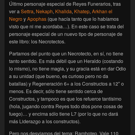
Último personaje especial de Reyes Funerarios, tras
ver a
Settra
,
Nekaph
,
Khalida
,
Khatep
,
Arkhan el
Negro
y
Apophas
(que hacía tanto que lo habíamos
visto que ni me acordaba…). En este caso se trata del
personaje especial de un nuevo tipo de personaje de
este libro: los Necrotectos.
Partamos del punto que un Necrotecto, en sí, no tiene
tanto sentido. Es más débil que un Heraldo (costando
lo mismo), no tiene magia, y su gracia está en dar Odio
a su unidad (que bueno, es curioso pero no da
batallas) y Regeneración 6+ a los Constructos a 12″ o
menos. Es decir, sólo tiene sentido cerca de
Constructos, y tampoco es que los refuerce tantísimo
(hola, jugando contra Reyes todo dios pone cosas de
fuego)… y encima sólo tiene L7 (por lo que no dará
más Liderazgo a los constructos).
Pero nos desviamos del tema: Ramhotep. Vale 110