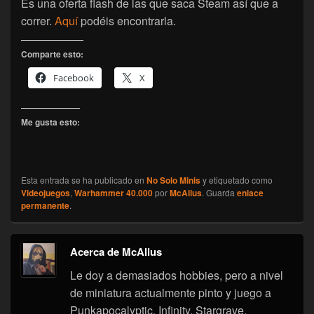
Es una oferta flash de las que saca Steam así que a
correr.
Aquí
podéis encontrarla.
Comparte esto:
Facebook
X
Me gusta esto:
Esta entrada se ha publicado en
No Solo Minis
y etiquetado como
Videojuegos
,
Warhammer 40.000
por
McAllus
. Guarda
enlace
permanente
.
Acerca de McAllus
Le doy a demasiados hobbies, pero a nivel
de miniatura actualmente pinto y juego a
Punkapocalyptic, Infinity, Stargrave,