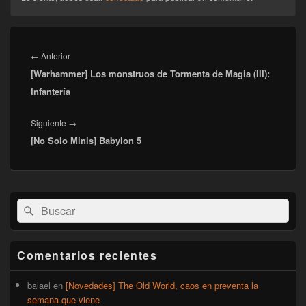
Navegación
de
Entrada
←
Anterior
entradas
[Warhammer] Los monstruos de Tormenta de Magia (III):
anterior:
Infantería
Entrada
Siguiente
→
[No Solo Minis] Babylon 5
siguiente:
El
Buscar
Buscar
área
por:
de
widget
barra
Comentarios recientes
lateral
primaria
balael
en
[Novedades] The Old World, caos en preventa la
semana que viene