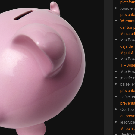
platafor
Xoso
e
prevent
Warhamm
dar tus 
Miniatur
MaxPow
caja del
Might & 
MaxPow
1 – Jose
MaxPow
jotaefe
balael
e
prevent
Lafael
e
prevent
QdeTobi
en prev
iescruce
Mi opini
RealGu