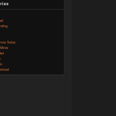
rías
ad
nding
mos Solos
 Minis
des
s
do
orized