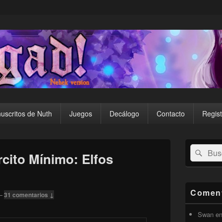
uscritos de Nuth
Juegos
Decálogo
Contacto
Regist
El
Buscar
Busc
área
cito Mínimo: Elfos
por:
de
widget
barra
lateral
Coment
—
31 comentarios ↓
primaria
Swan
e