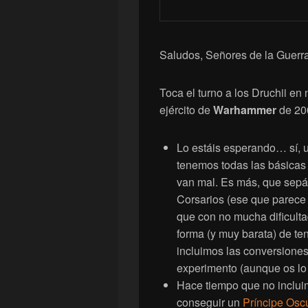
Saludos, Señores de la Guerra
Toca el turno a los Druchii en
ejército de
Warhammer
de 20
Lo estáis esperando… sí,
tenemos todas las básicas
van mal. Es más, que sepá
Corsarios (ese que parece
que con no mucha dificulta
forma (y muy barata) de te
incluimos las conversiones
experimento (aunque os lo 
Hace tiempo que no inclui
conseguir un
Príncipe Osc