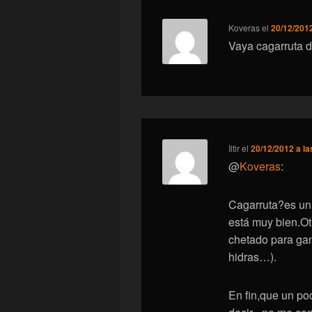
Koveras
el
20/12/2012
Vaya cagarruta d
Iltir
el
20/12/2012 a la
@
Koveras
:
Cagarruta?es un
está muy bien.Ot
chetado para gan
hidras…).
En fin,que un p