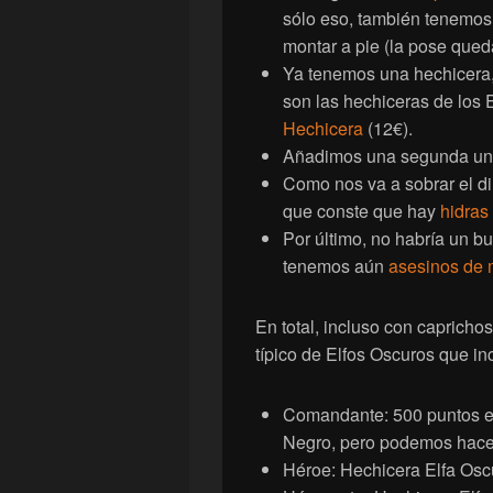
sólo eso, también tenemos
montar a pie (la pose qued
Ya tenemos una hechicera,
son las hechiceras de los 
Hechicera
(12€).
Añadimos una segunda un
Como nos va a sobrar el d
que conste que hay
hidras
Por último, no habría un bu
tenemos aún
asesinos de 
En total, incluso con capricho
típico de Elfos Oscuros que in
Comandante: 500 puntos e
Negro, pero podemos hacer
Héroe: Hechicera Elfa Oscu