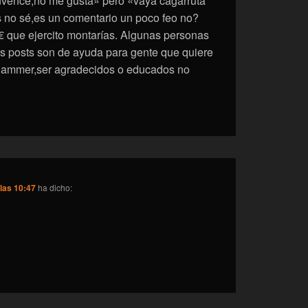
nvence,no me gusta» pero «vaya cagarruta
s no sé,es un comentario un poco feo no?
€ que ejercito montarías. Algunas personas
os posts son de ayuda para gente que quiere
rhammer,ser agradecidos o educados no
 las 10:47
ha dicho: