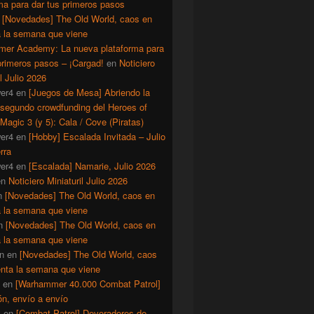
ma para dar tus primeros pasos
n
[Novedades] The Old World, caos en
a la semana que viene
er Academy: La nueva plataforma para
primeros pasos – ¡Cargad!
en
Noticiero
il Julio 2026
er4
en
[Juegos de Mesa] Abriendo la
 segundo crowdfunding del Heroes of
Magic 3 (y 5): Cala / Cove (Piratas)
er4
en
[Hobby] Escalada Invitada – Julio
rra
er4
en
[Escalada] Namarie, Julio 2026
en
Noticiero Miniaturil Julio 2026
n
[Novedades] The Old World, caos en
a la semana que viene
n
[Novedades] The Old World, caos en
a la semana que viene
n
en
[Novedades] The Old World, caos
enta la semana que viene
en
[Warhammer 40.000 Combat Patrol]
ón, envío a envío
y
en
[Combat Patrol] Devoradores de