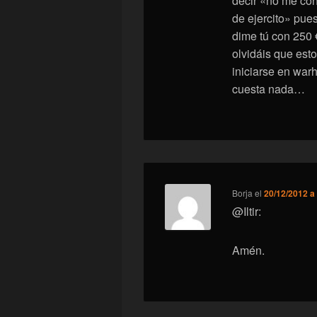
decir «no me co
de ejercito» pue
dime tú con 250 
olvidáis que est
iniciarse en wa
cuesta nada…
Borja
el
20/12/2012 a
@Iltir:
Amén.