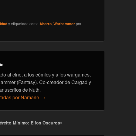
idad
y etiquetado como
Ahorro
,
Warhammer
por
ie
onado al cine, a los cómics y a los wargames,
hammer (Fantasy). Co-creador de Cargad y
anuscritos de Nuth.
tradas por Namarie
→
ército Mínimo: Elfos Oscuros»