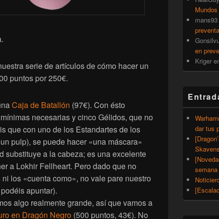
Mundos
mans93
prevent
.
Gonsilv
en prev
Kriger
e
 nuestra serie de artículos de cómo hacer un
00 puntos por 250€.
Entrad
 una
Caja de Batallón
(97€). Con ésto
 mínimas necesarias y cinco Gélidos, que no
Warhamm
dar tus 
is que con uno de los Estandartes de los
[Dragon
 un pulp), se puede hacer «una máscara»
Skavens
d substituye a la cabeza; es una excelente
[Noveda
ner a Lokhir Fellheart. Pero dado que no
semana 
 ni los «cuenta como», no vale pare nuestro
Noticier
podéis apuntar).
[Escalad
mos algo realmente grande, así que vamos a
uro en Dragón Negro
(500 puntos, 43€). No