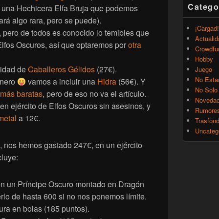
Catego
 una Hechicera Elfa Bruja que podemos
ará algo rara, pero se puede).
¡Cargad!
 pero de todos es conocido lo temibles que
Actualid
Elfos Oscuros, así que optaremos por
otra
Crowdfu
Hobby
idad de
Caballeros Gélidos
(27€).
Juego
No Esta
inero
vamos a incluir una
Hidra
(56€). Y
No Solo
 más baratas
, pero de eso no va el artículo.
Noveda
en ejército de Elfos Oscuros sin asesinos, y
Rumore
metal
a 12€.
Trasfon
Uncateg
s, nos hemos gastado 247€, en un ejército
cluye:
n un Príncipe Oscuro montado en Dragón
lo de hasta 600 si no nos ponemos límite.
ra en bolas (185 puntos).