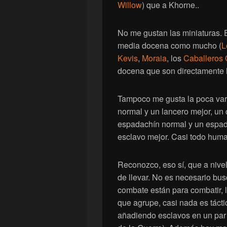
Willow
) que a Khorne..
No me gustan las miniaturas.
media docena como mucho (
L
Kevis
,
Moraia
, los
Caballeros 
docena que son directamente h
Tampoco me gusta la poca var
normal y un lancero mejor, un 
espadachín normal y un espad
esclavo mejor. Casi todo human
Reconozco, eso sí, que a nivel 
de llevar. No es necesario busc
combate están para combatir, 
que agrupe, casi nada es táct
añadiendo esclavos en un par