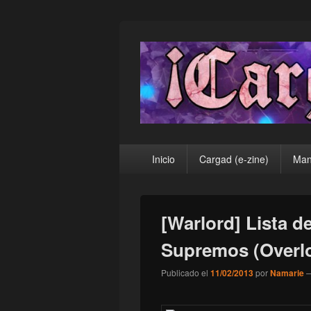
¡Cargad!
Menú
Inicio
Cargad (e-zine)
Man
principal
[Warlord] Lista d
Supremos (Overl
Publicado el
11/02/2013
por
Namarie