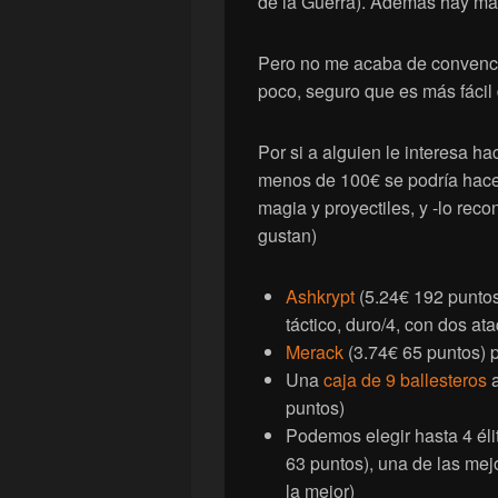
de la Guerra). Además hay ma
Pero no me acaba de convence
poco, seguro que es más fácil
Por si a alguien le interesa h
menos de 100€ se podría hacer
magia y proyectiles, y -lo rec
gustan)
Ashkrypt
(5.24€ 192 puntos
táctico, duro/4, con dos 
Merack
(3.74€ 65 puntos) p
Una
caja de 9 ballesteros
a
puntos)
Podemos elegir hasta 4 él
63 puntos), una de las me
la mejor)