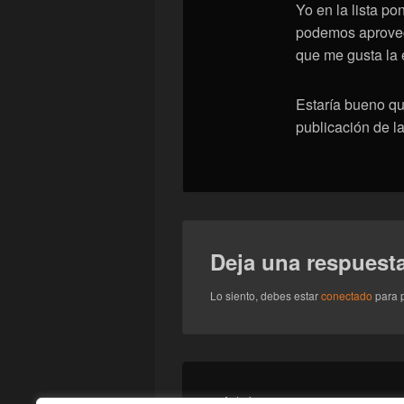
Yo en la lista p
podemos aprovech
que me gusta la e
Estaría bueno q
publicación de la
Deja una respuest
Lo siento, debes estar
conectado
para p
Navegación
de
Entrada
←
Anterior