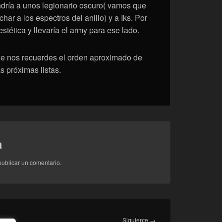
ondría a unos legionario oscuro( vamos que
ar a los espectros del anillo) y a Iks. Por
stética y llevaría el army para ese lado.
ue nos recuerdes el orden aproximado de
s próximas listas.
a
ublicar un comentario.
Entrada
Siguiente
→