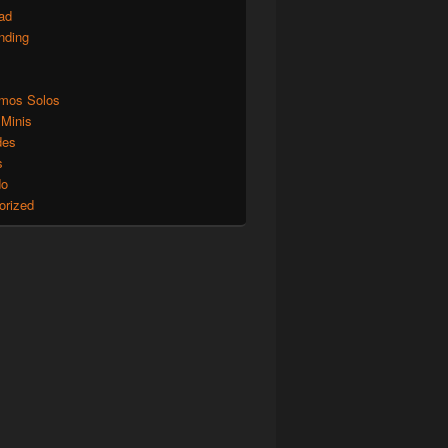
ad
nding
mos Solos
 Minis
des
s
do
orized