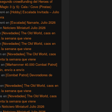
 segundo crowdfunding del Heroes of
Magic 3 (y 5): Cala / Cove (Piratas)
er4
en
[Hobby] Escalada Invitada – Julio
rra
er4
en
[Escalada] Namarie, Julio 2026
en
Noticiero Miniaturil Julio 2026
n
[Novedades] The Old World, caos en
a la semana que viene
n
[Novedades] The Old World, caos en
a la semana que viene
n
en
[Novedades] The Old World, caos
enta la semana que viene
en
[Warhammer 40.000 Combat Patrol]
ón, envío a envío
y
en
[Combat Patrol] Devoradores de
en
[Novedades] The Old World, caos en
a la semana que viene
us
en
[Novedades] The Old World, caos
enta la semana que viene
n
Noticiero Miniaturil Julio 2026
en
Noticiero Miniaturil Julio 2026