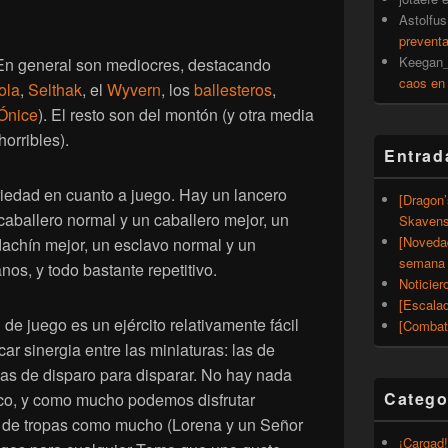
Astolfus
prevent
Keegan_
 En general son mediocres, destacando
caos en
ola
,
Selthak
, el
Wyvern
, los
ballesteros
,
Ónice
). El resto son del montón (y otra media
orribles).
Entrad
iedad en cuanto a juego. Hay un lancero
[Dragon
caballero normal y un caballero mejor, un
Skavens
[Noveda
achín mejor, un esclavo normal y un
semana 
os, y todo bastante repetitivo.
Noticier
[Escalad
de juego es un ejército relativamente fácil
[Combat
ar sinergia entre las miniaturas: las de
las de disparo para disparar. No hay nada
Catego
ico, y como mucho podemos disfrutar
 de tropas como mucho (Lorena y un Señor
¡Cargad!