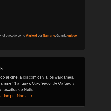
y etiquetado como
Warlord
por
Namarie
. Guarda
enlace
ie
onado al cine, a los cómics y a los wargames,
hammer (Fantasy). Co-creador de Cargad y
anuscritos de Nuth.
tradas por Namarie
→