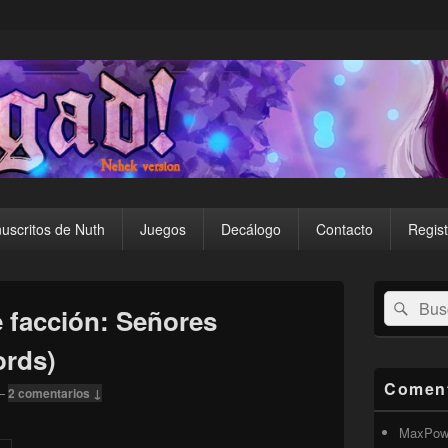
uscritos de Nuth
Juegos
Decálogo
Contacto
Regist
El
Buscar
Busc
área
e facción: Señores
por:
de
widget
ords)
barra
lateral
Coment
—
2 comentarios ↓
primaria
MaxPow