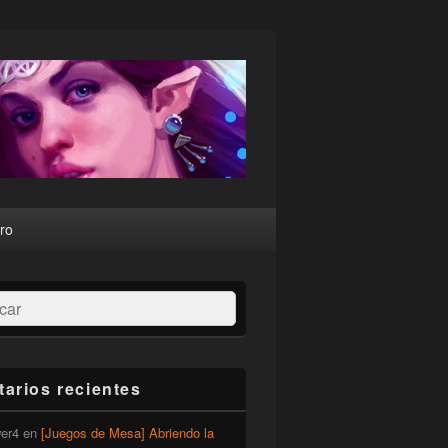
ro
ar
arios recientes
er4
en
[Juegos de Mesa] Abriendo la