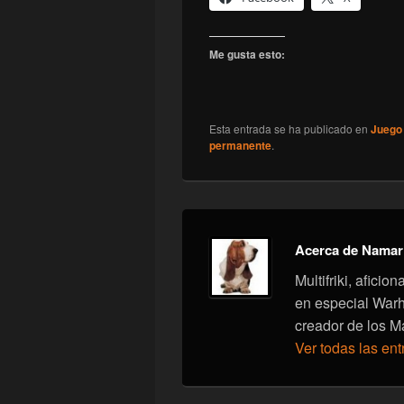
Me gusta esto:
Esta entrada se ha publicado en
Juego
permanente
.
Acerca de Namar
Multifriki, afici
en especial War
creador de los M
Ver todas las en