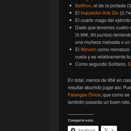
Balthon
, el de la portada 
El
Inquisidor Arik Gix
(3.74
El cuarto mago del ejército
Dado que tenemos cuatro 
(5.99€, 60 puntos) teniend
una muñeca malvada o un
El
Wyvern
como monsturo (
vuela y es relativamente b
Como segundo Solitario,
S
En total, menos de 95€ en cas
resultar aburrido jugar así. P
Falanges Ónice
, que como se 
también pasarás un buen rato.
Comparte esto:
Facebook
X