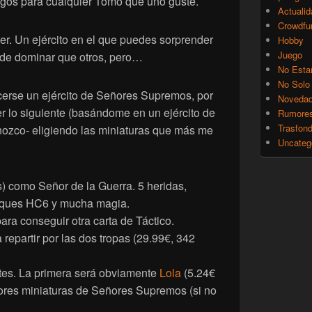
gos para cualquier Tomo que uno guste.
Actualid
Crowdfu
r. Un ejército en el que puedes sorprender
Hobby
Juego
 de dominar que otros, pero…
No Esta
No Solo
acerse un ejército de Señores Supremos, por
Noveda
 lo siguiente (basándome en un ejército de
Rumore
Trasfon
onozco- eligiendo las miniaturas que más me
Uncateg
) como Señor de la Guerra. 5 heridas,
ataques HC6 y mucha magia.
ara conseguir otra carta de Táctico.
 repartir por las dos tropas (29.99€, 342
ites. La primera será obviamente
Lola
(5.24€
jores miniaturas de Señores Supremos (si no