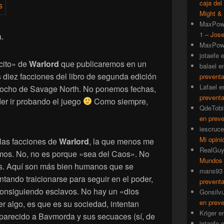
caja del
Might & 
MaxPow
1 – Jose
.
MaxPow
jotaefe
rcito» de
Warlord
que publicaremos en un
balael
e
diez facciones del libro de segunda edición
prevent
Lafael
e
s ocho de Savage North. No ponemos fechas,
prevent
der ir probando el juego
Como siempre,
QdeTobi
en prev
iescruce
Mi opini
 las facciones de
Warlord
, la que menos me
RealGu
mos. No, no es porque «sea del Caos». No
Mundos
os. Aquí son más bien humanos que se
mans93
tando traicionarse para seguir en el poder,
prevent
consiguiendo esclavos. No hay un «dios
Gonsilv
en prev
r algo, es que es su sociedad, intentan
Kriger
e
s parecido a Bavmorda y sus secuaces (sí, de
jotaefe