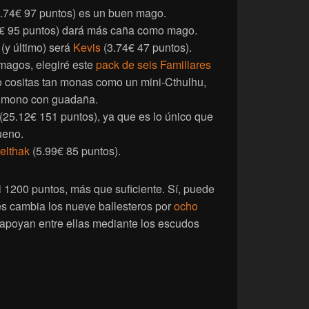
(3.74€ 97 puntos) es un buen mago.
€ 95 puntos) dará más caña como mago.
 (y último) será
Kevis
(3.74€ 47 puntos).
magos, elegiré este
pack de seis Familiares
o cositas tan monas como un mini-Cthulhu,
 mono con guadaña.
25.12€ 151 puntos), ya que es lo único que
ueno.
elthak
(5.99€ 85 puntos).
i 1200 puntos, más que suficiente. Sí, puede
ues cambia los nueve ballesteros por
ocho
apoyan entre ellas mediante los escudos