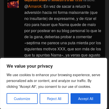
@
Amarok
: En vez de sacar a relucir tu
adversión hacia mi forma malsonante (que
no insultante) de expresarme, y de rizar el
rizo para hacer que Nama quede de malo
por por postear en su blog personal lo que le
de la gana, deberias probar a comentar
«septima me parece una puta mierda por los
siguientes motivos XXX, que son más de los
que tu apuntas Nama», ya veras que agusto
tue quedabas, y ademas nadie podria decir
We value your privacy
que tu comentario esta fuera de lugar.
We use cookies to enhance your browsing experience, serve
personalized ads or content, and analyze our traffic. By
clicking "Accept All", you consent to our use of cookies.
Vlad
el
30/08/2013 a las 14:13
ha dicho:
Mi grupo de amigos y yo, empezamos en
Customize
Reject All
Accept All
Warhammer en Octava, y las partidas son
divertidas y están bastante bien en cuanto a