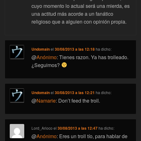
cuyo momento lo actual será una mierda, es
una actitud más acorde a un fanático
religioso que a alguien con opinión propia.
Undomain
el
30/08/2013 a las 12:18
ha dicho:
@
Anónimo
: Tienes razon. Ya has trolleado.
¿Seguimos?
Undomain
el
30/08/2013 a las 12:21
ha dicho:
@
Namarie
: Don’t feed the troll.
Lord_Arioco
el
30/08/2013 a las 12:47
ha dicho:
@
Anónimo
: Eres un troll tío, para hablar de