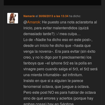
Namarie
el
30/08/2013 a las 13:34
ha dicho:
@
Amarok
: He puesto una nota aclaratoria al
inicio, para evitar malentendidos (quizá
demasiado tarde?) :-/ mea culpa…
Lo de «Nadie ha dicho eso en este post»,
desde un inicio he dicho que «hasta que
venga la novena». Era para evitar (sin éxito
creo, y no lo digo por ti precisamente) los
fanboys que «el iphone 5r2 es la polla en
vinagre pero cuando salga el 5r3, el 5r2 será
una mierda infumable» ad infinitum.
Insisto en que si a alguien le parece
fenomenal octava, que juegue a octava.
Pero este post NO es para hablar de octava
sino de qué errores y aciertos (porque hay
ambas cosas) hay en Séptima.