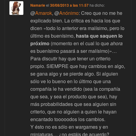
Namarie
el
30/08/2013 a las 11:57
ha dicho:
@
Amarok
, @
Anónimo
: Creo que no me he
explicado bien. La crítica es hacia los que
dicen «todo lo anterior era malísimo, pero lo
último es buenísimo,
hasta que saquen lo
próximo
(momento en el cual lo que
ahora
es buenísimo pasará a ser malísimo)»…
Para discutir hay que tener un criterio
propio. SIEMPRE que hay cambios en algo,
se gana algo y se pierde algo. Si alguien
sólo ve lo bueno en lo último que una
compañía le ha vendido (sea la compañía
que sea, y sea el producto que sea), hay
más probabilidades que sea alguien sin
criterio, que no alguien a quien le hayan
encantado tooooodos los cambios.
Y ésto no es sólo en wargames y en
miniaturas… ¿no estáis de acuerdo?