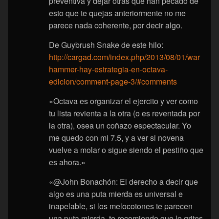
preventiva y dejar otras que han pecado de
esto que te quejas anteriormente no me
parece nada coherente, por decir algo.
De Guybrush Snake de este hilo:
http://cargad.com/index.php/2013/08/01/war
hammer-hay-estrategia-en-octava-
edicion/comment-page-3/#comments
«Octava es organizar el ejercito y ver como
tu lista revienta a la otra (o es reventada por
la otra), osea un coñazo espectacular. Yo
me quedo con mi 7.5, y a ver si novena
vuelve a molar o sigue siendo el pestiño que
es ahora.»
«@John Bonachón: El derecho a decir que
algo es una puta mierda es universal e
inapelable, si los melocotones te parecen
una puta mierda, te recomiendo que lo grites