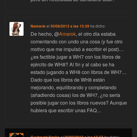
Namarie
el
30/08/2013 a las 13:39
ha dicho:
De hecho, @
Amarok
, el otro día estaba
comentando con undo una cosa (y fue otro
motivo que me impulsó a escribir el post)…
¿es factible jugar a WH7 con los libros de
ejército de WH8? Al fin y al cabo se ha
estado jugando a WH8 con libros de WH7…
Dado que los libros de WH8 están
mejorando, equilibrando y completando
(añadiendo cosas) los de WH7, ¿no sería
posible jugar con los libros nuevos? Aunque
hubiera que escribir unas FAQ…
Guybrush Snake
el
30/08/2013 a las 13:53
ha dicho: