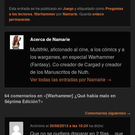
Esta entrada se ha publicado en
Juego
y etiquetado como
Preguntas
a los lectores
,
Warhammer
por
Namarie
. Guarda
enlace
permanente
.
Acerca de Namarie
Multifriki, aficionado al cine, a los cómics y a
los wargames, en especial Warhammer
(Fantasy). Co-creador de Cargad y creador
de los Manuscritos de Nuth.
Ver todas las entradas por Namarie
→
64 comentarios en «[Warhammer] ¿Qué había malo en
Séptima Edición?»
Navegación
Comentarios siguientes →
de
comentarios
Anónimo
el
30/08/2013 a las 10:24
ha dicho:
Que no se pudiera disparar en 2 filas… que