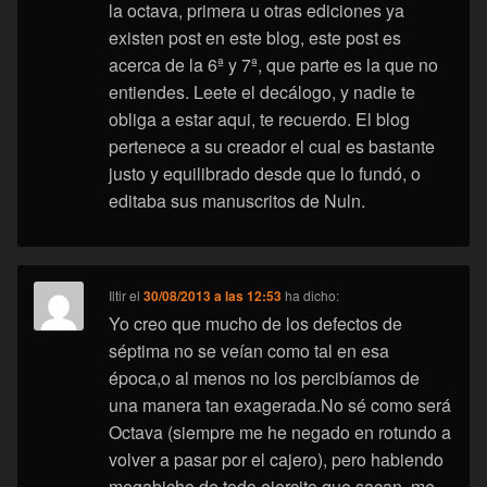
la octava, primera u otras ediciones ya
existen post en este blog, este post es
acerca de la 6ª y 7ª, que parte es la que no
entiendes. Leete el decálogo, y nadie te
obliga a estar aqui, te recuerdo. El blog
pertenece a su creador el cual es bastante
justo y equilibrado desde que lo fundó, o
editaba sus manuscritos de Nuln.
Iltir
el
30/08/2013 a las 12:53
ha dicho:
Yo creo que mucho de los defectos de
séptima no se veían como tal en esa
época,o al menos no los percibíamos de
una manera tan exagerada.No sé como será
Octava (siempre me he negado en rotundo a
volver a pasar por el cajero), pero habiendo
megabicho de todo ejercito que sacan, me