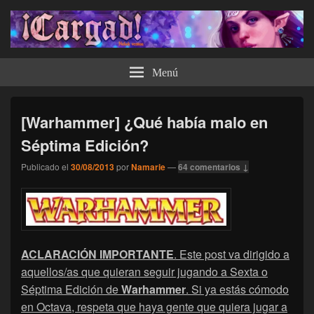
¡Cargad!
Menú
[Warhammer] ¿Qué había malo en
Séptima Edición?
Publicado el
30/08/2013
por
Namarie
—
64 comentarios ↓
ACLARACIÓN
IMPORTANTE
. Este post va dirigido a
aquellos/as que quieran seguir jugando a Sexta o
Séptima Edición de
Warhammer
. Si ya estás cómodo
en Octava, respeta que haya gente que quiera jugar a