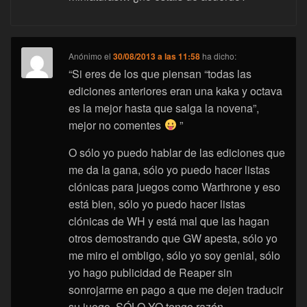
Anónimo
el
30/08/2013 a las 11:58
ha dicho:
“Si eres de los que piensan “todas las
ediciones anteriores eran una kaka y octava
es la mejor hasta que salga la novena”,
mejor no comentes
”
O sólo yo puedo hablar de las ediciones que
me da la gana, sólo yo puedo hacer listas
clónicas para juegos como Warthrone y eso
está bien, sólo yo puedo hacer listas
clónicas de WH y está mal que las hagan
otros demostrando que GW apesta, sólo yo
me miro el ombligo, sólo yo soy genial, sólo
yo hago publicidad de Reaper sin
sonrojarme en pago a que me dejen traducir
su juego, SÓLO YO tengo razón…