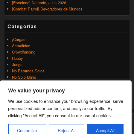
[Escalada] Namarie, Julio 2026
[Combat Patrol] Devoradores de Mundos
Categorías
¡Cargad!
Actualidad
Crowdfunding
Hobby
Juego
No Estamos Solos
No Solo Minis
Novedades
We value your privacy
Rumores
Trasfondo
We use cookies to enhance your browsing experience, serve
Uncategorized
personalized ads or content, and analyze our traffic. By
clicking "Accept All", you consent to our use of cookies.
Copyright © 2026
¡Cargad!
. Todos los Derechos Reservados.
Customize
Reject All
Accept All