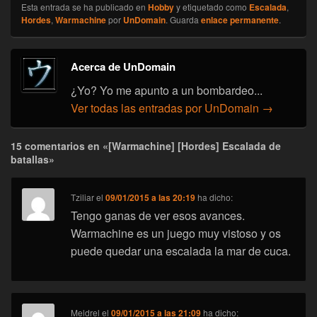
Esta entrada se ha publicado en
Hobby
y etiquetado como
Escalada
,
Hordes
,
Warmachine
por
UnDomain
. Guarda
enlace permanente
.
Acerca de UnDomain
¿Yo? Yo me apunto a un bombardeo...
Ver todas las entradas por UnDomain
→
15 comentarios en «[Warmachine] [Hordes] Escalada de
batallas»
Tziliar
el
09/01/2015 a las 20:19
ha dicho:
Tengo ganas de ver esos avances.
Warmachine es un juego muy vistoso y os
puede quedar una escalada la mar de cuca.
Meldrel
el
09/01/2015 a las 21:09
ha dicho: