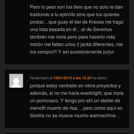
Pero lo peor son los tiers que no solo le dan
trasfondo a tu ejército sino que los quieres
probar…que guay el tier de Kreoss me hago
una lista basada en él…el de Severius
también me mola pero para hacerlo más
molón me faltan unos 3 jacks diferentes, me
los compro!!! Y así sucesivamente jurjur
Feuermann
el
10/01/2015 a las 15:20
ha dicho:
porque estoy centrado en otros proyectos y
además, si no me haría everblight, que mola
un porronaco. Y tengo pro ahí un starter de
menoth muerto de risa… pero como aquí en
Sevilla no se mueve mucho warmachine…