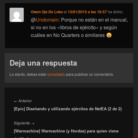
Owen Ojo De Lobo
el
13/01/2015 a las 18:57
ha dicho:
@
Undomain
: Porque no están en el manual,
si no en los «libros de ejército» y según
cuáles en No Quarters o similares
Deja una respuesta
Lo siento, debes estar
conectado
para publicar un comentario.
Navegación
de
Entrada
←
Anterior
entradas
[Epic] Diseñando y utilizando ejércitos de NetEA (2 de 2)
anterior:
Entrada
Siguiente
→
[Warmachine] Warmachine (y Hordas) para quien viene
siguiente: