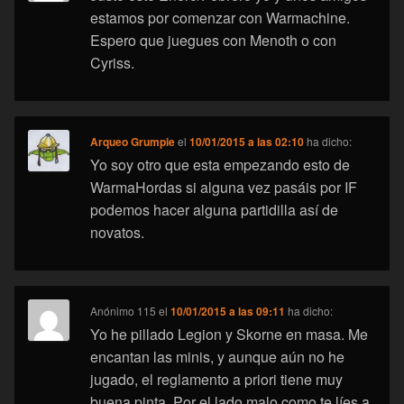
estamos por comenzar con Warmachine.
Espero que juegues con Menoth o con
Cyriss.
Arqueo Grumpie
el
10/01/2015 a las 02:10
ha dicho:
Yo soy otro que esta empezando esto de
WarmaHordas si alguna vez pasáis por IF
podemos hacer alguna partidilla así de
novatos.
Anónimo 115
el
10/01/2015 a las 09:11
ha dicho:
Yo he pillado Legion y Skorne en masa. Me
encantan las minis, y aunque aún no he
jugado, el reglamento a priori tiene muy
buena pinta. Por el lado malo como te líes a