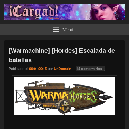
¡Cargad!
Menú
[Warmachine] [Hordes] Escalada de
batallas
Publicado el
09/01/2015
por
UnDomain
—
15 comentarios ↓