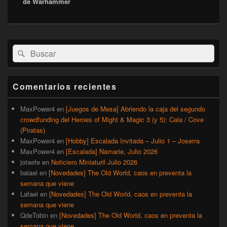
de Warhammer
El
Buscar
Buscar
área
por:
de
widget
barra
Comentarios recientes
lateral
primaria
MaxPower4
en
[Juegos de Mesa] Abriendo la caja del segundo
crowdfunding del Heroes of Might & Magic 3 (y 5): Cala / Cove
(Piratas)
MaxPower4
en
[Hobby] Escalada Invitada – Julio 1 – Joserra
MaxPower4
en
[Escalada] Namarie, Julio 2026
jotaefe
en
Noticiero Miniaturil Julio 2026
balael
en
[Novedades] The Old World, caos en preventa la
semana que viene
Lafael
en
[Novedades] The Old World, caos en preventa la
semana que viene
QdeTobin
en
[Novedades] The Old World, caos en preventa la
semana que viene