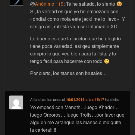
@
Anónimo 115
: Te he saltado, lo siento
Si, la verdad es que yo he empezado con
«ondia! como mola este jack! me lo llevo». Y
si sigo asi, mi lista va a ser infumable XD
Lo bueno es que la faccion que he elegido
tiene poca variedad, asi qeu simplemente
compro lo que veo bien para la lista, y lo
tengo facil para hacerme con todo
Por cierto, los titanes son brutales…
Atila el de los unos
el
10/01/2015 a las 15:17
ha dicho:
Yo empecé con Menoth…luego Khador…
luego Orboros….luego Trolls…por favor que
alguien me arranque las manos o me quite
la cartera!!!!!