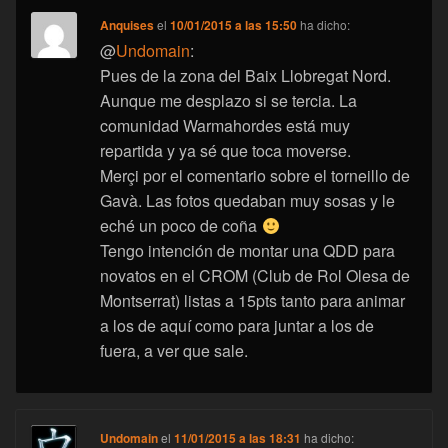
Anquises
el
10/01/2015 a las 15:50
ha dicho:
@
Undomain
:
Pues de la zona del Baix Llobregat Nord.
Aunque me desplazo si se tercia. La
comunidad Warmahordes está muy
repartida y ya sé que toca moverse.
Merçi por el comentario sobre el torneillo de
Gavà. Las fotos quedaban muy sosas y le
eché un poco de coña
Tengo intención de montar una QDD para
novatos en el CROM (Club de Rol Olesa de
Montserrat) listas a 15pts tanto para animar
a los de aquí como para juntar a los de
fuera, a ver que sale.
Undomain
el
11/01/2015 a las 18:31
ha dicho: