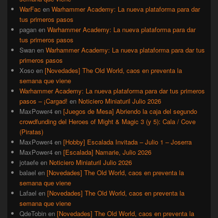
WarFac
en
Warhammer Academy: La nueva plataforma para dar
tus primeros pasos
pagan
en
Warhammer Academy: La nueva plataforma para dar
tus primeros pasos
Swan
en
Warhammer Academy: La nueva plataforma para dar tus
primeros pasos
Xoso
en
[Novedades] The Old World, caos en preventa la
semana que viene
Warhammer Academy: La nueva plataforma para dar tus primeros
pasos – ¡Cargad!
en
Noticiero Miniaturil Julio 2026
MaxPower4
en
[Juegos de Mesa] Abriendo la caja del segundo
crowdfunding del Heroes of Might & Magic 3 (y 5): Cala / Cove
(Piratas)
MaxPower4
en
[Hobby] Escalada Invitada – Julio 1 – Joserra
MaxPower4
en
[Escalada] Namarie, Julio 2026
jotaefe
en
Noticiero Miniaturil Julio 2026
balael
en
[Novedades] The Old World, caos en preventa la
semana que viene
Lafael
en
[Novedades] The Old World, caos en preventa la
semana que viene
QdeTobin
en
[Novedades] The Old World, caos en preventa la