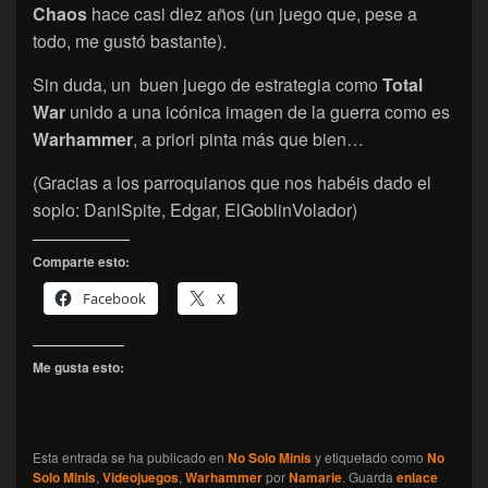
Chaos
hace casi diez años (un juego que, pese a
todo, me gustó bastante).
Sin duda, un buen juego de estrategia como
Total
War
unido a una icónica imagen de la guerra como es
Warhammer
, a priori pinta más que bien…
(Gracias a los parroquianos que nos habéis dado el
soplo: DaniSpite, Edgar, ElGoblinVolador)
Comparte esto:
Facebook
X
Me gusta esto:
Esta entrada se ha publicado en
No Solo Minis
y etiquetado como
No
Solo Minis
,
Videojuegos
,
Warhammer
por
Namarie
. Guarda
enlace