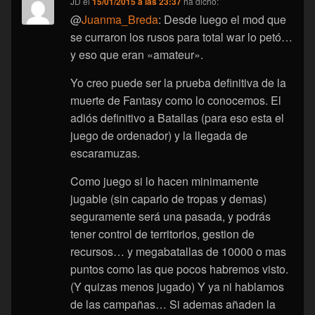
JD
el
15/01/2015 a las 23:37
ha dicho:
@
Juanma_Breda
: Desde luego el mod que
se curraron los rusos para total war lo petó…
y eso que eran «amateur».
Yo creo puede ser la prueba definitiva de la
muerte de Fantasy como lo conocemos. El
adiós definitivo a Batallas (para eso esta el
juego de ordenador) y la llegada de
escaramuzas.
Como juego si lo hacen minimamente
jugable (sin caparlo de tropas y demas)
seguramente será una pasada, y podrás
tener control de territorios, gestion de
recursos… y megabatallas de 10000 o mas
puntos como las que pocos habremos visto.
(Y quizas menos jugado) Y ya ni hablamos
de las campañas… Si ademas añaden la