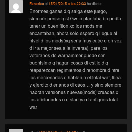
Fanatico
el
15/01/2015 a las 22:33
ha dicho:
Enormes ganas d q salga este juego,
siempre pense q si Gw lo plantaba bn podia
tener un buen filon xq los mods me
encantaban, ahora solo espero q llegue al
nivel d los mods(xq seria muy cutre q en vez
d ir a mejor sea a la inversa), para los
veteranos de warhammer puede ser
buenisimo q hagan cosas dl estilo d q
reaparezcan regimientos d renombre d ntre
los mercenarios q habian n el total war, tilea
y ejercito d enanos dl caos… y sino siempre
habran versiones nuevas(mods) creadas x
los aficionados o q stan ya d antiguos total
war