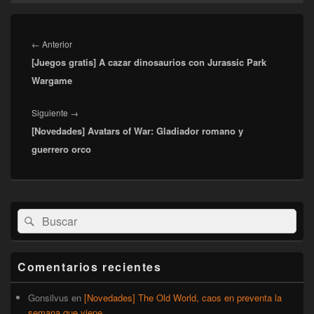
Navegación
de
Entrada
←
Anterior
entradas
[Juegos gratis] A cazar dinosaurios con Jurassic Park
anterior:
Wargame
Entrada
Siguiente
→
[Novedades] Avatars of War: Gladiador romano y
siguiente:
guerrero orco
El
Buscar
Buscar
área
por:
de
widget
barra
Comentarios recientes
lateral
primaria
Gonsilvus
en
[Novedades] The Old World, caos en preventa la
semana que viene