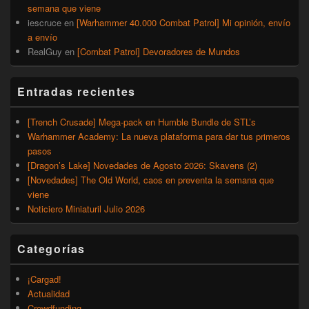
semana que viene
iescruce
en
[Warhammer 40.000 Combat Patrol] Mi opinión, envío
a envío
RealGuy
en
[Combat Patrol] Devoradores de Mundos
Entradas recientes
[Trench Crusade] Mega-pack en Humble Bundle de STL’s
Warhammer Academy: La nueva plataforma para dar tus primeros
pasos
[Dragon’s Lake] Novedades de Agosto 2026: Skavens (2)
[Novedades] The Old World, caos en preventa la semana que
viene
Noticiero Miniaturil Julio 2026
Categorías
¡Cargad!
Actualidad
Crowdfunding