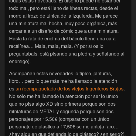
todas estas novedads. El diseño puede no estar del
todo mal, pero está lleno de líneas rectas, desde el
morro al trozo de túnica de la izquierda. Me parece
una miniatura mal hecha, muy poco orgánica, más
cercana a un diseño de cómic que a una miniatura.
Hasta la rata de encima del báculo tiene una cara
rectilínea… Mala, mala, mala. (Y por si os lo
preguntábais, está pisando una piedra y señalando al
enemigo).
Acompañan estas novedades lo típico, pinturas,
libro… pero lo que más me ha llamado la atención
es
un reempaquetado de los viejos Ingenieros Brujos
.
No sólo me ha llamado la atención por ser lo único
que no pisa algo XD sino primera porque son dos
miniaturas de METAL y segunda porque son dos
personajes por 15.50€ (comparar con un único
personaje de plástico a 17,50€ se me antoja raro…
¿hay alguien que defienda lo de plástico? ¿en serio?).