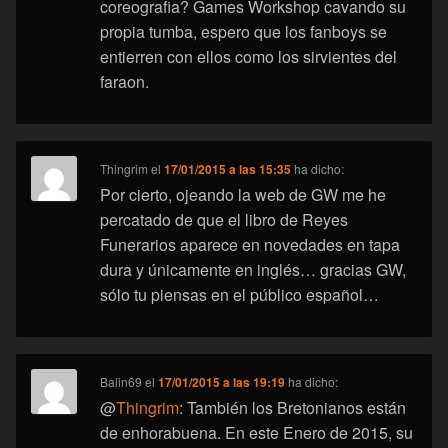
coreografia? Games Workshop cavando su
propia tumba, espero que los fanboys se
entierren con ellos como los sirvientes del
faraon.
Thingrim
el
17/01/2015 a las 15:35
ha dicho:
Por cierto, ojeando la web de GW me he
percatado de que el libro de Reyes
Funerarios aparece en novedades en tapa
dura y únicamente en inglés… gracias GW,
sólo tu piensas en el público español…
Balin69
el
17/01/2015 a las 19:19
ha dicho:
@
Thingrim
: También los Bretonianos están
de enhorabuena. En este Enero de 2015, su