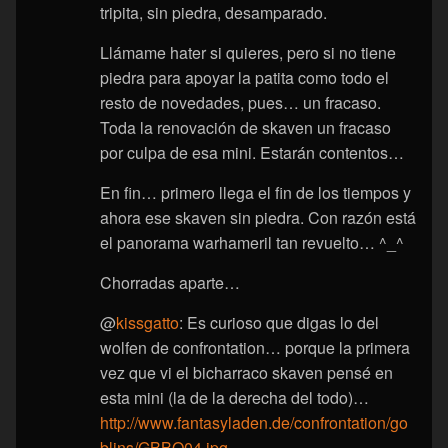
tripita, sin piedra, desamparado.
Llámame hater si quieres, pero si no tiene
piedra para apoyar la patita como todo el
resto de novedades, pues… un fracaso.
Toda la renovación de skaven un fracaso
por culpa de esa mini. Estarán contentos…
En fin… primero llega el fin de los tiempos y
ahora ese skaven sin piedra. Con razón está
el panorama warhameril tan revuelto… ^_^
Chorradas aparte…
@
kissgatto
: Es curioso que digas lo del
wolfen de confrontation… porque la primera
vez que vi el bicharraco skaven pensé en
esta mini (la de la derecha del todo)…
http://www.fantasyladen.de/confrontation/go
blins/GBBO04.jpg