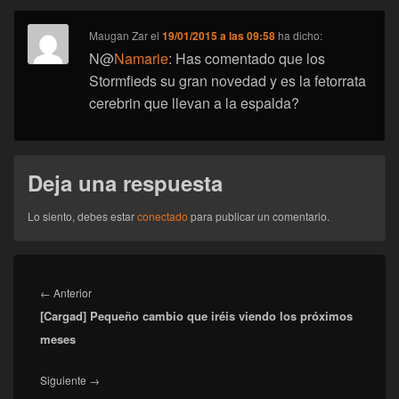
Maugan Zar
el
19/01/2015 a las 09:58
ha dicho:
N@
Namarie
: Has comentado que los
Stormfieds su gran novedad y es la fetorrata
cerebrin que llevan a la espalda?
Deja una respuesta
Lo siento, debes estar
conectado
para publicar un comentario.
Navegación
de
Entrada
←
Anterior
entradas
[Cargad] Pequeño cambio que iréis viendo los próximos
anterior:
meses
Entrada
Siguiente
→