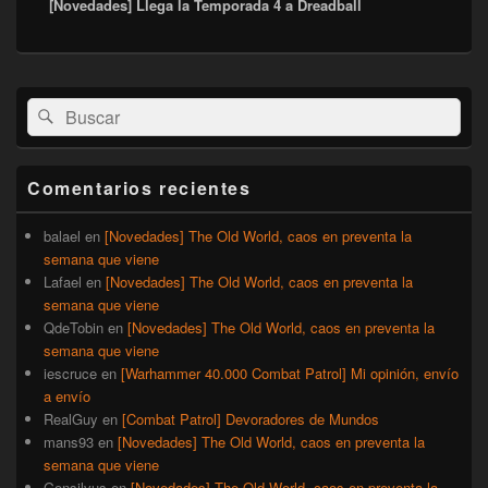
[Novedades] Llega la Temporada 4 a Dreadball
siguiente:
El
Buscar
Buscar
área
por:
de
widget
barra
Comentarios recientes
lateral
primaria
balael
en
[Novedades] The Old World, caos en preventa la
semana que viene
Lafael
en
[Novedades] The Old World, caos en preventa la
semana que viene
QdeTobin
en
[Novedades] The Old World, caos en preventa la
semana que viene
iescruce
en
[Warhammer 40.000 Combat Patrol] Mi opinión, envío
a envío
RealGuy
en
[Combat Patrol] Devoradores de Mundos
mans93
en
[Novedades] The Old World, caos en preventa la
semana que viene
Gonsilvus
en
[Novedades] The Old World, caos en preventa la