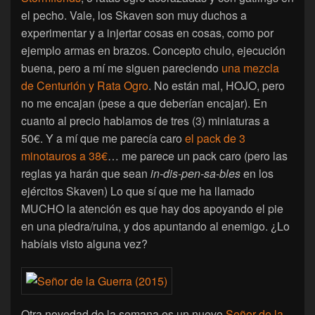
el pecho. Vale, los Skaven son muy duchos a
experimentar y a injertar cosas en cosas, como por
ejemplo armas en brazos. Concepto chulo, ejecución
buena, pero a mí me siguen pareciendo
una mezcla
de Centurión y Rata Ogro
. No están mal, HOJO, pero
no me encajan (pese a que deberían encajar). En
cuanto al precio hablamos de tres (3) miniaturas a
50€. Y a mí que me parecía caro
el pack de 3
minotauros a 38€
… me parece un pack caro (pero las
reglas ya harán que sean
in-dis-pen-sa-bles
en los
ejércitos Skaven) Lo que sí que me ha llamado
MUCHO la atención es que hay dos apoyando el pie
en una piedra/ruina, y dos apuntando al enemigo. ¿Lo
habíais visto alguna vez?
Otra novedad de la semana es un nuevo
Señor de la