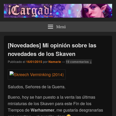
¡Cargad!
Menú
[Novedades] Mi opinión sobre las
novedades de los Skaven
Publicado el
16/01/2015
por
Namarie
—
19 comentarios ↓
Saludos, Señores de la Guerra.
Bueno, hoy se han puesto a la venta las últimas
miniaturas de los Skaven para este Fin de los
Tiempos de
Warhammer
, me gustaría desgranarlas