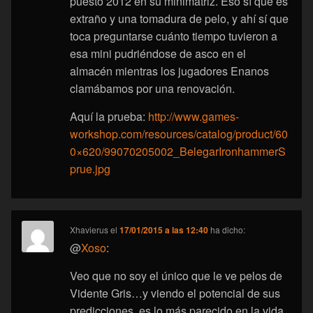
puesto 2012 en su minimatriz. Eso sí que es
extraño y una tomadura de pelo, y ahí sí que
toca preguntarse cuánto tiempo tuvieron a
esa mini pudriéndose de asco en el
almacén mientras los jugadores Enanos
clamábamos por una renovación.
Aquí la prueba:
http://www.games-
workshop.com/resources/catalog/product/60
0×620/99070205002_BelegarIronhammerS
prue.jpg
Xhavierus
el
17/01/2015 a las 12:40
ha dicho:
@
Xoso
:
Veo que no soy el único que le ve pelos de
Vidente Gris…y viendo el potencial de sus
predicciones, es lo más parecido en la vida