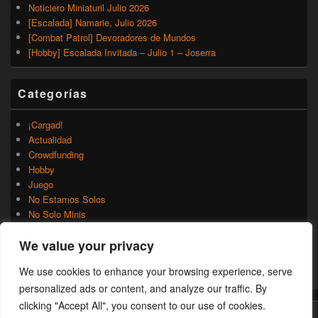
Noticiero Miniaturil Julio 2026
[Escalada] Namarie, Julio 2026
[Combat Patrol] Devoradores de Mundos
[Hobby] Escalada Invitada – Julio 1 – Joserra
Categorías
¡Cargad!
Actualidad
Crowdfunding
Hobby
Juego
No Estamos Solos
No Solo Minis
Novedades
We value your privacy
Rumores
Trasfondo
We use cookies to enhance your browsing experience, serve
Uncategorized
personalized ads or content, and analyze our traffic. By
clicking "Accept All", you consent to our use of cookies.