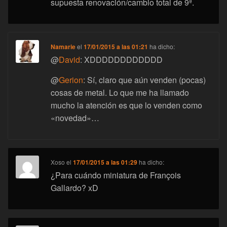
supuesta renovación/cambio total de 9ª.
Namarie
el
17/01/2015 a las 01:21
ha dicho:
@
David
: XDDDDDDDDDDDD
@
Gerion
: Sí, claro que aún venden (pocas)
cosas de metal. Lo que me ha llamado
mucho la atención es que lo venden como
«novedad»…
Xoso
el
17/01/2015 a las 01:29
ha dicho:
¿Para cuándo miniatura de François
Gallardo? xD