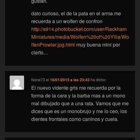
gustan.
dato curioso, el de la pata en el arma me
recuerda a un wolfen de confron
http://s914.photobucket.com/user/Rackham
Miniatures/media/Wolfen%20of%20Yllia/Wo
lfenProwler.jpg.html
muy buena mini por
cierto…
None73
el
16/01/2015 a las 23:43
ha dicho:
El nuevo vidente gris me recuerda por la
forma de la cara y la barba mas a un mono
mal dibujado que a una rata. Vamos que me
dices que es un monobrujo y me lo ceo, los
dientes frontales como caninos y cuela.