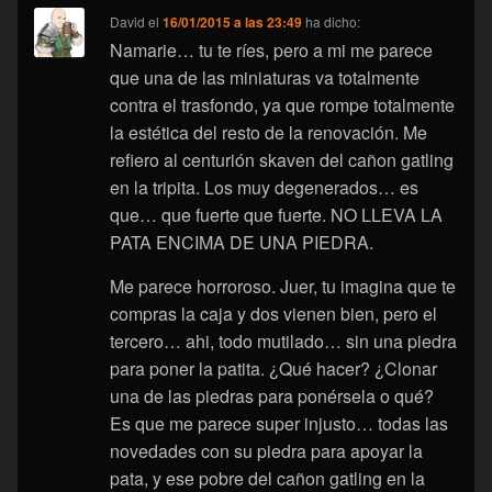
David
el
16/01/2015 a las 23:49
ha dicho:
Namarie… tu te ríes, pero a mi me parece
que una de las miniaturas va totalmente
contra el trasfondo, ya que rompe totalmente
la estética del resto de la renovación. Me
refiero al centurión skaven del cañon gatling
en la tripita. Los muy degenerados… es
que… que fuerte que fuerte. NO LLEVA LA
PATA ENCIMA DE UNA PIEDRA.
Me parece horroroso. Juer, tu imagina que te
compras la caja y dos vienen bien, pero el
tercero… ahi, todo mutilado… sin una piedra
para poner la patita. ¿Qué hacer? ¿Clonar
una de las piedras para ponérsela o qué?
Es que me parece super injusto… todas las
novedades con su piedra para apoyar la
pata, y ese pobre del cañon gatling en la