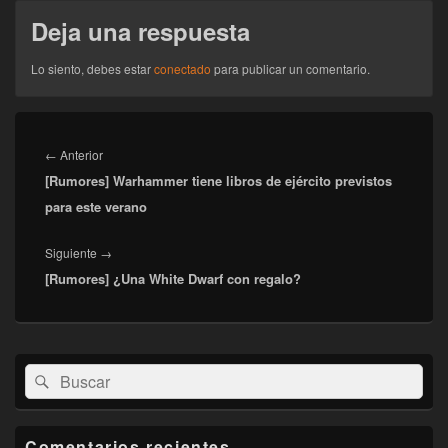
Deja una respuesta
Lo siento, debes estar
conectado
para publicar un comentario.
Navegación
de
Entrada
←
Anterior
entradas
[Rumores] Warhammer tiene libros de ejército previstos
anterior:
para este verano
Entrada
Siguiente
→
[Rumores] ¿Una White Dwarf con regalo?
siguiente:
El
Buscar
Buscar
área
por:
de
widget
barra
Comentarios recientes