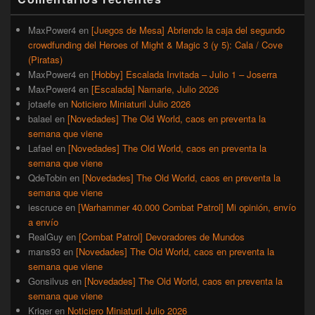
lateral
primaria
MaxPower4
en
[Juegos de Mesa] Abriendo la caja del segundo
crowdfunding del Heroes of Might & Magic 3 (y 5): Cala / Cove
(Piratas)
MaxPower4
en
[Hobby] Escalada Invitada – Julio 1 – Joserra
MaxPower4
en
[Escalada] Namarie, Julio 2026
jotaefe
en
Noticiero Miniaturil Julio 2026
balael
en
[Novedades] The Old World, caos en preventa la
semana que viene
Lafael
en
[Novedades] The Old World, caos en preventa la
semana que viene
QdeTobin
en
[Novedades] The Old World, caos en preventa la
semana que viene
iescruce
en
[Warhammer 40.000 Combat Patrol] Mi opinión, envío
a envío
RealGuy
en
[Combat Patrol] Devoradores de Mundos
mans93
en
[Novedades] The Old World, caos en preventa la
semana que viene
Gonsilvus
en
[Novedades] The Old World, caos en preventa la
semana que viene
Kriger
en
Noticiero Miniaturil Julio 2026