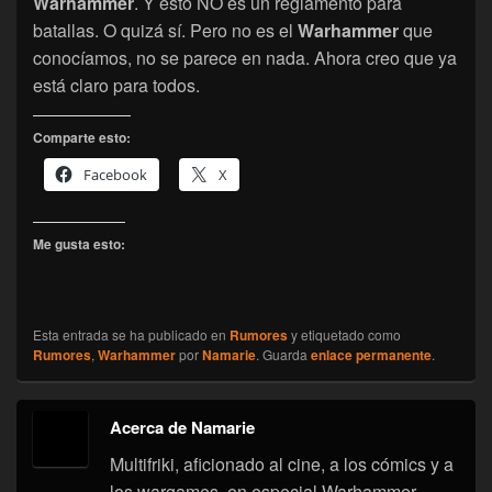
Warhammer
. Y esto NO es un reglamento para
batallas. O quizá sí. Pero no es el
Warhammer
que
conocíamos, no se parece en nada. Ahora creo que ya
está claro para todos.
Comparte esto:
Facebook
X
Me gusta esto:
Esta entrada se ha publicado en
Rumores
y etiquetado como
Rumores
,
Warhammer
por
Namarie
. Guarda
enlace permanente
.
Acerca de Namarie
Multifriki, aficionado al cine, a los cómics y a
los wargames, en especial Warhammer