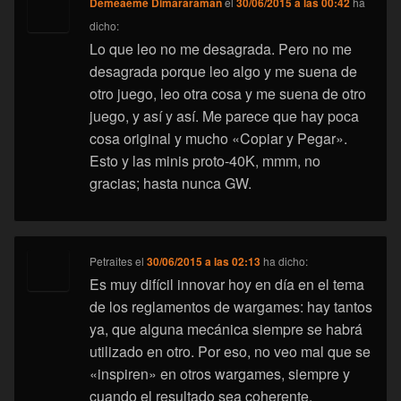
Demeaeme Dimararaman
el
30/06/2015 a las 00:42
ha
dicho:
Lo que leo no me desagrada. Pero no me
desagrada porque leo algo y me suena de
otro juego, leo otra cosa y me suena de otro
juego, y así y así. Me parece que hay poca
cosa original y mucho «Copiar y Pegar».
Esto y las minis proto-40K, mmm, no
gracias; hasta nunca GW.
Petraites
el
30/06/2015 a las 02:13
ha dicho:
Es muy difícil innovar hoy en día en el tema
de los reglamentos de wargames: hay tantos
ya, que alguna mecánica siempre se habrá
utilizado en otro. Por eso, no veo mal que se
«inspiren» en otros wargames, siempre y
cuando el resultado sea coherente.