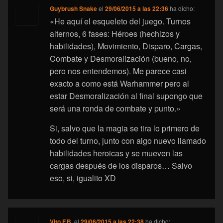
Guybrush Snake
el
29/06/2015 a las 22:36
ha dicho:
«He aquí el esqueleto del juego. Turnos
alternos, 6 fases: Héroes (hechizos y
habilidades), Movimiento, Disparo, Cargas,
Combate y Desmoralización (bueno, no,
pero nos entendemos). Me parece casi
exacto a como está Warhammer pero al
estar Desmoralización al final supongo que
será una ronda de combate y punto.»
Si, salvo que la magia se tira lo primero de
todo del turno, junto con algo nuevo llamado
habilidades heroicas y se mueven las
cargas después de los disparos… Salvo
eso, si, igualito XD
Vito F.B.
el
29/06/2015 a las 22:38
ha dicho: