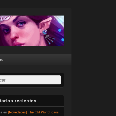
ro
ar
arios recientes
us
en
[Novedades] The Old World, caos