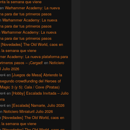
enta la semana que viene
en
Warhammer Academy: La nueva
ma para dar tus primeros pasos
n
Warhammer Academy: La nueva
ma para dar tus primeros pasos
n
Warhammer Academy: La nueva
ma para dar tus primeros pasos
n
[Novedades] The Old World, caos en
a la semana que viene
er Academy: La nueva plataforma para
primeros pasos – ¡Cargad!
en
Noticiero
il Julio 2026
er4
en
[Juegos de Mesa] Abriendo la
 segundo crowdfunding del Heroes of
Magic 3 (y 5): Cala / Cove (Piratas)
er4
en
[Hobby] Escalada Invitada – Julio
rra
er4
en
[Escalada] Namarie, Julio 2026
en
Noticiero Miniaturil Julio 2026
n
[Novedades] The Old World, caos en
a la semana que viene
n
[Novedades] The Old World, caos en