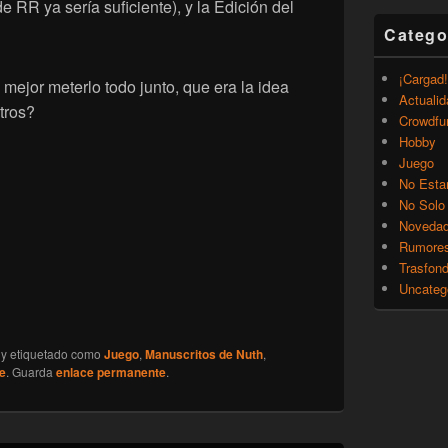
e RR ya sería suficiente), y la Edición del
Catego
¡Cargad!
mejor meterlo todo junto, que era la idea
Actualid
otros?
Crowdfu
Hobby
Juego
No Esta
No Solo
Noveda
Rumore
Trasfon
Uncateg
y etiquetado como
Juego
,
Manuscritos de Nuth
,
e
. Guarda
enlace permanente
.