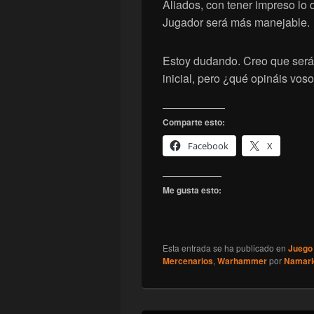
Aliados, con tener impreso lo d
Jugador será más manejable.
Estoy dudando. Creo que será 
inicial, pero ¿qué opináis vos
Comparte esto:
Facebook
X
Me gusta esto:
Esta entrada se ha publicado en
Juego
Mercenarios
,
Warhammer
por
Namari