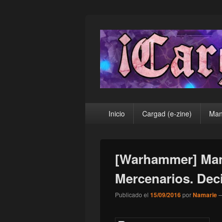
¡Cargad!
Menú
Inicio
Cargad (e-zine)
Man
principal
[Warhammer] Man
Mercenarios. Dec
Publicado el
15/09/2016
por
Namarie