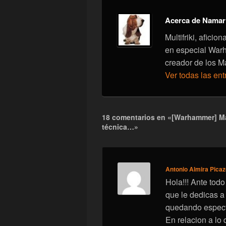
Acerca de Namar
Multifriki, afici
en especial War
creador de los M
Ver todas las en
18 comentarios en «[Warhammer] Ma
técnica…»
Antonio Almira Pica
Hola!!! Ante tod
que le dedicas a
quedando espect
En relacion a lo