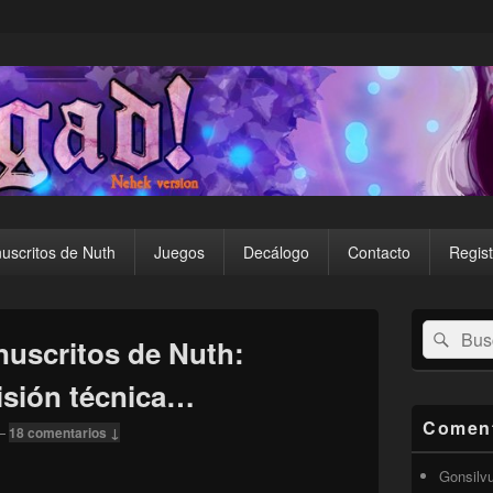
uscritos de Nuth
Juegos
Decálogo
Contacto
Regist
El
Buscar
Busc
área
uscritos de Nuth:
por:
de
widget
isión técnica…
barra
lateral
Coment
—
18 comentarios ↓
primaria
Gonsilv