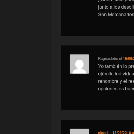
junto a los deso
Son Mercenarios 
Ragnar.lobo
el
15/09/
Yo también lo pr
ejército individu
renombre y el re
opciones es bue
elenri
el
15/09/2016 a