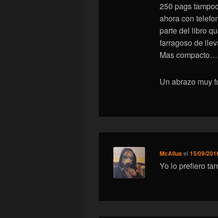
250 pags tampoc
ahora con telefon
parte del libro 
farragoso de lle
Mas compacto…..
Un abrazo muy fu
McAllus
el
15/09/2016
Yo lo prefiero t