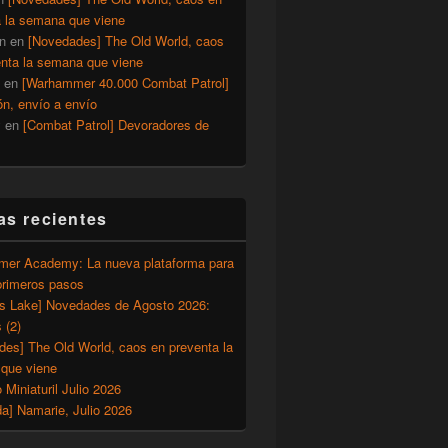
a la semana que viene
n
en
[Novedades] The Old World, caos
enta la semana que viene
en
[Warhammer 40.000 Combat Patrol]
ón, envío a envío
y
en
[Combat Patrol] Devoradores de
as recientes
er Academy: La nueva plataforma para
primeros pasos
’s Lake] Novedades de Agosto 2026:
 (2)
des] The Old World, caos en preventa la
que viene
o Miniaturil Julio 2026
a] Namarie, Julio 2026