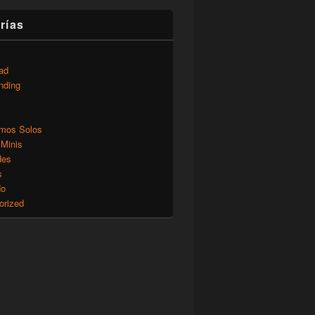
rías
ad
nding
mos Solos
 Minis
des
s
do
orized