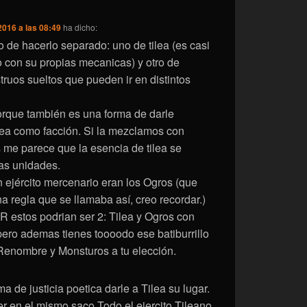
2016 a las 08:49
ha dicho:
io de hacerlo separado: uno de tilea (es casi
io con su propias mecanicas) y otro de
ruos sueltos que pueden ir en distintos
rque también es una forma de darle
lea como facción. Si la mezclamos con
 me parece que la esencia de tilea se
tas unidades.
n ejército mercenario eran los Ogros (que
a regla que se llamaba así, creo recordar.)
 estos podrian ser 2: Tilea y Ogros con
ero ademas tienes toooodo ese batiburrillo
Renombre y Monsturos a tu elección.
a de justicia poetica darle a Tilea su lugar.
er en el mismo saco Todo el ejercito Tileano