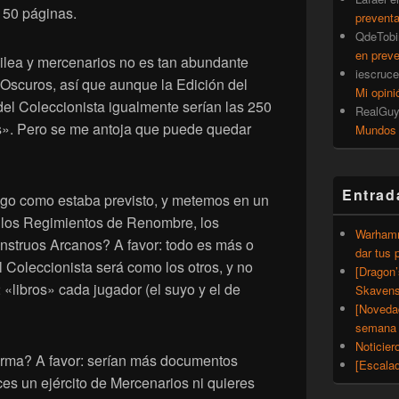
150 páginas.
prevent
QdeTobi
en prev
Tilea y mercenarios no es tan abundante
iescruce
 Oscuros, así que aunque la Edición del
Mi opini
del Coleccionista igualmente serían las 250
RealGu
». Pero se me antoja que puede quedar
Mundos
Entrad
go como estaba previsto, y metemos en un
los Regimientos de Renombre, los
Warhamm
nstruos Arcanos? A favor: todo es más o
dar tus 
 Coleccionista será como los otros, y no
[Dragon
 «libros» cada jugador (el suyo y el de
Skavens
[Noveda
semana 
Noticier
forma? A favor: serían más documentos
[Escalad
es un ejército de Mercenarios ni quieres