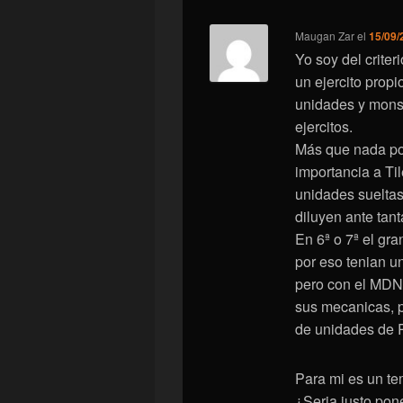
Maugan Zar
el
15/09/
Yo soy del criter
un ejercito prop
unidades y monst
ejercitos.
Más que nada po
importancia a Ti
unidades sueltas
diluyen ante tan
En 6ª o 7ª el gra
por eso tenian un
pero con el MDNR
sus mecanicas, p
de unidades de 
Para mi es un tem
¿Seria justo pon