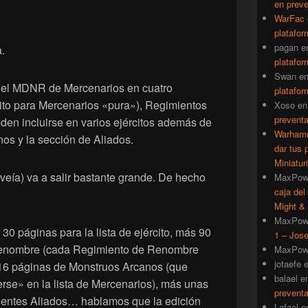
en prev
WarFac
platafor
pagan
e
.
platafor
Swan
e
r el MDNR de Mercenarios en cuatro
platafor
rcito para Mercenarios «pura»), Regimientos
Xoso
e
prevent
en incluirse en varios ejércitos además de
Warhamm
os y la sección de Aliados.
dar tus 
Miniatur
veía) va a salir bastante grande. De hecho
MaxPow
caja del
Might & 
MaxPow
30 páginas para la lista de ejército, más 90
1 – Jose
Renombre (cada Regimiento de Renombre
MaxPow
jotaefe
 16 páginas de Monstruos Arcanos (que
balael
e
rse» en la lista de Mercenarios), más unas
prevent
entes Aliados… hablamos que la edición
Lafael
e