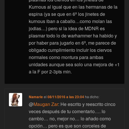
Kurnous al igual que en las hermanas de la
espina (ya se que en 6ª los jinetes de
kurnous iban a caballo…como molan las
jodias…) pero si la idea de MDNR es
plasmar todo lo de warhammer ha habido y
por haber para jugarlo en 6ª, me parece de
obligado cumplimiento incluir los ciervos
normales como montura para ambas
unidades aunque sea solo una mejora de +1
a la F por 2-3pts min.
Namarie
el
08/11/2016 a las 23:04
ha dicho:
@
Maugan Zar
: He escrito y reescrito cinco
veces después de tu comentario…. lo
cambio… no, mejor no… lo añado como
opción… pero es que son corceles de