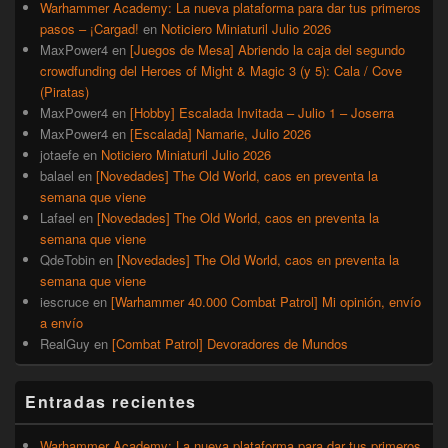
Warhammer Academy: La nueva plataforma para dar tus primeros
pasos – ¡Cargad!
en
Noticiero Miniaturil Julio 2026
MaxPower4
en
[Juegos de Mesa] Abriendo la caja del segundo
crowdfunding del Heroes of Might & Magic 3 (y 5): Cala / Cove
(Piratas)
MaxPower4
en
[Hobby] Escalada Invitada – Julio 1 – Joserra
MaxPower4
en
[Escalada] Namarie, Julio 2026
jotaefe
en
Noticiero Miniaturil Julio 2026
balael
en
[Novedades] The Old World, caos en preventa la
semana que viene
Lafael
en
[Novedades] The Old World, caos en preventa la
semana que viene
QdeTobin
en
[Novedades] The Old World, caos en preventa la
semana que viene
iescruce
en
[Warhammer 40.000 Combat Patrol] Mi opinión, envío
a envío
RealGuy
en
[Combat Patrol] Devoradores de Mundos
Entradas recientes
Warhammer Academy: La nueva plataforma para dar tus primeros