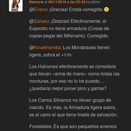
Namarie
el
06/11/2016 a las 23:48
ha dicho:
@
Evenx
: ¡Gracias! Errata corregida
@
Zaharu
: ¡Gracias! Efectivamente, el
Espectro no tiene armadura (Cosas de
copiar-pegar del Milenario). Corregido.
@
Kroakhandia
: Los Montaraces tienen
ligera, sobra el +1/m.
Los Halcones efectivamente se considera
que llevan «arma de mano» como todas las
monturas, por eso no lo he puesto…
¿quedaría mejor poner pico y garras?
Los Carros Silvanos no llevan grupo de
mando. Es más, la Armadura ligera sobra,
es el carro el que tiene tirada de salvación.
Forestales. Es que son pequeños enemos