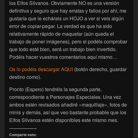
los Elfos Silvanos. Obviamente NO es una versión
definitiva y seguro que hay erratas y fallos por ahí, me
gustaría que le echárais un HOJO a ver si veis algún
error de copiar-pegar. La verdad es que ha sido
relativamente rápido de maquetar (aún queda el
trabajo de poner imágenes), pero si podéis comprobar
que todo esté bien, será un trabajo bien invertido.
Podéis hacer vuestros comentarios aquí mismo…
Os lo podéis descargar AQUI
(botón derecho, guardar
destino como).
Pronto (Espero) tendréis la segunda parte,
correspondiente a Personajes Especiales. Una vez
ambos estén revisados añadiré «maquillaje», fotos de
minis y demás, así que veo bastante probable que los
Elfos Silvanos estén disponibles este mismo mes.
Comparte esto: