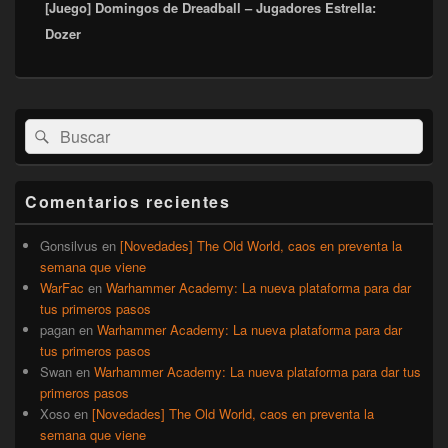
[Juego] Domingos de Dreadball – Jugadores Estrella:
siguiente:
Dozer
El
Buscar
Buscar
área
por:
de
widget
barra
Comentarios recientes
lateral
primaria
Gonsilvus
en
[Novedades] The Old World, caos en preventa la
semana que viene
WarFac
en
Warhammer Academy: La nueva plataforma para dar
tus primeros pasos
pagan
en
Warhammer Academy: La nueva plataforma para dar
tus primeros pasos
Swan
en
Warhammer Academy: La nueva plataforma para dar tus
primeros pasos
Xoso
en
[Novedades] The Old World, caos en preventa la
semana que viene