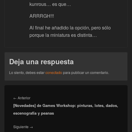
kunrous… es que…
ARRRGH!!!
Al final he añadido la opción, pero sólo
porque la miniatura es distinta…
Deja una respuesta
Lo siento, debes estar
conectado
para publicar un comentario.
Navegación
de
Entrada
←
Anterior
entradas
[Novedades] de Games Workshop: pinturas, lotes, dados,
anterior:
escenografía y peanas
Entrada
Siguiente
→