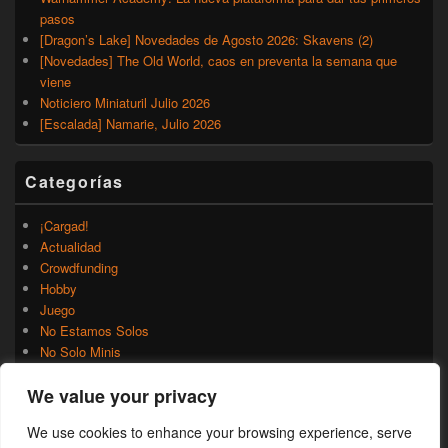
pasos
[Dragon’s Lake] Novedades de Agosto 2026: Skavens (2)
[Novedades] The Old World, caos en preventa la semana que
viene
Noticiero Miniaturil Julio 2026
[Escalada] Namarie, Julio 2026
Categorías
¡Cargad!
Actualidad
Crowdfunding
Hobby
Juego
No Estamos Solos
No Solo Minis
Novedades
We value your privacy
Rumores
Trasfondo
We use cookies to enhance your browsing experience, serve
Uncategorized