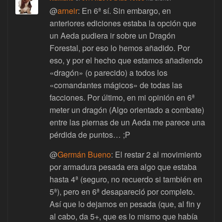
@
arneir
: En 6ª sí. Sin embargo, en
anteriores ediciones estaba la opción que
un Aeda pudiera ir sobre un Dragón
Forestal, por eso lo hemos añadido. Por
eso, y por el hecho que estamos añadiendo
«dragón» (o parecido) a todos los
«comandantes mágicos» de todas las
facciones. Por último, en mi opinión en 6ª
meter un dragón (Algo orientado a combate)
entre las piernas de un Aeda me parece una
pérdida de puntos… ;P
@
Germán Bueno
: El restar 2 al movimiento
por armadura pesada era algo que estaba
hasta 4ª (seguro, no recuerdo si también en
5ª), pero en 6ª desapareció por completo.
Así que lo dejamos en pesada (que, al fin y
al cabo, da 5+, que es lo mismo que había