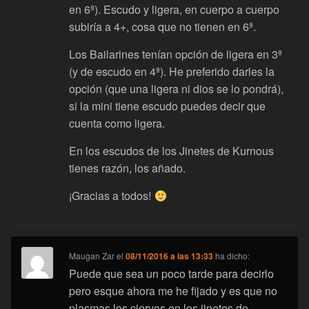
en 6ª). Escudo y ligera, en cuerpo a cuerpo
subiría a 4+, cosa que no tienen en 6ª.
Los Bailarines tenían opción de ligera en 3ª
(y de escudo en 4ª). He preferido darles la
opción (que una ligera ni dios se lo pondrá),
si la mini tiene escudo puedes decir que
cuenta como ligera.
En los escudos de los Jinetes de Kurnous
tienes razón, los añado.
¡Gracias a todos!
Maugan Zar
el
08/11/2016 a las 13:33
ha dicho:
Puede que sea un poco tarde para decirlo
pero esque ahora me he fijado y es que no
plasmas los ciervos en los jinetes de