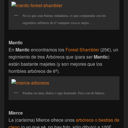
No es que sean buenas miniaturas, es que comparadas con los
engendros arbóreos de 6ª cualquier cosa es mejor…
Mantic
En
Mantic
encontramos los
Forest Shambler
(25€), un
regimiento de tres Arbóreos que (para ser
Mantic
)
están bastante majetes (y son mejores que los
horribles arbóreos de 6ª).
Pueden ser muy chulos o algo horrendo. Pero son de Mierce.
Mierce
La (carísima) Mierce ofrece unos
arbóreos o bestias de
cieno
(o yo que sé, no hay foto, sólo dibujo) a 100£