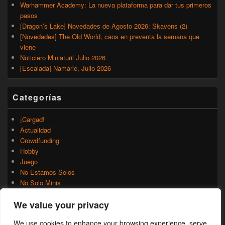
Warhammer Academy: La nueva plataforma para dar tus primeros
pasos
[Dragon’s Lake] Novedades de Agosto 2026: Skavens (2)
[Novedades] The Old World, caos en preventa la semana que
viene
Noticiero Miniaturil Julio 2026
[Escalada] Namarie, Julio 2026
Categorías
¡Cargad!
Actualidad
Crowdfunding
Hobby
Juego
No Estamos Solos
No Solo Minis
Novedades
We value your privacy
Rumores
Trasfondo
We use cookies to enhance your browsing experience, serve
Uncategorized