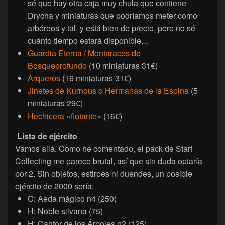
sé que hay otra caja muy chula que contiene
Drycha y miniaturas que podríamos meter como
arbóreos y tal, y está bien de precio, pero no sé
cuánto tiempo estará disponible…
Guardia Eterna / Montaraces de
Bosqueprofundo
(10 miniaturas 31€)
Arqueros
(16 miniaturas 31€)
Jinetes de Kurnous o Hermanas de la Espina
(5
miniaturas 29€)
Hechicera «flotante»
(16€)
Lista de ejército
Vamos allá. Como he comentado, el pack de Start
Collecting me parece brutal, así que sin duda optaría
por 2. Sin objetos, estirpes ni duendes, un posible
ejército de 2000 sería:
C: Aeda mágico n4 (250)
H: Noble silvana (75)
H: Cantor de los Árboles n2 (125)