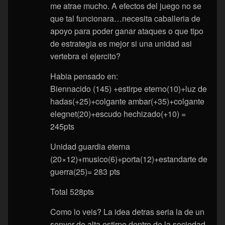
me atrae mucho. A efectos del juego no se
que tal funcionara…necesita caballeria de
apoyo para poder ganar ataques o que tipo
de estrategia es mejor si una unidad asi
vertebra el ejercito?
Habia pensado en:
Biennacido (145) +estirpe eterno(10)+luz de
hadas(+25)+colgante ambar(+35)+colgante
elegnet(20)+escudo hechizado(+10) =
245pts
Unidad guardia eterna
(20×12)+musico(6)+porta(12)+estandarte de
guerra(25)= 283 pts
Total 528pts
Como lo veis? La idea detras seria la de un
senyor de alta estirpe dentro de la sociedad