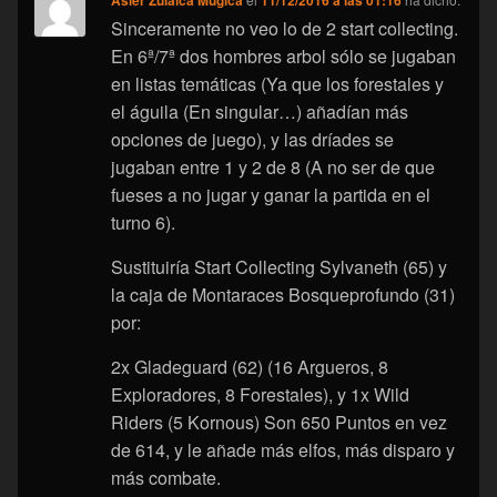
Asier Zulaica Mugica
11/12/2016 a las 01:16
Sinceramente no veo lo de 2 start collecting.
En 6ª/7ª dos hombres arbol sólo se jugaban
en listas temáticas (Ya que los forestales y
el águila (En singular…) añadían más
opciones de juego), y las dríades se
jugaban entre 1 y 2 de 8 (A no ser de que
fueses a no jugar y ganar la partida en el
turno 6).
Sustituiría Start Collecting Sylvaneth (65) y
la caja de Montaraces Bosqueprofundo (31)
por:
2x Gladeguard (62) (16 Argueros, 8
Exploradores, 8 Forestales), y 1x Wild
Riders (5 Kornous) Son 650 Puntos en vez
de 614, y le añade más elfos, más disparo y
más combate.