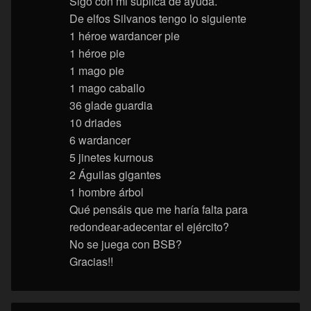
Sigo con mi suplica de ayuda.
De elfos Silvanos tengo lo siguiente
1 héroe wardancer pie
1 héroe pie
1 mago pie
1 mago caballo
36 glade guardia
10 driades
6 wardancer
5 jinetes kurnous
2 Águilas gigantes
1 hombre árbol
Qué pensáis que me haría falta para
redondear-adecentar el ejército?
No se juega con BSB?
Gracias!!