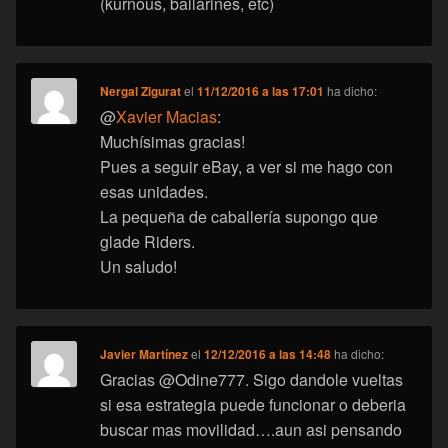
(kurnous, bailarines, etc)
Nergal Zigurat
el
11/12/2016 a las 17:01
ha dicho:
@
Xavier Macias
:
Muchísimas gracias!
Pues a seguir eBay, a ver si me hago con
esas unidades.
La pequeña de caballería supongo que
glade Riders.
Un saludo!
Javier Martínez
el
12/12/2016 a las 14:48
ha dicho:
Gracias @Odine777. Sigo dandole vueltas
si esa estrategia puede funcionar o deberia
buscar mas movilidad….aun asi pensando