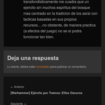
transfondisticamente me cuadra que un
ejercito sin muchos espiritus del bosque
mas centrado en la tradicion de los asrai con
tacticas basadas en sus propios
recursos….no obstante, de manera practica
(a efectos del juego) no se si podra
funcionar tan bien.
Deja una respuesta
Lo siento, debes estar
conectado
para publicar un comentario.
Navegación
de
Entrada
←
Anterior
entradas
[Warhammer] Ejército por Tramos: Elfos Oscuros
anterior:
Entrada
Siguiente
→