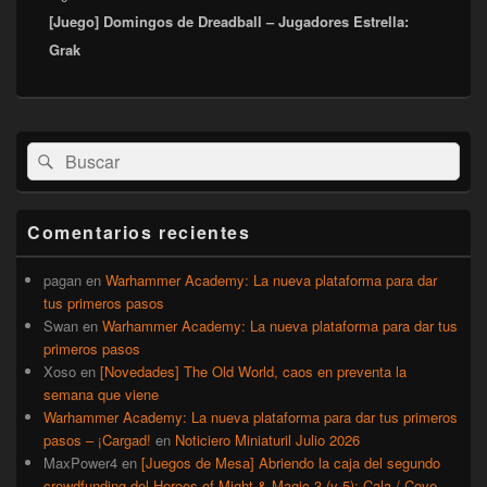
[Juego] Domingos de Dreadball – Jugadores Estrella:
siguiente:
Grak
El
Buscar
Buscar
área
por:
de
widget
barra
Comentarios recientes
lateral
primaria
pagan
en
Warhammer Academy: La nueva plataforma para dar
tus primeros pasos
Swan
en
Warhammer Academy: La nueva plataforma para dar tus
primeros pasos
Xoso
en
[Novedades] The Old World, caos en preventa la
semana que viene
Warhammer Academy: La nueva plataforma para dar tus primeros
pasos – ¡Cargad!
en
Noticiero Miniaturil Julio 2026
MaxPower4
en
[Juegos de Mesa] Abriendo la caja del segundo
crowdfunding del Heroes of Might & Magic 3 (y 5): Cala / Cove