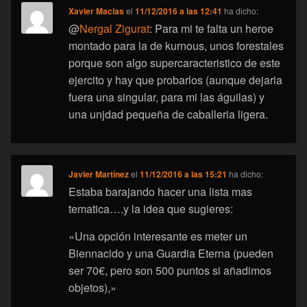
Xavier Macias
el
11/12/2016 a las 12:41
ha dicho:
@
Nergal Zigurat
: Para mi te falta un heroe
montado para la de kurnous, unos forestales
porque son algo supercaracteristico de este
ejercito y hay que probarlos (aunque dejaria
fuera una singular, para mi las águilas) y
una unjdad pequeña de caballeria ligera.
Javier Martínez
el
11/12/2016 a las 15:21
ha dicho:
Estaba barajando hacer una lista mas
tematica….y la idea que sugieres:
«Una opción interesante es meter un
Biennacido y una Guardia Eterna (pueden
ser 70€, pero son 500 puntos si añadimos
objetos),»