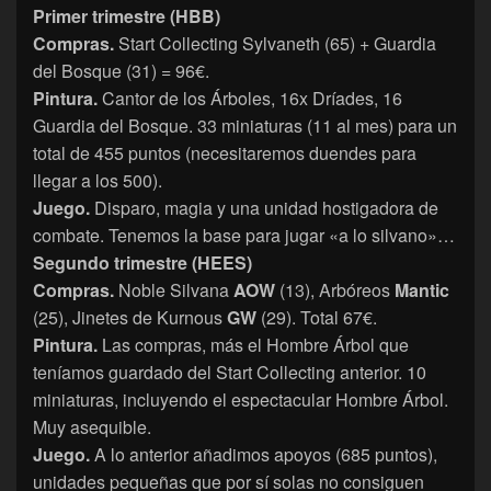
Primer trimestre (HBB)
Compras.
Start Collecting Sylvaneth (65) + Guardia
del Bosque (31) = 96€.
Pintura.
Cantor de los Árboles, 16x Dríades, 16
Guardia del Bosque. 33 miniaturas (11 al mes) para un
total de 455 puntos (necesitaremos duendes para
llegar a los 500).
Juego.
Disparo, magia y una unidad hostigadora de
combate. Tenemos la base para jugar «a lo silvano»…
Segundo trimestre (HEES)
Compras.
Noble Silvana
AOW
(13), Arbóreos
Mantic
(25), Jinetes de Kurnous
GW
(29). Total 67€.
Pintura.
Las compras, más el Hombre Árbol que
teníamos guardado del Start Collecting anterior. 10
miniaturas, incluyendo el espectacular Hombre Árbol.
Muy asequible.
Juego.
A lo anterior añadimos apoyos (685 puntos),
unidades pequeñas que por sí solas no consiguen